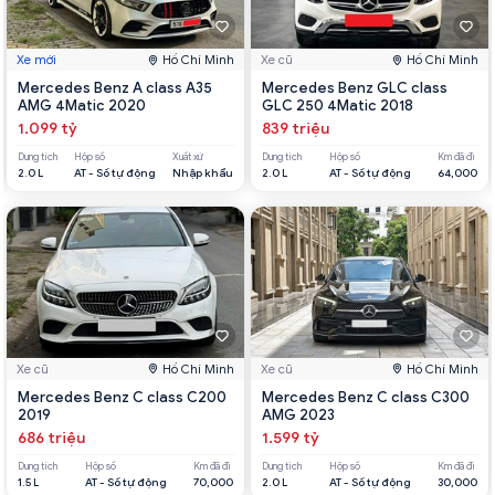
Xe mới
Hồ Chí Minh
Xe cũ
Hồ Chí Minh
Mercedes Benz A class A35
Mercedes Benz GLC class
AMG 4Matic 2020
GLC 250 4Matic 2018
1.099 tỷ
839 triệu
Dung tích
Hộp số
Xuất xứ
Dung tích
Hộp số
Km đã đi
2.0 L
AT - Số tự động
Nhập khẩu
2.0 L
AT - Số tự động
64,000
Xe cũ
Hồ Chí Minh
Xe cũ
Hồ Chí Minh
Mercedes Benz C class C200
Mercedes Benz C class C300
2019
AMG 2023
686 triệu
1.599 tỷ
Dung tích
Hộp số
Km đã đi
Dung tích
Hộp số
Km đã đi
1.5 L
AT - Số tự động
70,000
2.0 L
AT - Số tự động
30,000