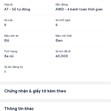
Hộp số
Dẫn động
AT - Số tự động
AWD - 4 bánh toàn thời gian
Số cửa
Số chỗ ngồi
5
5
Màu sơn xe
Màu nội thất
Đỏ
Đen
Tình trạng
Số km đã đi
Xe cũ
60,000
Số lần đăng ký
1
Chứng nhận & giấy tờ kèm theo
Thông tin khác