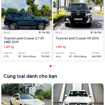
Xe cũ
Hà Nội
Xe cũ
Hà Nội
Toyota Land Cruiser 2.7 AT
Toyota Land Cruiser VX 2013
4WD 2019
1.89 tỷ
1.89 tỷ
Dung tích
Hộp số
Km đã đi
Dung tích
Hộp số
Km đã đi
2.7 L
AT - Số tự động
75,000
4.6 L
AT - Số tự động
160,000
Cùng loại dành cho bạn