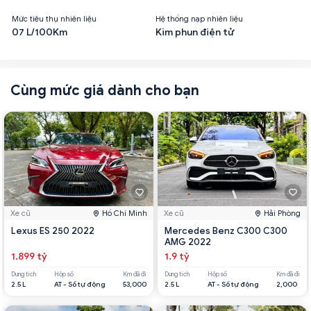
Mức tiêu thụ nhiên liệu
Hệ thống nạp nhiên liệu
07 L/100Km
Kim phun điện tử
Cùng mức giá dành cho bạn
Xe cũ
Hồ Chí Minh
Xe cũ
Hải Phòng
Lexus ES 250 2022
Mercedes Benz C300 C300
AMG 2022
1.899 tỷ
1.9 tỷ
Dung tích
Hộp số
Km đã đi
Dung tích
Hộp số
Km đã đi
2.5 L
AT - Số tự động
53,000
2.5 L
AT - Số tự động
2,000