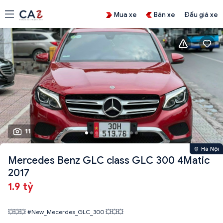
Mua xe
Bán xe
Đấu giá xe
11
Hà Nội
Mercedes Benz GLC class GLC 300 4Matic
2017
1.9 tỷ
💥💥💥 #New_Mecerdes_GLC_300 💥💥💥