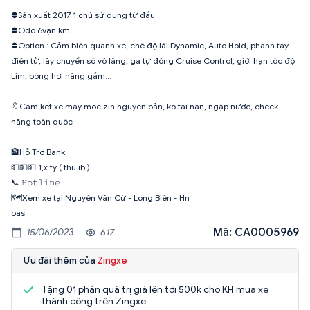
⛔️Sản xuất 2017 1 chủ sử dụng từ đầu
⛔️Odo 6vạn km
⛔️Option : Cảm biến quanh xe, chế độ lái Dynamic, Auto Hold, phanh tay
điện tử, lẫy chuyển số vô lăng, ga tự động Cruise Control, giới hạn tốc độ
Lim, bóng hơi nâng gầm...
🔖Cam kết xe máy móc zin nguyên bản, ko tai nạn, ngập nước, check
hãng toàn quốc
🏦Hỗ Trợ Bank
💵💵💵 1,x ty ( thu ib )
📞 𝙷𝚘𝚝𝚕𝚒𝚗𝚎
🗺️Xem xe tại Nguyễn Văn Cừ - Long Biên - Hn
oas
Mã: CA0005969
15/06/2023
617
Ưu đãi thêm của
Zingxe
Tặng 01 phần quà trị giá lên tới 500k cho KH mua xe
thành công trên Zingxe