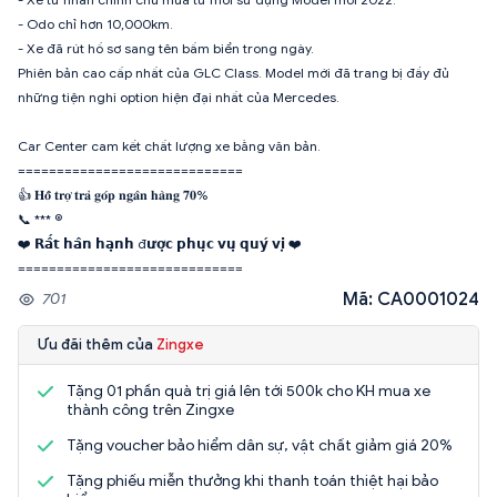
- Odo chỉ hơn 10,000km.
- Xe đã rút hồ sơ sang tên bấm biển trong ngày.
Phiên bản cao cấp nhất của GLC Class. Model mới đã trang bị đầy đủ
những tiện nghi option hiện đại nhất của Mercedes.
Car Center cam kết chất lượng xe bằng văn bản.
=============================
👍 𝐇𝐨̂̃ 𝐭𝐫𝐨̛̣ 𝐭𝐫𝐚̉ 𝐠𝐨́𝐩 𝐧𝐠𝐚̂𝐧 𝐡𝐚̀𝐧𝐠 𝟕𝟎%
📞 *** ®️
❤️ 𝗥𝗮̂́𝘁 𝗵𝗮̂𝗻 𝗵𝗮̣𝗻𝗵 đ𝘂̛𝗼̛̣𝗰 𝗽𝗵𝘂̣𝗰 𝘃𝘂̣ 𝗾𝘂𝘆́ 𝘃𝗶̣ ❤️
=============================
Mã: CA0001024
701
Ưu đãi thêm của
Zingxe
Tặng 01 phần quà trị giá lên tới 500k cho KH mua xe
thành công trên Zingxe
Tặng voucher bảo hiểm dân sự, vật chất giảm giá 20%
Tặng phiếu miễn thưởng khi thanh toán thiệt hại bảo