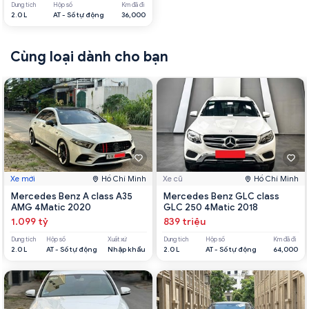
Dung tích
Hộp số
Km đã đi
2.0 L
AT - Số tự động
36,000
Cùng loại dành cho bạn
Xe mới
Hồ Chí Minh
Xe cũ
Hồ Chí Minh
Mercedes Benz A class A35
Mercedes Benz GLC class
AMG 4Matic 2020
GLC 250 4Matic 2018
1.099 tỷ
839 triệu
Dung tích
Hộp số
Xuất xứ
Dung tích
Hộp số
Km đã đi
2.0 L
AT - Số tự động
Nhập khẩu
2.0 L
AT - Số tự động
64,000