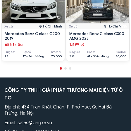
Xe cũ
Hồ Chí Minh
Xe cũ
Hồ Chí Minh
Mercedes Benz C class C200
Mercedes Benz C class C300
2019
AMG 2023
686 triệu
1.599 tỷ
Dung tích
Hộp số
Km đã đi
Dung tích
Hộp số
Km đã đi
1.5 L
AT - Số tự động
70,000
2.0 L
AT - Số tự động
30,000
CÔNG TY TNHH GIẢI PHÁP THƯƠNG MẠI ĐIỆN TỬ Ô
TÔ
Địa chỉ: 434 Trần Khát Chân, P. Phố Huế, Q. Hai Bà
Trưng, Hà Nội
Email:
sales@zingxe.vn