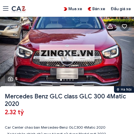
Mua xe
Bán xe
Đấu giá xe
5
Hà Nội
Mercedes Benz GLC class GLC 300 4Matic
2020
2.32 tỷ
Car Center chào bán Mercedes-Benz GLC300 4Matic 2020
- Xe tư nhân chính chủ mua từ mới sử dụng Model mới 2022.