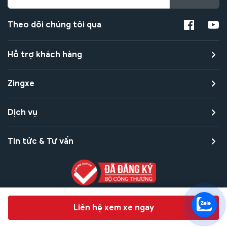
Theo dõi chúng tôi qua
Hỗ trợ khách hàng
Zingxe
Dịch vụ
Tin tức & Tư vấn
Copyright © 2021 Zingxe. All rights reserved
Chat hỗ trợ
Liên hệ xem xe ngay
Bảo mật thanh toán
Bảo mật quyền riêng tư
Điều khoản sử dụng
Bản quyền tác giả