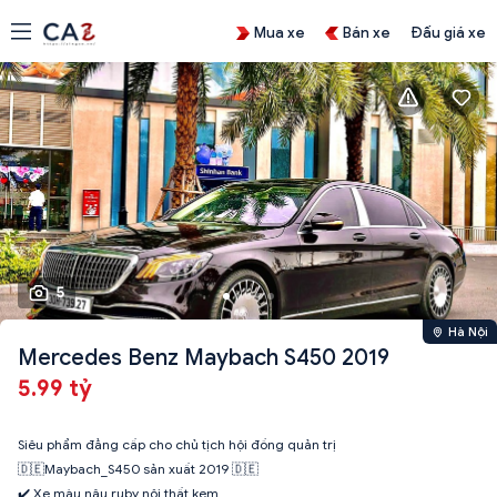
Mua xe
Bán xe
Đấu giá xe
5
Hà Nội
Mercedes Benz Maybach S450 2019
5.99 tỷ
Siêu phẩm đẳng cấp cho chủ tịch hội đồng quản trị
🇩🇪Maybach_S450 sản xuất 2019 🇩🇪
✔️ Xe màu nâu ruby nội thất kem