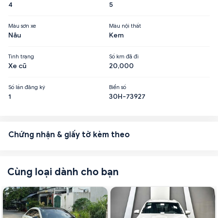
4
5
Màu sơn xe
Màu nội thất
Nâu
Kem
Tình trạng
Số km đã đi
Xe cũ
20,000
Số lần đăng ký
Biển số
1
30H-73927
Chứng nhận & giấy tờ kèm theo
Cùng loại dành cho bạn