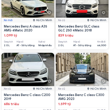
Xe mới
Hồ Chí Minh
Xe cũ
Hồ Chí Minh
Mercedes Benz A class A35
Mercedes Benz GLC class
AMG 4Matic 2020
GLC 250 4Matic 2018
1.099 tỷ
839 triệu
Dung tích
Hộp số
Xuất xứ
Dung tích
Hộp số
Km đã đi
2.0 L
AT - Số tự động
Nhập khẩu
2.0 L
AT - Số tự động
64,000
Xe cũ
Hồ Chí Minh
Xe cũ
Hồ Chí Minh
Mercedes Benz C class C200
Mercedes Benz C class C300
2019
AMG 2023
686 triệu
1.599 tỷ