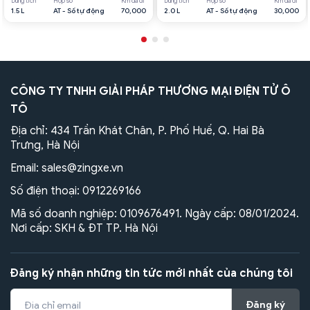
Dung tích
Hộp số
Km đã đi
Dung tích
Hộp số
Km đã đi
1.5 L
AT - Số tự động
70,000
2.0 L
AT - Số tự động
30,000
CÔNG TY TNHH GIẢI PHÁP THƯƠNG MẠI ĐIỆN TỬ Ô
TÔ
Địa chỉ: 434 Trần Khát Chân, P. Phố Huế, Q. Hai Bà
Trưng, Hà Nội
Email:
sales@zingxe.vn
Số điện thoại:
0912269166
Mã số doanh nghiệp: 0109676491. Ngày cấp: 08/01/2024.
Nơi cấp: SKH & ĐT TP. Hà Nội
Đăng ký nhận những tin tức mới nhất của chúng tôi
Đăng ký