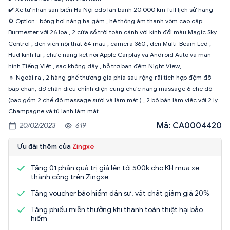
✔️ Xe tư nhân sẵn biển Hà Nội odo lăn bánh 20.000 km full lịch sử hãng
⚙️ Option : bóng hơi nâng hạ gầm , hệ thống âm thanh vòm cao cấp
Burmester với 26 loa , 2 cửa sổ trời toàn cảnh với kính đổi màu Magic Sky
Control , đèn viền nội thất 64 màu , camera 360 , đèn Multi-Beam Led ,
Hud kính lái , chức năng kết nối Apple Carplay và Android Auto và màn
hình Tiếng Việt , sạc không dây , hỗ trợ ban đêm Night View, …
🔹 Ngoài ra , 2 hàng ghế thương gia phía sau rộng rãi tích hợp đệm đỡ
bắp chân, đỡ chân điều chỉnh điện cùng chức năng massage 6 chế độ
(bao gồm 2 chế độ massage sưởi và làm mát ) , 2 bộ bàn làm việc với 2 ly
Champagne và tủ lạnh làm mát
Mã: CA0004420
20/02/2023
619
Ưu đãi thêm của
Zingxe
Tặng 01 phần quà trị giá lên tới 500k cho KH mua xe
thành công trên Zingxe
Tặng voucher bảo hiểm dân sự, vật chất giảm giá 20%
Tặng phiếu miễn thưởng khi thanh toán thiệt hại bảo
hiểm