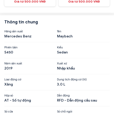
Giá từ 500.000 VNĐ
Giá từ 500.000 VNĐ
Thông tin chung
Hãng sản xuất
Tên
Mercedes Benz
Maybach
Phiên bản
Kiểu
S450
Sedan
Năm sản xuất
Xuất xứ
2019
Nhập khẩu
Loại động cơ
Dung tích động cơ (lít)
Xăng
3.0 L
Hộp số
Dẫn động
AT - Số tự động
RFD - Dẫn động cầu sau
Số cửa
Số chỗ ngồi