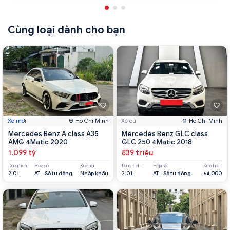
Cùng loại dành cho bạn
Xe mới
Hồ Chí Minh
Xe cũ
Hồ Chí Minh
Mercedes Benz A class A35
Mercedes Benz GLC class
AMG 4Matic 2020
GLC 250 4Matic 2018
1.099 tỷ
839 triệu
Dung tích
Hộp số
Xuất xứ
Dung tích
Hộp số
Km đã đi
2.0 L
AT - Số tự động
Nhập khẩu
2.0 L
AT - Số tự động
64,000