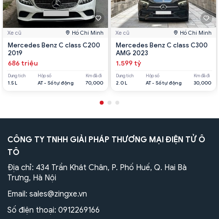
Xe cũ
Hồ Chí Minh
Xe cũ
Hồ Chí Minh
Mercedes Benz C class C200
Mercedes Benz C class C300
2019
AMG 2023
686 triệu
1.599 tỷ
Dung tích
Hộp số
Km đã đi
Dung tích
Hộp số
Km đã đi
1.5 L
AT - Số tự động
70,000
2.0 L
AT - Số tự động
30,000
CÔNG TY TNHH GIẢI PHÁP THƯƠNG MẠI ĐIỆN TỬ Ô
TÔ
Địa chỉ: 434 Trần Khát Chân, P. Phố Huế, Q. Hai Bà
Trưng, Hà Nội
Email:
sales@zingxe.vn
Số điện thoại:
0912269166