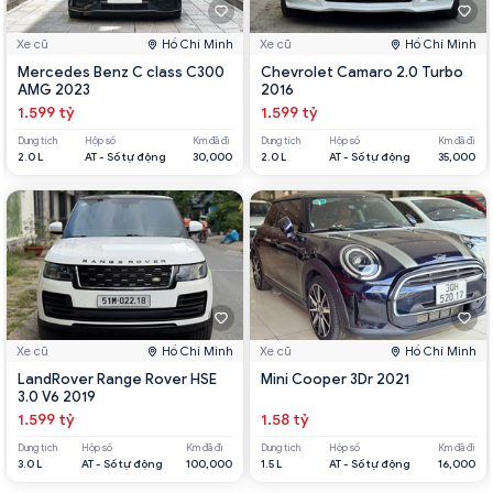
Xe cũ
Hồ Chí Minh
Xe cũ
Hồ Chí Minh
Mercedes Benz C class C300
Chevrolet Camaro 2.0 Turbo
AMG 2023
2016
1.599 tỷ
1.599 tỷ
Dung tích
Hộp số
Km đã đi
Dung tích
Hộp số
Km đã đi
2.0 L
AT - Số tự động
30,000
2.0 L
AT - Số tự động
35,000
Xe cũ
Hồ Chí Minh
Xe cũ
Hồ Chí Minh
LandRover Range Rover HSE
Mini Cooper 3Dr 2021
3.0 V6 2019
1.599 tỷ
1.58 tỷ
Dung tích
Hộp số
Km đã đi
Dung tích
Hộp số
Km đã đi
3.0 L
AT - Số tự động
100,000
1.5 L
AT - Số tự động
16,000