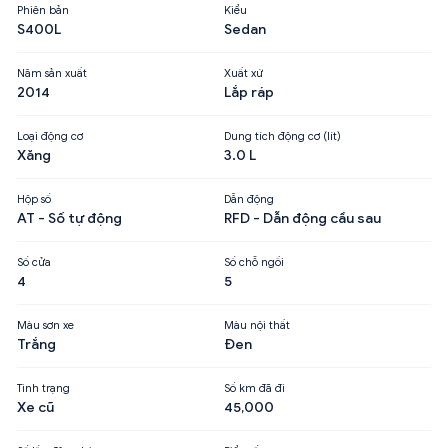
Phiên bản
Kiểu
S400L
Sedan
Năm sản xuất
Xuất xứ
2014
Lắp ráp
Loại động cơ
Dung tích động cơ (lít)
Xăng
3.0 L
Hộp số
Dẫn động
AT - Số tự động
RFD - Dẫn động cầu sau
Số cửa
Số chỗ ngồi
4
5
Màu sơn xe
Màu nội thất
Trắng
Đen
Tình trạng
Số km đã đi
Xe cũ
45,000