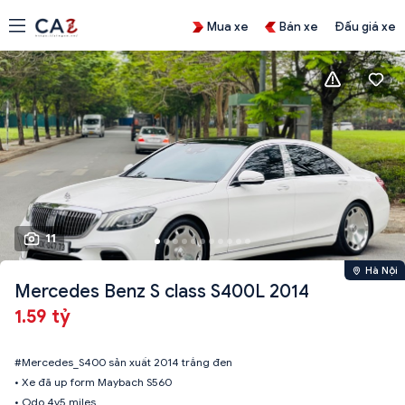
Mua xe
Bán xe
Đấu giá xe
11
Hà Nội
Mercedes Benz S class S400L 2014
1.59 tỷ
#Mercedes_S400 sản xuất 2014 trắng đen
• Xe đã up form Maybach S560
• Odo 4v5 miles