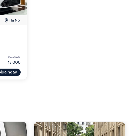
Hà Nội
Km đã đi
13,000
Mua ngay