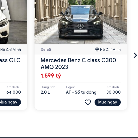
Hồ Chí Minh
Xe cũ
Hồ Chí Minh
ass GLC
Mercedes Benz C class C300
AMG 2023
1.599 tỷ
Km đã đi
Dung tích
Hộp số
Km đã đi
64,000
2.0 L
AT - Số tự động
30,000
Mua ngay
Mua ngay