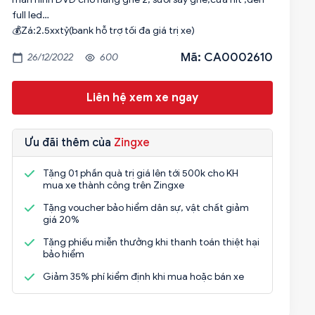
full led…
💰Zá:2.5xxtỷ(bank hỗ trợ tối đa giá trị xe)
Mã: CA0002610
26/12/2022
600
Liên hệ xem xe ngay
Ưu đãi thêm của
Zingxe
Tặng 01 phần quà trị giá lên tới 500k cho KH
mua xe thành công trên Zingxe
Tặng voucher bảo hiểm dân sự, vật chất giảm
giá 20%
Tặng phiếu miễn thưởng khi thanh toán thiệt hại
bảo hiểm
Giảm 35% phí kiểm định khi mua hoặc bán xe