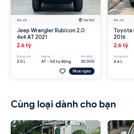
Xe cũ
Hà Nội
Xe cũ
Jeep Wrangler Rubicon 2.0
Toyota 
4x4 AT 2021
2016
2.6 tỷ
2.6 tỷ
Dung tích
Hộp số
Km đã đi
Dung tích
2.0 L
AT - Số tự động
30,000
4.6 L
Mua ngay
Cùng loại dành cho bạn