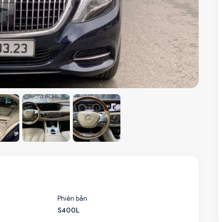
Phiên bản
S400L