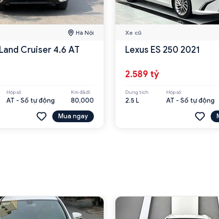
Hà Nội
Xe cũ
Land Cruiser 4.6 AT
Lexus ES 250 2021
2.589 tỷ
Hộp số
Km đã đi
Dung tích
Hộp số
AT - Số tự động
80,000
2.5 L
AT - Số tự động
Mua ngay