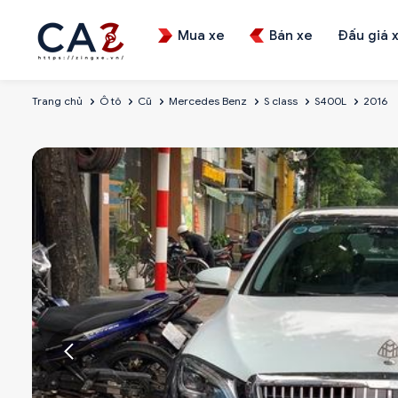
Mua xe
Bán xe
Đấu giá 
Trang chủ
Ô tô
Cũ
Mercedes Benz
S class
S400L
2016