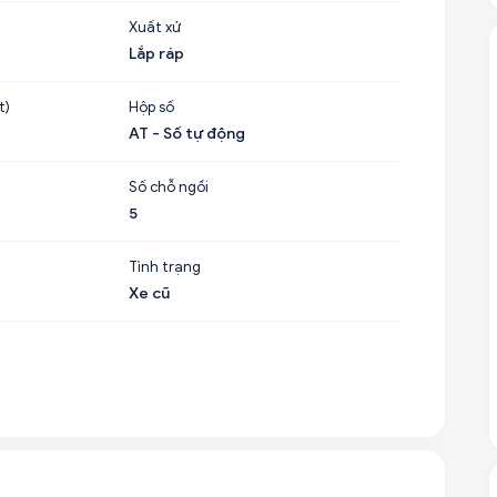
Xuất xứ
Lắp ráp
t)
Hộp số
AT - Số tự động
Số chỗ ngồi
5
Tình trạng
Xe cũ