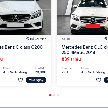
Hồ Chí Minh
Xe cũ
s Benz C class C200
Mercedes Benz GLC cl
250 4Matic 2018
ệu
839 triệu
Hộp số
Km đã đi
Dung tích
Hộp số
AT - Số tự động
70,000
2.0 L
AT - Số tự động
Mua ngay