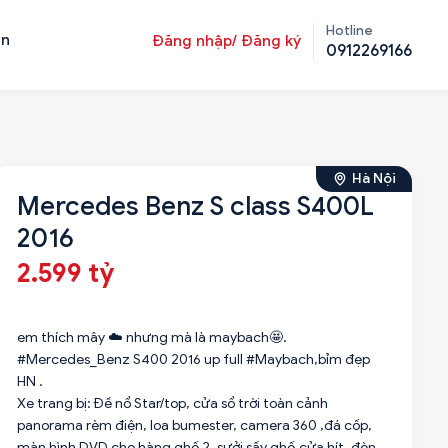
Hotline
ản
Đăng nhập/ Đăng ký
0912269166
Hà Nội
Mercedes Benz S class S400L
2016
2.599 tỷ
em thích mây ☁️ nhưng mà là maybach🤩.
#Mercedes_Benz S400 2016 up full #Maybach,bỉm đẹp
HN .
Xe trang bị: Đề nổ Star/top, cửa sổ trời toàn cảnh
panorama rèm điện, loa bumester, camera 360 ,đá cốp,
màn hình DVD cho hàng ghế 2, sưởi sấy ghế,cửa hít ,đèn