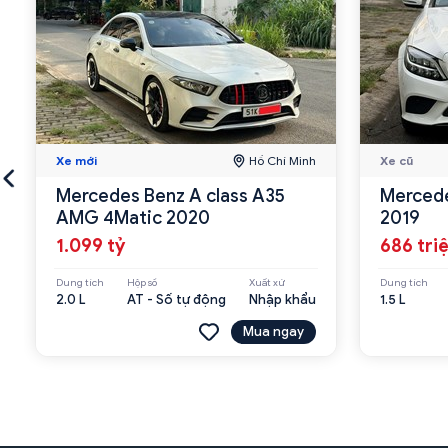
Xe mới
Hồ Chí Minh
Xe cũ
Mercedes Benz A class A35
Mercede
AMG 4Matic 2020
2019
1.099 tỷ
686 tri
Dung tích
Hộp số
Xuất xứ
Dung tích
2.0 L
AT - Số tự động
Nhập khẩu
1.5 L
Mua ngay