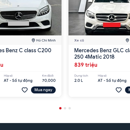
Hồ Chí Minh
Xe cũ
s Benz C class C200
Mercedes Benz GLC cl
250 4Matic 2018
ệu
839 triệu
Hộp số
Km đã đi
Dung tích
Hộp số
AT - Số tự động
70,000
2.0 L
AT - Số tự động
Mua ngay