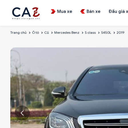
Mua xe
Bán xe
Đấu giá 
Trang chủ
Ô tô
Cũ
Mercedes Benz
S class
S450L
2019