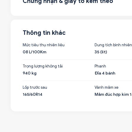
Chứng nhận & giấy tờ kèm theo
Thông tin khác
Mức tiêu thụ nhiên liệu
Dung tích bình nhiên
08 L/100Km
35 (lít)
Trọng lượng không tải
Phanh
940 kg
Đĩa 4 bánh
Lốp trước sau
Vành mâm xe
165/60R14
Mâm đúc hợp kim 1