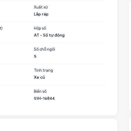
Xuất xứ
Lắp ráp
t)
Hộp số
AT - Số tự động
Số chỗ ngồi
5
Tình trạng
Xe cũ
Biển số
51H-16844