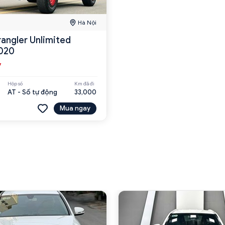
Hà Nội
angler Unlimited
020
ỷ
Hộp số
Km đã đi
AT - Số tự động
33,000
Mua ngay