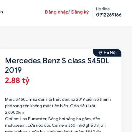
Hotline
ản
Đăng nhập/ Đăng ký
0912269166
Hà Nội
Mercedes Benz S class S450L
2019
2.88 tỷ
Merc S450L màu đen nội thất đen, sx 2019 biển số thành
phố sang tên không mất tiền biển. Odo siêu lướt
27.000km
Option: Loa Bumester, Bóng hơi nâng hạ gầm, đèn
multibeam, cửa nóc đôi, Camera 360, nhớ ghế 3 vị trí,
màn hình sau, cửa hít, ambient light, mâm S560 đa