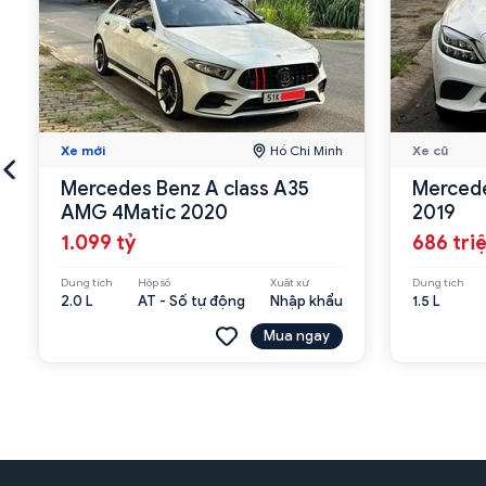
Xe mới
Hồ Chí Minh
Xe cũ
Mercedes Benz A class A35
Mercede
AMG 4Matic 2020
2019
1.099 tỷ
686 tri
Dung tích
Hộp số
Xuất xứ
Dung tích
2.0 L
AT - Số tự động
Nhập khẩu
1.5 L
Mua ngay