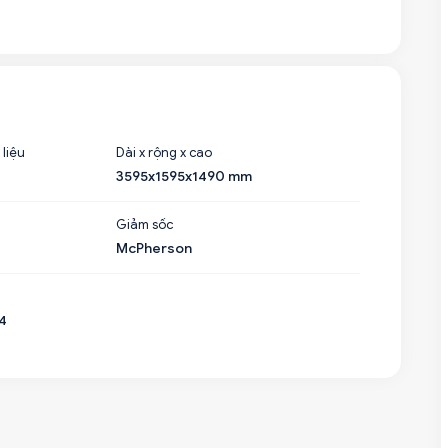
 liệu
Dài x rộng x cao
3595x1595x1490 mm
Giảm sốc
McPherson
4