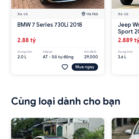
Xe cũ
Hà Nội
Xe cũ
BMW 7 Series 730Li 2018
Jeep Wr
Sport 2
2.88 tỷ
2.889 t
Dung tích
Hộp số
Km đã đi
Dung tích
2.0 L
AT - Số tự động
29,000
3.6 L
Mua ngay
Cùng loại dành cho bạn