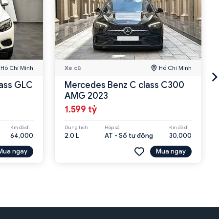
Hồ Chí Minh
Xe cũ
Hồ Chí Minh
ass GLC
Mercedes Benz C class C300
AMG 2023
1.599 tỷ
Km đã đi
Dung tích
Hộp số
Km đã đi
64,000
2.0 L
AT - Số tự động
30,000
Mua ngay
Mua ngay