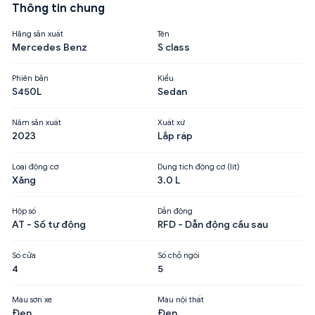
Thông tin chung
Hãng sản xuất
Tên
Mercedes Benz
S class
Phiên bản
Kiểu
S450L
Sedan
Năm sản xuất
Xuất xứ
2023
Lắp ráp
Loại động cơ
Dung tích động cơ (lít)
Xăng
3.0 L
Hộp số
Dẫn động
AT - Số tự động
RFD - Dẫn động cầu sau
Số cửa
Số chỗ ngồi
4
5
Màu sơn xe
Màu nội thất
Đen
Đen