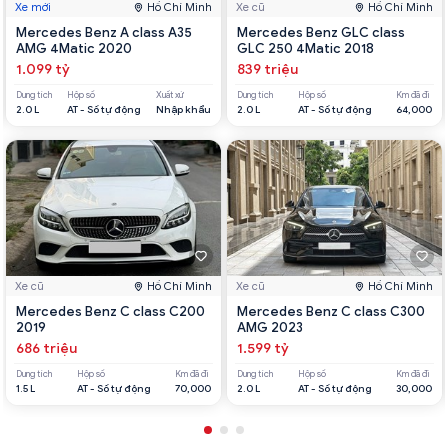
Xe mới
Hồ Chí Minh
Xe cũ
Hồ Chí Minh
Mercedes Benz A class A35
Mercedes Benz GLC class
AMG 4Matic 2020
GLC 250 4Matic 2018
1.099 tỷ
839 triệu
Dung tích
Hộp số
Xuất xứ
Dung tích
Hộp số
Km đã đi
2.0 L
AT - Số tự động
Nhập khẩu
2.0 L
AT - Số tự động
64,000
Xe cũ
Hồ Chí Minh
Xe cũ
Hồ Chí Minh
Mercedes Benz C class C200
Mercedes Benz C class C300
2019
AMG 2023
686 triệu
1.599 tỷ
Dung tích
Hộp số
Km đã đi
Dung tích
Hộp số
Km đã đi
1.5 L
AT - Số tự động
70,000
2.0 L
AT - Số tự động
30,000