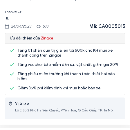
Thanks! 🤝
HL
Mã: CA0005015
24/04/2023
577
Ưu đãi thêm của
Zingxe
Tặng 01 phần quà trị giá lên tới 500k cho KH mua xe
thành công trên Zingxe
Tặng voucher bảo hiểm dân sự, vật chất giảm giá 20%
Tặng phiếu miễn thưởng khi thanh toán thiệt hại bảo
hiểm
Giảm 35% phí kiểm định khi mua hoặc bán xe
Vị trí xe
Lô E Số 2 Phố Hạ Yên Quyết, P.Yên Hoà, Q.Cầu Giấy, TP.Hà Nội.