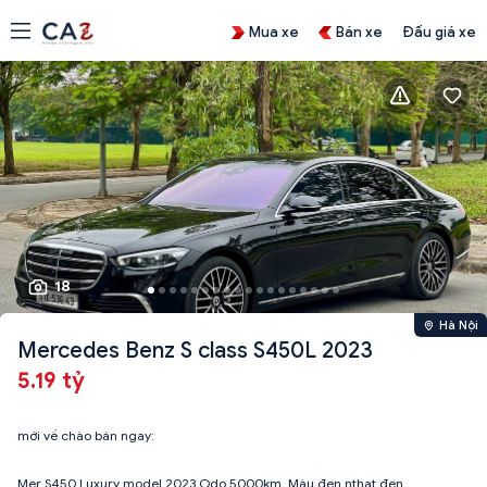
Mua xe
Bán xe
Đấu giá xe
18
Hà Nội
Mercedes Benz S class S450L 2023
5.19 tỷ
mới về chào bán ngay:
Mer S450 Luxury model 2023 Odo 5000km, Màu đen nthat đen.