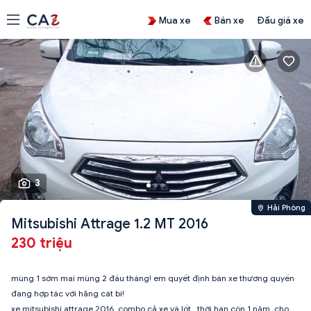
Mua xe
Bán xe
Đấu giá xe
3
Hải Phòng
Mitsubishi Attrage 1.2 MT 2016
230 triệu
mùng 1 sớm mai mùng 2 đầu tháng! em quyết định bán xe thương quyền
đang hợp tác với hãng cát bi!
xe mitsubishi attrage 2016 .combo cả xe và lốt . thời hạn còn 1 năm. cho