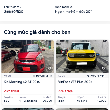
Lốp trước sau
Vành mâm xe
265/50/R20
Hợp kim nhôm đúc 20"
Cùng mức giá dành cho bạn
Xe cũ
Hồ Chí Minh
Xe cũ
Hồ Chí Minh
Kia Morning 1.2 AT 2016
VinFast VF3 Plus 2025
239 triệu
225 triệu
Dung tích
Hộp số
Km đã đi
Dung tích
Hộp số
Km đã đi
1.2 L
AT - Số tự động
80,000
điện
tự động
10,000