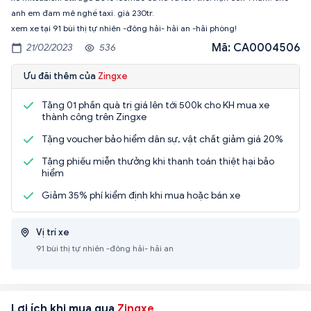
anh em đam mê nghề taxi. giá 230tr.
xem xe tại 91 bùi thị tự nhiên -đông hải- hải an -hải phòng!
Mã: CA0004506
21/02/2023
536
Ưu đãi thêm của
Zingxe
Tặng 01 phần quà trị giá lên tới 500k cho KH mua xe
thành công trên Zingxe
Tặng voucher bảo hiểm dân sự, vật chất giảm giá 20%
Tặng phiếu miễn thưởng khi thanh toán thiệt hại bảo
hiểm
Giảm 35% phí kiểm định khi mua hoặc bán xe
Vị trí xe
91 bùi thị tự nhiên -đông hải- hải an
Lợi ích khi mua qua
Zingxe