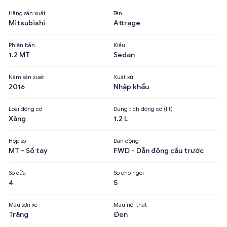
Hãng sản xuất
Tên
Mitsubishi
Attrage
Phiên bản
Kiểu
1.2 MT
Sedan
Năm sản xuất
Xuất xứ
2016
Nhập khẩu
Loại động cơ
Dung tích động cơ (lít)
Xăng
1.2 L
Hộp số
Dẫn động
MT - Số tay
FWD - Dẫn động cầu trước
Số cửa
Số chỗ ngồi
4
5
Màu sơn xe
Màu nội thất
Trắng
Đen