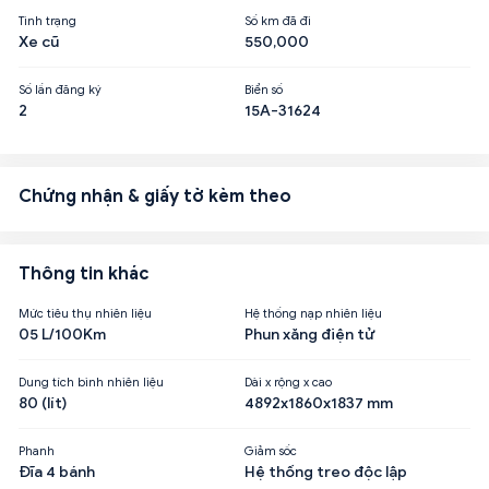
Tình trạng
Số km đã đi
Xe cũ
550,000
Số lần đăng ký
Biển số
2
15A-31624
Chứng nhận & giấy tờ kèm theo
Thông tin khác
Mức tiêu thụ nhiên liệu
Hệ thống nạp nhiên liệu
05 L/100Km
Phun xăng điện tử
Dung tích bình nhiên liệu
Dài x rộng x cao
80 (lít)
4892x1860x1837 mm
Phanh
Giảm sốc
Đĩa 4 bánh
Hệ thống treo độc lập