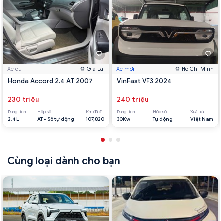
Xe cũ
Gia Lai
Xe mới
Hồ Chí Minh
Honda Accord 2.4 AT 2007
VinFast VF3 2024
230 triệu
240 triệu
Dung tích
Hộp số
Km đã đi
Dung tích
Hộp số
Xuất xứ
2.4 L
AT - Số tự động
107,820
30Kw
Tự động
Việt Nam
Cùng loại dành cho bạn