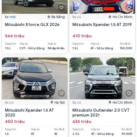
Xe mới
Đà Nẵng
Xe cũ
Hồ Chí Minh
Mitsubishi Xforce GLX 2026
Mitsubishi Xpander 1.5 AT 2019
544 triệu
410 triệu
Dung tích
Hộp số
Xuất xứ
Dung tích
Hộp số
Km đã đi
1.5 L
CVT - Số tự động
Nhập khẩu
1.5 L
AT - Số tự động
150,000
Xe cũ
Hà Nội
Xe cũ
Hồ Chí Minh
Mitsubishi Xpander 1.5 AT
Mitsubishi Outlander 2.0 CVT
2020
premium 2021
450 triệu
635 triệu
Dung tích
Hộp số
Km đã đi
Dung tích
Hộp số
Km đã đi
1,5
AT
35
2.0 L
AT - Số tự động
39,000