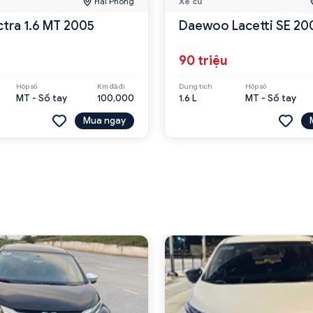
Hải Phòng
Xe cũ
ctra 1.6 MT 2005
Daewoo Lacetti SE 20
90 triệu
Hộp số
Km đã đi
Dung tích
Hộp số
MT - Số tay
100,000
1.6 L
MT - Số tay
Mua ngay