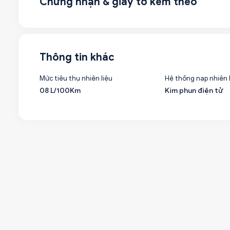
Chứng nhận & giấy tờ kèm theo
Thông tin khác
Mức tiêu thụ nhiên liệu
Hệ thống nạp nhiên 
08 L/100Km
Kim phun điện tử