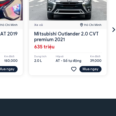
Hồ Chí Minh
Xe cũ
Hồ Chí Minh
 AT 2019
Mitsubishi Outlander 2.0 CVT
premium 2021
635 triệu
Km đã đi
Dung tích
Hộp số
Km đã đi
150,000
2.0 L
AT - Số tự động
39,000
Mua ngay
Mua ngay