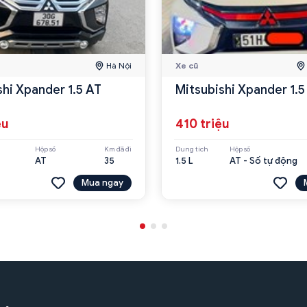
Hà Nội
Xe cũ
shi Xpander 1.5 AT
Mitsubishi Xpander 1.5
ệu
410 triệu
Hộp số
Km đã đi
Dung tích
Hộp số
AT
35
1.5 L
AT - Số tự động
Mua ngay