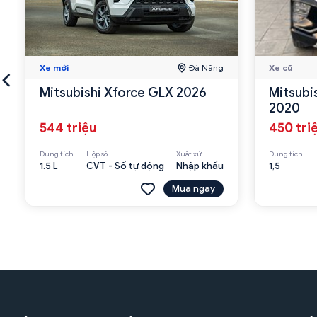
Xe mới
Đà Nẵng
Xe cũ
Mitsubishi Xforce GLX 2026
Mitsubi
2020
544 triệu
450 tri
Dung tích
Hộp số
Xuất xứ
Dung tích
1.5 L
CVT - Số tự động
Nhập khẩu
1,5
Mua ngay