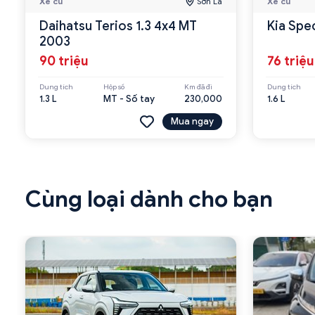
Xe cũ
Sơn La
Xe cũ
Daihatsu Terios 1.3 4x4 MT
Kia Spe
2003
90 triệu
76 triệu
Dung tích
Hộp số
Km đã đi
Dung tích
1.3 L
MT - Số tay
230,000
1.6 L
Mua ngay
Cùng loại dành cho bạn