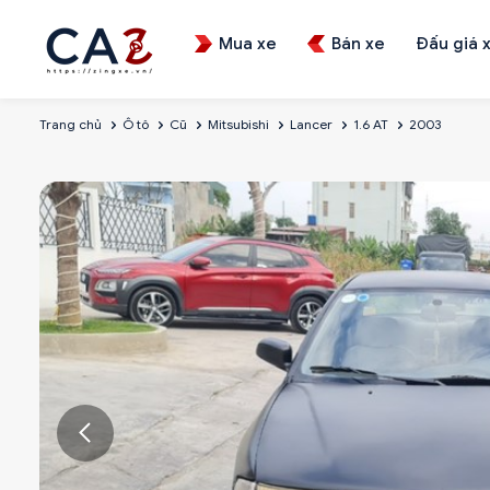
Mua xe
Bán xe
Đấu giá 
Trang chủ
Ô tô
Cũ
Mitsubishi
Lancer
1.6 AT
2003