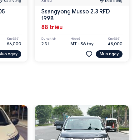
Đắc Nông
Xe cũ
Đắc Nông
05
Ssangyong Musso 2.3 RFD
1998
88 triệu
Km đã đi
Dung tích
Hộp số
Km đã đi
56,000
2.3 L
MT - Số tay
45,000
Mua ngay
Mua ngay