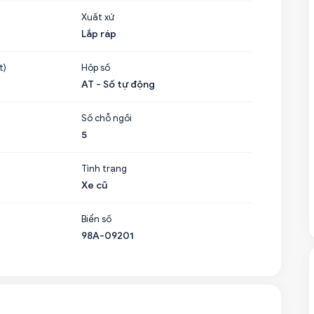
Xuất xứ
Lắp ráp
t)
Hộp số
AT - Số tự động
Số chỗ ngồi
5
Tình trạng
Xe cũ
Biển số
98A-09201