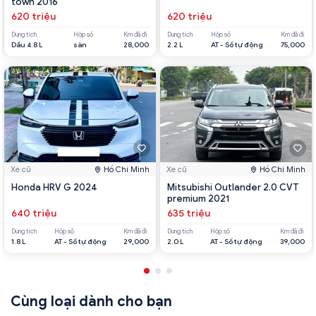
town 2016
620 triệu
620 triệu
Dung tích
Hộp số
Km đã đi
Dung tích
Hộp số
Km đã đi
Dầu 4.8 L
sàn
28,000
2.2 L
AT - Số tự động
75,000
Xe cũ
Hồ Chí Minh
Xe cũ
Hồ Chí Minh
Honda HRV G 2024
Mitsubishi Outlander 2.0 CVT
premium 2021
640 triệu
635 triệu
Dung tích
Hộp số
Km đã đi
Dung tích
Hộp số
Km đã đi
1.8 L
AT - Số tự động
29,000
2.0 L
AT - Số tự động
39,000
Cùng loại dành cho bạn