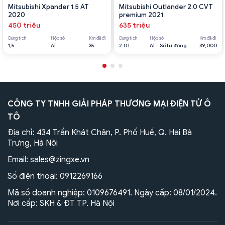
Mitsubishi Xpander 1.5 AT
Mitsubishi Outlander 2.0 CVT
2020
premium 2021
450 triệu
635 triệu
Dung tích
Hộp số
Km đã đi
Dung tích
Hộp số
Km đã đi
1,5
AT
35
2.0 L
AT - Số tự động
39,000
CÔNG TY TNHH GIẢI PHÁP THƯƠNG MẠI ĐIỆN TỬ Ô
TÔ
Địa chỉ: 434 Trần Khát Chân, P. Phố Huế, Q. Hai Bà
Trưng, Hà Nội
Email:
sales@zingxe.vn
Số điện thoại:
0912269166
Mã số doanh nghiệp: 0109676491. Ngày cấp: 08/01/2024.
Nơi cấp: SKH & ĐT TP. Hà Nội