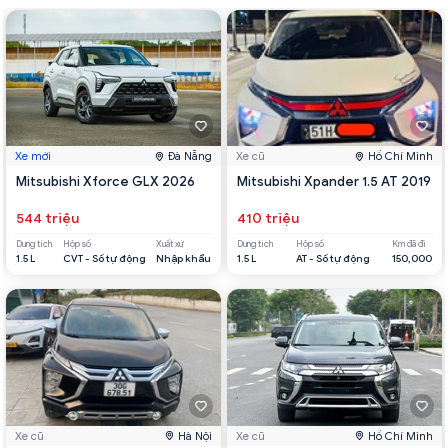
Xe mới
Đà Nẵng
Xe cũ
Hồ Chí Minh
Mitsubishi Xforce GLX 2026
Mitsubishi Xpander 1.5 AT 2019
544 triệu
410 triệu
Dung tích
Hộp số
Xuất xứ
Dung tích
Hộp số
Km đã đi
1.5 L
CVT - Số tự động
Nhập khẩu
1.5 L
AT - Số tự động
150,000
Xe cũ
Hà Nội
Xe cũ
Hồ Chí Minh