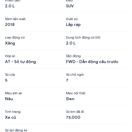
Phiên bản
Kiểu
2.0 L
SUV
Năm sản xuất
Xuất xứ
2018
Lắp ráp
Loại động cơ
Dung tích động cơ (lít)
Xăng
2.0 L
Hộp số
Dẫn động
AT - Số tự động
FWD - Dẫn động cầu trước
Số cửa
Số chỗ ngồi
5
7
Màu sơn xe
Màu nội thất
Nâu
Đen
Tình trạng
Số km đã đi
Xe cũ
75,000
Số lần đăng ký