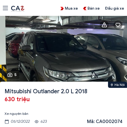
Mua xe
Bán xe
Đấu giá xe
5
Hà Nội
Mitsubishi Outlander 2.0 L 2018
630 triệu
Xe nguyên bản
Mã: CA0002074
05/12/2022
623