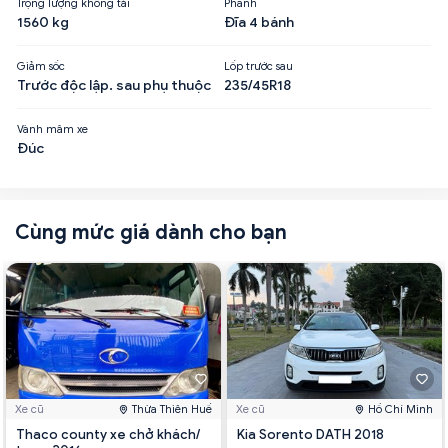
Trọng lượng không tải
Phanh
1560 kg
Đĩa 4 bánh
Giảm sốc
Lốp trước sau
Trước độc lập. sau phụ thuộc
235/45R18
Vành mâm xe
Đúc
Cùng mức giá dành cho bạn
Xe cũ
Thừa Thiên Huế
Xe cũ
Hồ Chí Minh
Thaco county xe chở khách/
Kia Sorento DATH 2018