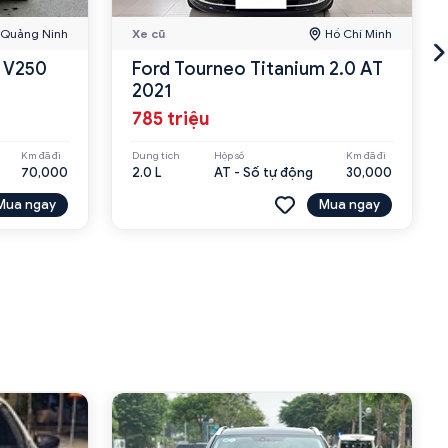
Quảng Ninh
Xe cũ
Hồ Chí Minh
s V250
Ford Tourneo Titanium 2.0 AT
2021
785 triệu
Km đã đi
Dung tích
Hộp số
Km đã đi
70,000
2.0 L
AT - Số tự động
30,000
Mua ngay
Mua ngay