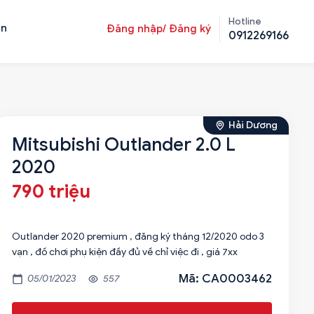
Hotline
ản
Đăng nhập/ Đăng ký
0912269166
Hải Dương
Mitsubishi Outlander 2.0 L
2020
790 triệu
Outlander 2020 premium , đăng ký tháng 12/2020 odo 3
vạn , đồ chơi phụ kiện đầy đủ về chỉ việc đi , giá 7xx
Mã: CA0003462
05/01/2023
557