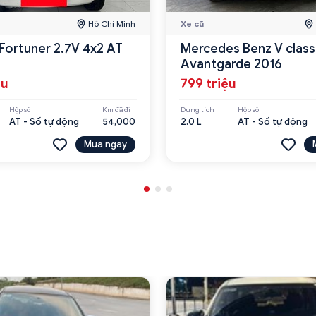
Hồ Chí Minh
Xe cũ
Fortuner 2.7V 4x2 AT
Mercedes Benz V clas
Avantgarde 2016
ệu
799 triệu
Hộp số
Km đã đi
Dung tích
Hộp số
AT - Số tự động
54,000
2.0 L
AT - Số tự động
Mua ngay