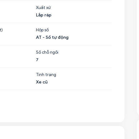
Xuất xứ
Lắp ráp
t)
Hộp số
AT - Số tự động
Số chỗ ngồi
7
Tình trạng
Xe cũ