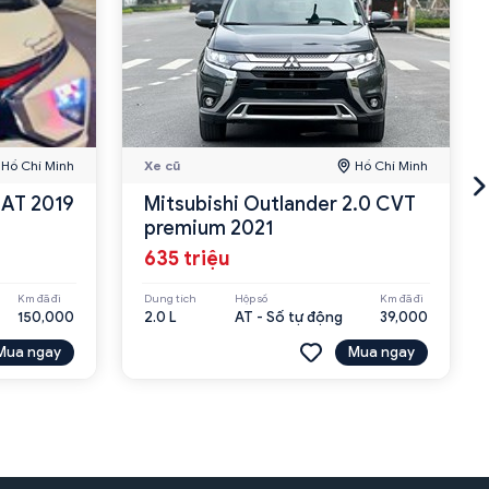
Hồ Chí Minh
Xe cũ
Hồ Chí Minh
 AT 2019
Mitsubishi Outlander 2.0 CVT
premium 2021
635 triệu
Km đã đi
Dung tích
Hộp số
Km đã đi
150,000
2.0 L
AT - Số tự động
39,000
Mua ngay
Mua ngay