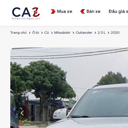
Mua xe
Bán xe
Đấu giá 
Trang chủ
Ô tô
Cũ
Mitsubishi
Outlander
2.0 L
2020