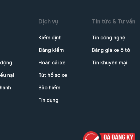
Dịch vụ
Tin tức & Tư vấn
Kiểm định
Tin công nghệ
Đăng kiểm
Bảng giá xe ô tô
 động
Hoán cải xe
Tin khuyến mại
ếu nại
Rút hồ sơ xe
nhánh
Bảo hiểm
Tín dụng