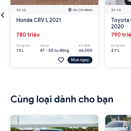
Xe cũ
Hồ Chí Minh
Xe cũ
Honda CRV L 2021
Toyota 
2020
780 triệu
790 tri
Dung tích
Hộp số
Km đã đi
Dung tích
1.5 L
AT - Số tự động
46,000
2.7 L
Mua ngay
Cùng loại dành cho bạn