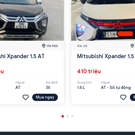
Hà Nội
Xe cũ
shi Xpander 1.5 AT
Mitsubishi Xpander 1.5
ệu
410 triệu
Hộp số
Km đã đi
Dung tích
Hộp số
AT
35
1.5 L
AT - Số tự động
Mua ngay