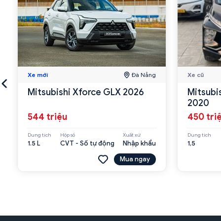
Xe mới
Đà Nẵng
Xe cũ
Mitsubishi Xforce GLX 2026
Mitsubi
2020
544 triệu
450 tri
Dung tích
Hộp số
Xuất xứ
Dung tích
1.5 L
CVT - Số tự động
Nhập khẩu
1,5
Mua ngay