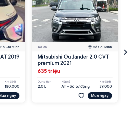
Hồ Chí Minh
Xe cũ
Hồ Chí Minh
 AT 2019
Mitsubishi Outlander 2.0 CVT
premium 2021
635 triệu
Km đã đi
Dung tích
Hộp số
Km đã đi
150,000
2.0 L
AT - Số tự động
39,000
Mua ngay
Mua ngay