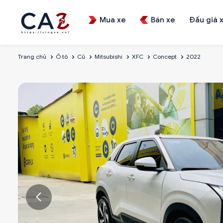
Mua xe
Bán xe
Đấu giá 
Trang chủ
Ô tô
Cũ
Mitsubishi
XFC
Concept
2022