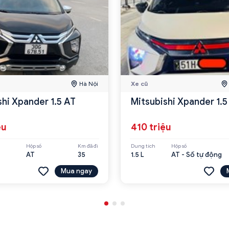
Hà Nội
Xe cũ
shi Xpander 1.5 AT
Mitsubishi Xpander 1.5
ệu
410 triệu
Hộp số
Km đã đi
Dung tích
Hộp số
AT
35
1.5 L
AT - Số tự động
Mua ngay