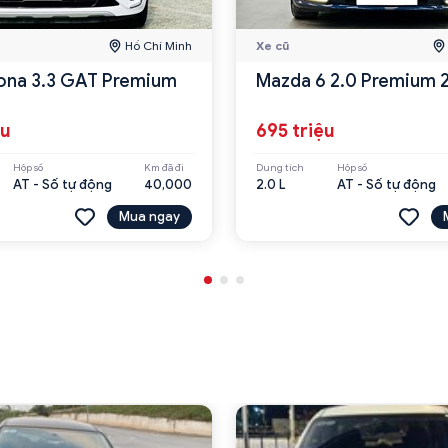
Hồ Chí Minh
Xe cũ
ona 3.3 GAT Premium
Mazda 6 2.0 Premium 
ệu
695 triệu
Hộp số
Km đã đi
Dung tích
Hộp số
AT - Số tự động
40,000
2.0 L
AT - Số tự động
Mua ngay