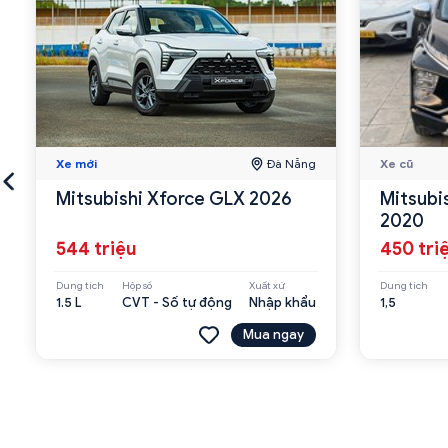
Xe mới
Đà Nẵng
Xe cũ
Mitsubishi Xforce GLX 2026
Mitsubi
2020
544 triệu
450 tri
Dung tích
Hộp số
Xuất xứ
Dung tích
1.5 L
CVT - Số tự động
Nhập khẩu
1,5
Mua ngay