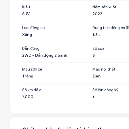
Kiểu
Năm sản xuất
SUV
2022
Loại động cơ
Dung tích động cơ (lí
Xăng
1.5 L
Dẫn động
Số cửa
2WD - Dẫn động 2 bánh
5
Màu sơn xe
Màu nội thất
Trắng
Đen
Số km đã đi
Số lần đăng ký
7,000
1