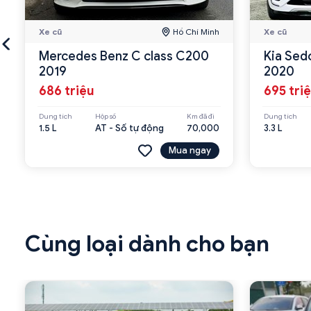
Xe cũ
Hồ Chí Minh
Xe cũ
Mercedes Benz C class C200
Kia Sed
2019
2020
686 triệu
695 tri
Dung tích
Hộp số
Km đã đi
Dung tích
1.5 L
AT - Số tự động
70,000
3.3 L
Mua ngay
Cùng loại dành cho bạn