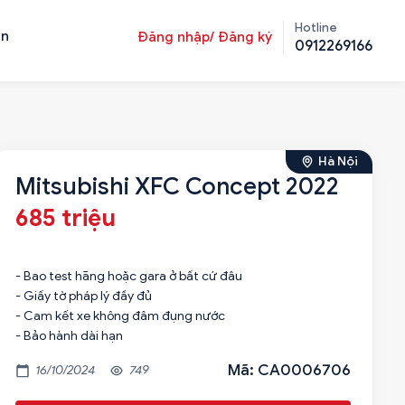
Hotline
ản
Đăng nhập/ Đăng ký
0912269166
Hà Nội
Mitsubishi XFC Concept 2022
685 triệu
- Bao test hãng hoặc gara ở bất cứ đâu
- Giấy tờ pháp lý đầy đủ
- Cam kết xe không đâm đụng nước
- Bảo hành dài hạn
Mã: CA0006706
16/10/2024
749