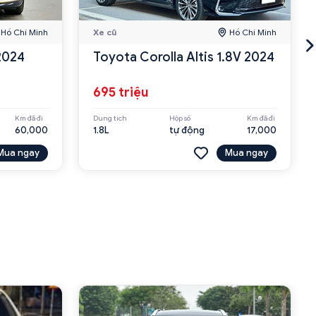
Hồ Chí Minh
Xe cũ
Hồ Chí Minh
2024
Toyota Corolla Altis 1.8V 2024
695 triệu
Km đã đi
Dung tích
Hộp số
Km đã đi
60,000
1.8L
tự động
17,000
Mua ngay
Mua ngay