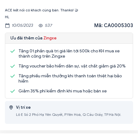
ACE kết nối có khách cùng bán. Thanks! 🤝
HL
Mã: CA0005303
10/05/2023
537
Ưu đãi thêm của
Zingxe
Tặng 01 phần quà trị giá lên tới 500k cho KH mua xe
thành công trên Zingxe
Tặng voucher bảo hiểm dân sự, vật chất giảm giá 20%
Tặng phiếu miễn thưởng khi thanh toán thiệt hại bảo
hiểm
Giảm 35% phí kiểm định khi mua hoặc bán xe
Vị trí xe
Lô E Số 2 Phố Hạ Yên Quyết, P.Yên Hoà, Q.Cầu Giấy, TP.Hà Nội.