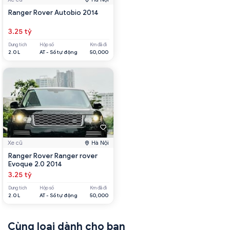
Ranger Rover Autobio 2014
3.25 tỷ
Dung tích
Hộp số
Km đã đi
2.0 L
AT - Số tự động
50,000
Xe cũ
Hà Nội
Ranger Rover Ranger rover
Evoque 2.0 2014
3.25 tỷ
Dung tích
Hộp số
Km đã đi
2.0 L
AT - Số tự động
50,000
Cùng loại dành cho bạn