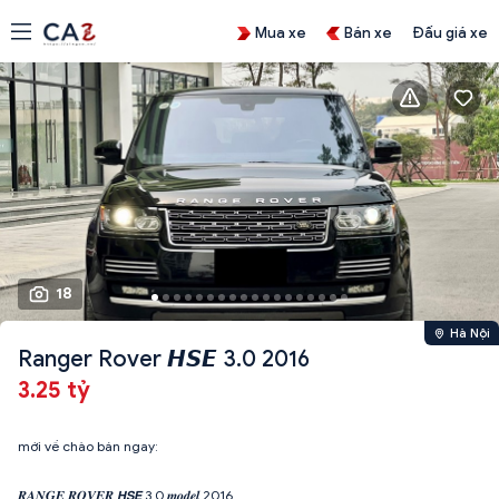
Mua xe
Bán xe
Đấu giá xe
18
Hà Nội
Ranger Rover 𝙃𝙎𝙀 3.0 2016
3.25 tỷ
mới về chào bán ngay:
𝑹𝑨𝑵𝑮𝑬 𝑹𝑶𝑽𝑬𝑹 𝙃𝙎𝙀 3.0 𝒎𝒐𝒅𝒆𝒍 2016