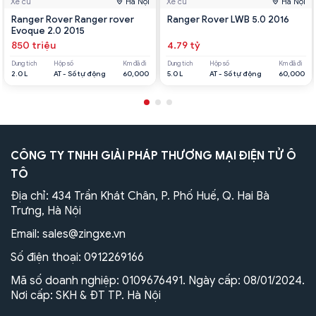
Xe cũ
Hà Nội
Xe cũ
Hà Nội
Ranger Rover Ranger rover
Ranger Rover LWB 5.0 2016
Evoque 2.0 2015
850 triệu
4.79 tỷ
Dung tích
Hộp số
Km đã đi
Dung tích
Hộp số
Km đã đi
2.0 L
AT - Số tự động
60,000
5.0 L
AT - Số tự động
60,000
CÔNG TY TNHH GIẢI PHÁP THƯƠNG MẠI ĐIỆN TỬ Ô
TÔ
Địa chỉ: 434 Trần Khát Chân, P. Phố Huế, Q. Hai Bà
Trưng, Hà Nội
Email:
sales@zingxe.vn
Số điện thoại:
0912269166
Mã số doanh nghiệp: 0109676491. Ngày cấp: 08/01/2024.
Nơi cấp: SKH & ĐT TP. Hà Nội