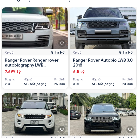
Xe cũ
Hà Nội
Xe cũ
Hà Nội
Ranger Rover Ranger rover
Ranger Rover Autobio LWB 3.0
autobiography LWB
2018
Autobiography LWB 2020
7.699 tỷ
6.8 tỷ
Dung tích
Hộp số
Km đã đi
Dung tích
Hộp số
Km đã đi
2.0 L
AT - Số tự động
25,000
3.0 L
AT - Số tự động
23,000