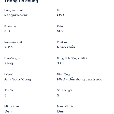
Thông tin chung
Hãng sản xuất
Tên
Ranger Rover
𝙃𝙎𝙀
Phiên bản
Kiểu
3.0
SUV
Năm sản xuất
Xuất xứ
2016
Nhập khẩu
Loại động cơ
Dung tích động cơ (lít)
Xăng
3.0 L
Hộp số
Dẫn động
AT - Số tự động
FWD - Dẫn động cầu trước
Số cửa
Số chỗ ngồi
5
5
Màu sơn xe
Màu nội thất
Đen
Đen