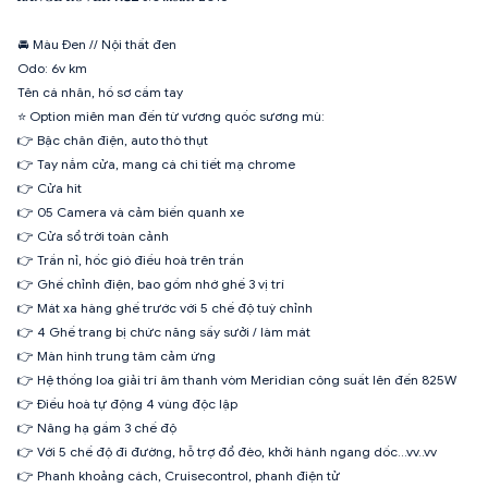
🚘 Màu Đen // Nội thất đen
Odo: 6v km
Tên cá nhân, hồ sơ cầm tay
⭐️ Option miên man đến từ vương quốc sương mù:
👉 Bậc chân điện, auto thò thụt
👉 Tay nắm cửa, mang cá chi tiết mạ chrome
👉 Cửa hit
👉 05 Camera và cảm biến quanh xe
👉 Cửa sổ trời toàn cảnh
👉 Trần nỉ, hốc gió điều hoà trên trần
👉 Ghế chỉnh điện, bao gồm nhớ ghế 3 vị trí
👉 Mát xa hàng ghế trước với 5 chế độ tuỳ chỉnh
👉 4 Ghế trang bị chức năng sấy sưởi / làm mát
👉 Màn hình trung tâm cảm ứng
👉 Hệ thống loa giải trí âm thanh vòm Meridian công suất lên đến 825W
👉 Điều hoà tự động 4 vùng độc lập
👉 Nâng hạ gầm 3 chế độ
👉 Với 5 chế độ đi đường, hỗ trợ đổ đèo, khởi hành ngang dốc...vv..vv
👉 Phanh khoảng cách, Cruisecontrol, phanh điện tử