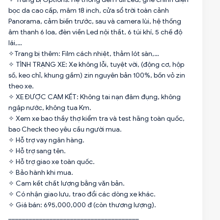
bọc da cao cấp, mâm 18 inch, cửa sổ trời toàn cảnh
Panorama, cảm biến trước, sau và camera lùi, hệ thống
âm thanh 6 loa, đèn viền Led nội thất, 6 túi khí, 5 chế độ
lái,…
✧Trang bị thêm: Film cách nhiệt, thảm lót sàn,…
✧ TÌNH TRẠNG XE: Xe không lỗi, tuyệt vời, (động cơ, hộp
số, keo chỉ, khung gầm) zin nguyên bản 100%, bốn vỏ zin
theo xe.
✧ XE ĐƯỢC CAM KẾT: Không tai nạn đâm đụng, không
ngập nước, không tua Km.
✧ Xem xe bao thầy thợ kiểm tra và test hãng toàn quốc,
bao Check theo yêu cầu người mua.
✧ Hỗ trợ vay ngân hàng.
✧ Hỗ trợ sang tên.
✧ Hỗ trợ giao xe toàn quốc.
✧ Bảo hành khi mua.
✧ Cam kết chất lượng bằng văn bản.
✧ Có nhận giao lưu, trao đổi các dòng xe khác.
✧ Giá bán: 695,000,000 đ (còn thương lượng).
______________________________________