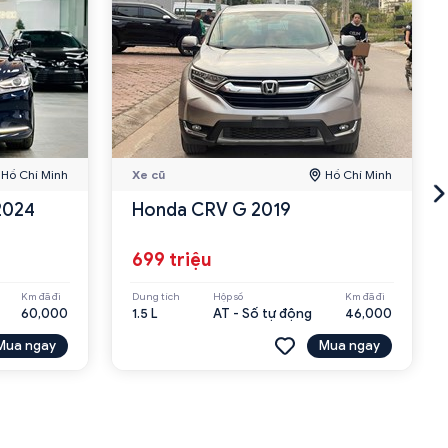
Hồ Chí Minh
Xe cũ
Hồ Chí Minh
2024
Honda CRV G 2019
699 triệu
Km đã đi
Dung tích
Hộp số
Km đã đi
60,000
1.5 L
AT - Số tự động
46,000
Mua ngay
Mua ngay