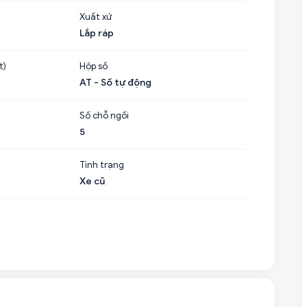
Xuất xứ
Lắp ráp
t)
Hộp số
AT - Số tự động
Số chỗ ngồi
5
Tình trạng
Xe cũ