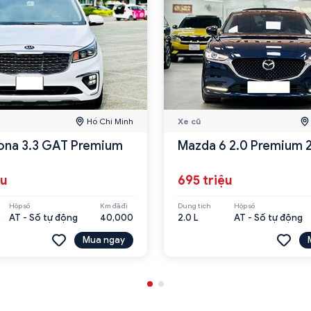
Hồ Chí Minh
Xe cũ
ona 3.3 GAT Premium
Mazda 6 2.0 Premium 
ệu
695 triệu
Hộp số
Km đã đi
Dung tích
Hộp số
AT - Số tự động
40,000
2.0 L
AT - Số tự động
Mua ngay