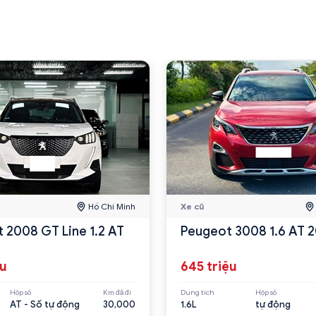
Hồ Chí Minh
Xe cũ
 2008 GT Line 1.2 AT
Peugeot 3008 1.6 AT 2
ệu
645 triệu
Hộp số
Km đã đi
Dung tích
Hộp số
AT - Số tự động
30,000
1.6L
tự động