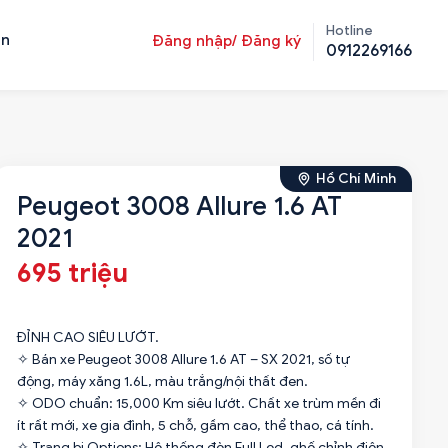
Hotline
ản
Đăng nhập/ Đăng ký
0912269166
Hồ Chí Minh
Peugeot 3008 Allure 1.6 AT
2021
695 triệu
ĐỈNH CAO SIÊU LƯỚT.
✧ Bán xe Peugeot 3008 Allure 1.6 AT – SX 2021, số tự
động, máy xăng 1.6L, màu trắng/nội thất đen.
✧ ODO chuẩn: 15,000 Km siêu lướt. Chất xe trùm mền đi
ít rất mới, xe gia đình, 5 chỗ, gầm cao, thể thao, cá tính.
✧ Trang bị Options: Hệ thống đèn Full Led, ghế chỉnh điện