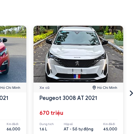
Hồ Chí Minh
Xe cũ
Hồ Chí Minh
021
Peugeot 3008 AT 2021
670 triệu
Km đã đi
Dung tích
Hộp số
Km đã đi
66,000
1.6 L
AT - Số tự động
45,000