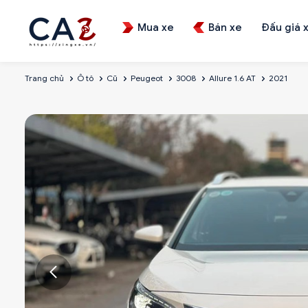
Mua xe
Bán xe
Đấu giá 
Trang chủ
Ô tô
Cũ
Peugeot
3008
Allure 1.6 AT
2021