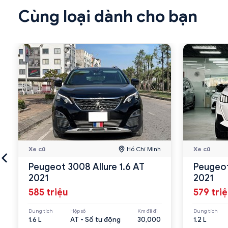
Cùng loại dành cho bạn
Xe cũ
Hồ Chí Minh
Xe cũ
Peugeot 3008 Allure 1.6 AT
Peugeot
2021
2021
585 triệu
579 tri
Dung tích
Hộp số
Km đã đi
Dung tích
1.6 L
AT - Số tự động
30,000
1.2 L