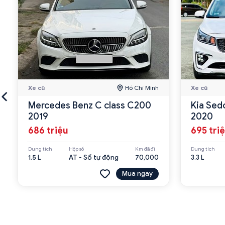
Xe cũ
Hồ Chí Minh
Xe cũ
Mercedes Benz C class C200
Kia Sed
2019
2020
686 triệu
695 tri
Dung tích
Hộp số
Km đã đi
Dung tích
1.5 L
AT - Số tự động
70,000
3.3 L
Mua ngay