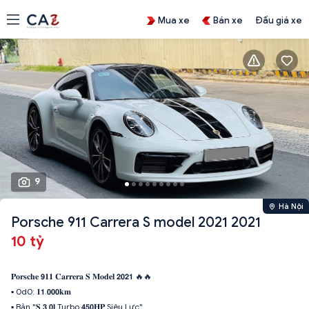
Mua xe
Bán xe
Đấu giá xe
9
Hà Nội
Porsche 911 Carrera S model 2021 2021
10 tỷ
𝐏𝐨𝐫𝐬𝐜𝐡𝐞 𝟵𝟏𝟏 𝐂𝐚𝐫𝐫𝐞𝐫𝐚 𝐒 𝐌𝐨𝐝𝐞𝐥 𝟮𝟬𝟮𝟭 🔥🔥
▪ 0d0: 𝟏𝟭.𝟬𝟬𝟬𝐤𝐦
▪ Bản ''𝐒 𝟯.𝟬𝐥 Turbo 𝟰𝟱𝟬𝐇𝐏 Siêu Lực".