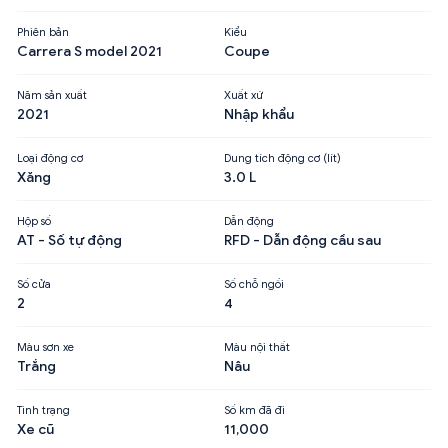
Phiên bản
Kiểu
Carrera S model 2021
Coupe
Năm sản xuất
Xuất xứ
2021
Nhập khẩu
Loại động cơ
Dung tích động cơ (lít)
Xăng
3.0 L
Hộp số
Dẫn động
AT - Số tự động
RFD - Dẫn động cầu sau
Số cửa
Số chỗ ngồi
2
4
Màu sơn xe
Màu nội thất
Trắng
Nâu
Tình trạng
Số km đã đi
Xe cũ
11,000