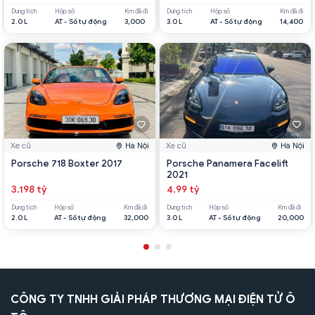
Dung tích
Hộp số
Km đã đi
Dung tích
Hộp số
Km đã đi
2.0 L
AT - Số tự động
3,000
3.0 L
AT - Số tự động
14,400
Xe cũ
Hà Nội
Xe cũ
Hà Nội
Porsche 718 Boxter 2017
Porsche Panamera Facelift
2021
3.198 tỷ
4.99 tỷ
Dung tích
Hộp số
Km đã đi
Dung tích
Hộp số
Km đã đi
2.0 L
AT - Số tự động
32,000
3.0 L
AT - Số tự động
20,000
CÔNG TY TNHH GIẢI PHÁP THƯƠNG MẠI ĐIỆN TỬ Ô