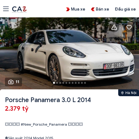
Mua xe
Bán xe
Đấu giá xe
11
Hà Nội
Porsche Panamera 3.0 L 2014
2.379 tỷ
💥💥💥💥 #New_Porsche_Panamera 💥💥💥💥
⛔️Sản xuất 2014 Model 2015