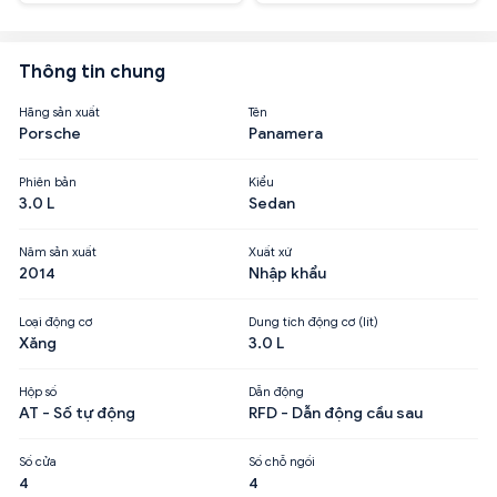
Thông tin chung
Hãng sản xuất
Tên
Porsche
Panamera
Phiên bản
Kiểu
3.0 L
Sedan
Năm sản xuất
Xuất xứ
2014
Nhập khẩu
Loại động cơ
Dung tích động cơ (lít)
Xăng
3.0 L
Hộp số
Dẫn động
AT - Số tự động
RFD - Dẫn động cầu sau
Số cửa
Số chỗ ngồi
4
4