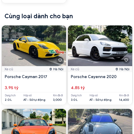
Cùng loại dành cho bạn
Xe cũ
Hà Nội
Xe cũ
Hà Nội
Porsche Cayman 2017
Porsche Cayenne 2020
3.95 tỷ
4.85 tỷ
Dung tích
Hộp số
Km đã đi
Dung tích
Hộp số
Km đã đi
2.0 L
AT - Số tự động
3,000
3.0 L
AT - Số tự động
14,400