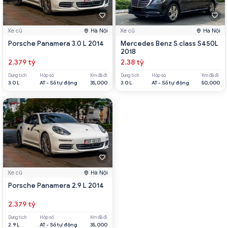
Xe cũ
Hà Nội
Xe cũ
Hà Nội
Porsche Panamera 3.0 L 2014
Mercedes Benz S class S450L
2018
2.379 tỷ
2.38 tỷ
Dung tích
Hộp số
Km đã đi
Dung tích
Hộp số
Km đã đi
3.0 L
AT - Số tự động
35,000
3.0 L
AT - Số tự động
50,000
Xe cũ
Hà Nội
Porsche Panamera 2.9 L 2014
2.379 tỷ
Dung tích
Hộp số
Km đã đi
2.9 L
AT - Số tự động
35,000