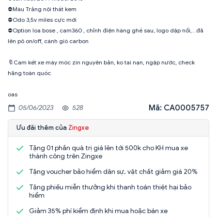
⛔️Màu Trắng nội thất kem
⛔️Odo 3,5v miles cực mới
⛔️Option loa bose , cam360 , chỉnh điện hàng ghế sau, logo dập nổi,…đã
lên pô on/off, cánh gió carbon
🔖Cam kết xe máy móc zin nguyên bản, ko tai nạn, ngập nước, check
hãng toàn quốc
oas
Mã: CA0005757
05/06/2023
528
Ưu đãi thêm của
Zingxe
Tặng 01 phần quà trị giá lên tới 500k cho KH mua xe
thành công trên Zingxe
Tặng voucher bảo hiểm dân sự, vật chất giảm giá 20%
Tặng phiếu miễn thưởng khi thanh toán thiệt hại bảo
hiểm
Giảm 35% phí kiểm định khi mua hoặc bán xe