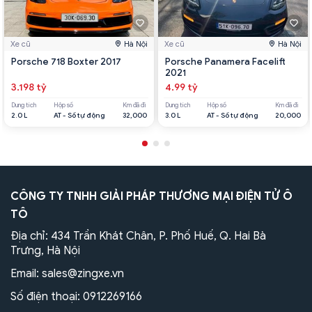
Xe cũ
Hà Nội
Xe cũ
Hà Nội
Porsche 718 Boxter 2017
Porsche Panamera Facelift
2021
3.198 tỷ
4.99 tỷ
Dung tích
Hộp số
Km đã đi
Dung tích
Hộp số
Km đã đi
2.0 L
AT - Số tự động
32,000
3.0 L
AT - Số tự động
20,000
CÔNG TY TNHH GIẢI PHÁP THƯƠNG MẠI ĐIỆN TỬ Ô
TÔ
Địa chỉ: 434 Trần Khát Chân, P. Phố Huế, Q. Hai Bà
Trưng, Hà Nội
Email:
sales@zingxe.vn
Số điện thoại:
0912269166