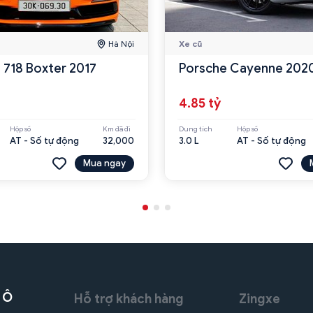
Hà Nội
Xe cũ
 718 Boxter 2017
Porsche Cayenne 202
4.85 tỷ
Hộp số
Km đã đi
Dung tích
Hộp số
AT - Số tự động
32,000
3.0 L
AT - Số tự động
Mua ngay
 Ô
Hỗ trợ khách hàng
Zingxe