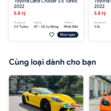
Toyota Land Cruiser 3.5 Turbo
Toyota 
2022
2022
5.8 tỷ
5.8 tỷ
Dung tích
Hộp số
Xuất xứ
Dung tích
3.5 Turbo
AT - Số tự động
Nhật Bản
3.5L
Mua ngay
Cùng loại dành cho bạn