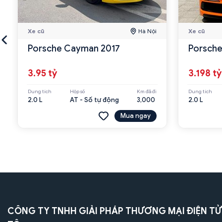
Xe cũ
Hà Nội
Xe cũ
Porsche Cayman 2017
Porsche
3.95 tỷ
3.198 tỷ
Dung tích
Hộp số
Km đã đi
Dung tích
2.0 L
AT - Số tự động
3,000
2.0 L
Mua ngay
CÔNG TY TNHH GIẢI PHÁP THƯƠNG MẠI ĐIỆN TỬ