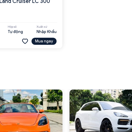
Land Cruiser LC 300
Hộp số
Xuất xứ
Tự động
Nhập Khẩu
Mua ngay