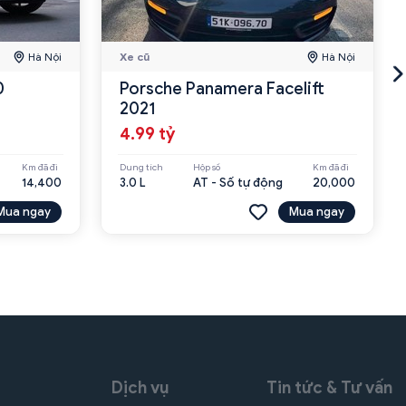
Hà Nội
Xe cũ
Hà Nội
0
Porsche Panamera Facelift
2021
4.99 tỷ
Km đã đi
Dung tích
Hộp số
Km đã đi
14,400
3.0 L
AT - Số tự động
20,000
Mua ngay
Mua ngay
Dịch vụ
Tin tức & Tư vấn