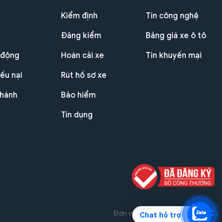
Kiểm định
Tin công nghệ
Đăng kiểm
Bảng giá xe ô tô
 động
Hoán cải xe
Tin khuyến mại
ếu nại
Rút hồ sơ xe
nhánh
Bảo hiểm
Tín dụng
Đơn vị triển khai dự án
THG JSC
Chat hỗ trợ