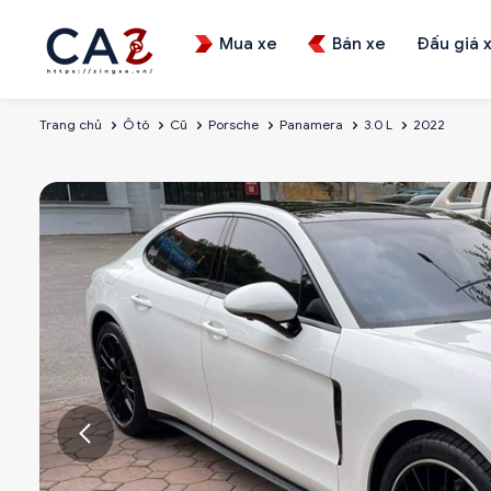
Mua xe
Bán xe
Đấu giá 
Trang chủ
Ô tô
Cũ
Porsche
Panamera
3.0 L
2022