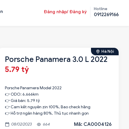
Hotline
ản
Đăng nhập/ Đăng ký
0912269166
Hà Nội
Porsche Panamera 3.0 L 2022
5.79 tỷ
Porsche Panamera Model 2022
👉 ODO: 6.666km
👉 Giá bán: 5.79 tỷ
👉 Cam kết nguyên zin 100%, Bao check hãng
👉 Hỗ trợ ngân hàng 80%, Thủ tục nhanh gọn
Mã: CA0004126
08/02/2023
664