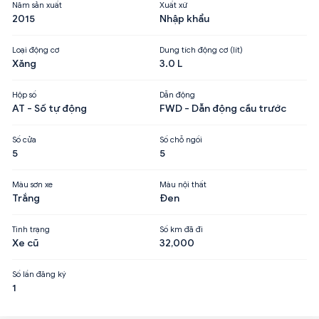
Năm sản xuất
Xuất xứ
2015
Nhập khẩu
Loại động cơ
Dung tích động cơ (lít)
Xăng
3.0 L
Hộp số
Dẫn động
AT - Số tự động
FWD - Dẫn động cầu trước
Số cửa
Số chỗ ngồi
5
5
Màu sơn xe
Màu nội thất
Trắng
Đen
Tình trạng
Số km đã đi
Xe cũ
32,000
Số lần đăng ký
1