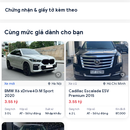
Chứng nhận & giấy tờ kèm theo
Cùng mức giá dành cho bạn
Xe mới
Hà Nội
Xe cũ
Hồ Chí Minh
BMW X6 xDrive40i M Sport
Cadillac Escalade ESV
2020
Premium 2015
3.55 tỷ
3.55 tỷ
Dung tích
Hộp số
Xuất xứ
Dung tích
Hộp số
Km đã đi
3.0 L
AT - Số tự động
Nhập khẩu
6.2 L
AT - Số tự động
87,000