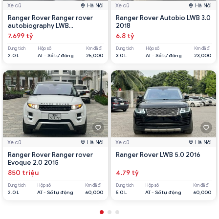
Xe cũ
Hà Nội
Xe cũ
Hà Nội
Ranger Rover Ranger rover
Ranger Rover Autobio LWB 3.0
autobiography LWB
2018
Autobiography LWB 2020
7.699 tỷ
6.8 tỷ
Dung tích
Hộp số
Km đã đi
Dung tích
Hộp số
Km đã đi
2.0 L
AT - Số tự động
25,000
3.0 L
AT - Số tự động
23,000
Xe cũ
Hà Nội
Xe cũ
Hà Nội
Ranger Rover Ranger rover
Ranger Rover LWB 5.0 2016
Evoque 2.0 2015
850 triệu
4.79 tỷ
Dung tích
Hộp số
Km đã đi
Dung tích
Hộp số
Km đã đi
2.0 L
AT - Số tự động
60,000
5.0 L
AT - Số tự động
60,000