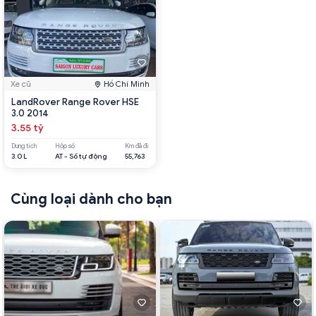
Xe cũ
Hồ Chí Minh
LandRover Range Rover HSE
3.0 2014
3.55 tỷ
Dung tích
Hộp số
Km đã đi
3.0 L
AT - Số tự động
55,763
Cùng loại dành cho bạn