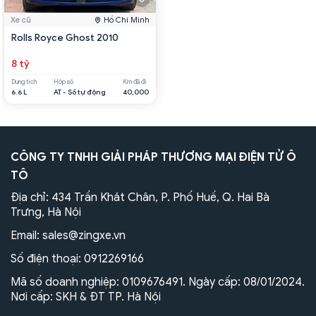
Xe cũ
Hồ Chí Minh
Rolls Royce Ghost 2010
8 tỷ
Dung tích
Hộp số
Km đã đi
6.6 L
AT - Số tự động
40,000
CÔNG TY TNHH GIẢI PHÁP THƯƠNG MẠI ĐIỆN TỬ Ô
TÔ
Địa chỉ: 434 Trần Khát Chân, P. Phố Huế, Q. Hai Bà
Trưng, Hà Nội
Email:
sales@zingxe.vn
Số điện thoại:
0912269166
Mã số doanh nghiệp: 0109676491. Ngày cấp: 08/01/2024.
Nơi cấp: SKH & ĐT TP. Hà Nội