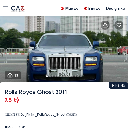
Mua xe
Bán xe
Đấu giá xe
13
Hà Nội
Rolls Royce Ghost 2011
7.5 tỷ
💥💥💥 #Siêu_Phẩm_RollsRoyce_Ghost 💥💥💥
⛔️Model 2011