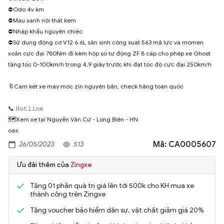
⛔️Odo 4v km
⛔️Màu xanh nội thất kem
⛔️Nhập khẩu nguyên chiếc
⛔Sử dụng động cơ V12 6.6L sản sinh công suất 563 mã lực và momen
xoắn cực đại 780Nm đi kèm hộp số tư động ZF 8 cấp cho phép xe Ghost
tăng tốc 0-100km/h trong 4,9 giây trước khi đạt tốc độ cực đại 250km/h
🔖Cam kết xe máy móc zin nguyên bản, check hãng toàn quốc
📞 𝙷𝚘𝚝𝚕𝚒𝚗𝚎
🗺Xem xe tại Nguyễn Văn Cừ - Long Biên - HN
oas
Mã: CA0005607
26/05/2023
513
Ưu đãi thêm của
Zingxe
Tặng 01 phần quà trị giá lên tới 500k cho KH mua xe
thành công trên Zingxe
Tặng voucher bảo hiểm dân sự, vật chất giảm giá 20%