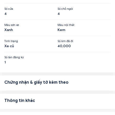
Số cửa
Số chỗ ngồi
4
4
Màu sơn xe
Màu nội thất
Xanh
Kem
Tình trạng
Số km đã đi
Xe cũ
40,000
Số lần đăng ký
1
Chứng nhận & giấy tờ kèm theo
Thông tin khác