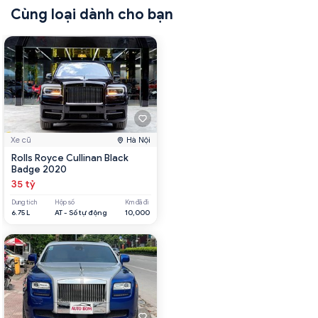
Cùng loại dành cho bạn
Xe cũ
Hà Nội
Rolls Royce Cullinan Black
Badge 2020
35 tỷ
Dung tích
Hộp số
Km đã đi
6.75 L
AT - Số tự động
10,000