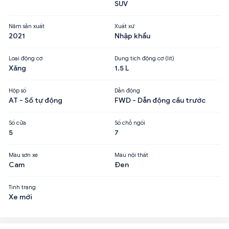
SUV
Năm sản xuất
Xuất xứ
2021
Nhập khẩu
Loại động cơ
Dung tích động cơ (lít)
Xăng
1.5 L
Hộp số
Dẫn động
AT - Số tự động
FWD - Dẫn động cầu trước
Số cửa
Số chỗ ngồi
5
7
Màu sơn xe
Màu nội thất
Cam
Đen
Tình trạng
Xe mới