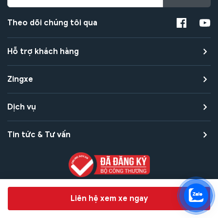
Theo dõi chúng tôi qua
Hỗ trợ khách hàng
Zingxe
Dịch vụ
Tin tức & Tư vấn
Copyright © 2021 Zingxe. All rights reserved
Chat hỗ trợ
Liên hệ xem xe ngay
Bảo mật thanh toán
Bảo mật quyền riêng tư
Điều khoản sử dụng
Bản quyền tác giả