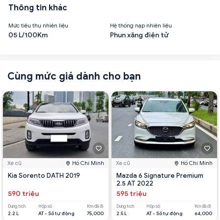
Thông tin khác
Mức tiêu thụ nhiên liệu
Hệ thống nạp nhiên liệu
05 L/100Km
Phun xăng điện tử
Cùng mức giá dành cho bạn
Xe cũ
Hồ Chí Minh
Xe cũ
Hồ Chí Minh
Kia Sorento DATH 2019
Mazda 6 Signature Premium
2.5 AT 2022
590 triệu
595 triệu
Dung tích
Hộp số
Km đã đi
Dung tích
Hộp số
Km đã đi
2.2 L
AT - Số tự động
75,000
2.5 L
AT - Số tự động
64,000