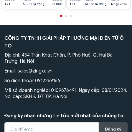
1.2 L
AT - Số tự động
56,000
1.5 L
AT - Số tự động
Nhập khẩu
CÔNG TY TNHH GIẢI PHÁP THƯƠNG MẠI ĐIỆN TỬ Ô
TÔ
Địa chỉ: 434 Trần Khát Chân, P. Phố Huế, Q. Hai Bà
Trưng, Hà Nội
Email:
sales@zingxe.vn
Số điện thoại:
0912269166
Mã số doanh nghiệp: 0109676491. Ngày cấp: 08/01/2024.
Nơi cấp: SKH & ĐT TP. Hà Nội
Đăng ký nhận những tin tức mới nhất của chúng tôi
Đăng ký