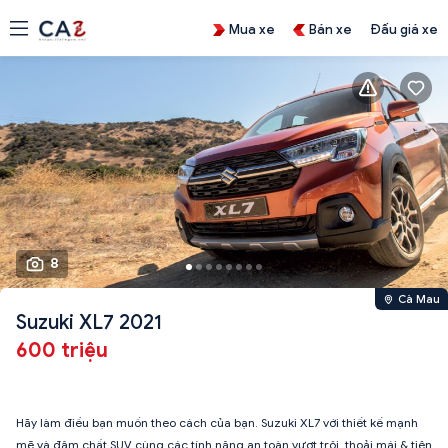
Mua xe
Bán xe
Đấu giá xe
8
Cà Mau
Suzuki XL7 2021
600 triệu
Hãy làm điều bạn muốn theo cách của bạn. Suzuki XL7 với thiết kế mạnh
mẽ và đậm chất SUV cùng các tính năng an toàn vượt trội, thoải mái & tiện