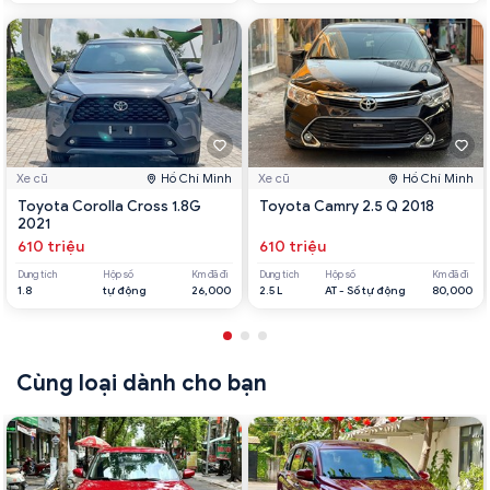
Xe cũ
Hồ Chí Minh
Xe cũ
Hồ Chí Minh
Toyota Corolla Cross 1.8G
Toyota Camry 2.5 Q 2018
2021
610 triệu
610 triệu
Dung tích
Hộp số
Km đã đi
Dung tích
Hộp số
Km đã đi
1.8
tự động
26,000
2.5 L
AT - Số tự động
80,000
Cùng loại dành cho bạn