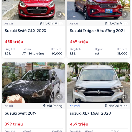
Xe cũ
Hồ Chí Minh
Xe cũ
Hồ Chí Minh
Suzuki Swift GLX 2023
Suzuki Ertiga số tự động 2021
455 triệu
469 triệu
Dung tích
Hộp số
Km đã đi
Dung tích
Hộp số
Km đã đi
1.2 L
AT - Số tự động
40,000
1.5 L
cvt
35,000
Xe cũ
Hải Phòng
Xe mới
Hồ Chí Minh
Suzuki Swift 2019
suzuki XL7 1.5AT 2020
399 triệu
459 triệu
Dung tích
Hộp số
Km đã đi
Dung tích
Hộp số
Xuất xứ