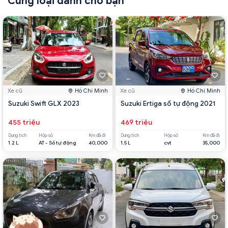
Cùng loại dành cho bạn
Xe cũ
Hồ Chí Minh
Xe cũ
Hồ Chí Minh
Suzuki Swift GLX 2023
Suzuki Ertiga số tự động 2021
455 triệu
469 triệu
Dung tích
Hộp số
Km đã đi
Dung tích
Hộp số
Km đã đi
1.2 L
AT - Số tự động
40,000
1.5 L
cvt
35,000