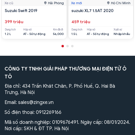
Xe cũ
Hải Phòng
Xe mới
Hồ Chí Minh
Suzuki Swift 2019
suzuki XL7 1.5AT 2020
399 triệu
459 triệu
Dung tích
Hộp số
Km đã đi
Dung tích
Hộp số
Xuất xứ
1.2 L
AT - Số tự động
56,000
1.5 L
AT - Số tự động
Nhập khẩu
CÔNG TY TNHH GIẢI PHÁP THƯƠNG MẠI ĐIỆN TỬ Ô
TÔ
Địa chỉ: 434 Trần Khát Chân, P. Phố Huế, Q. Hai Bà
Trưng, Hà Nội
Email:
sales@zingxe.vn
Số điện thoại:
0912269166
Mã số doanh nghiệp: 0109676491. Ngày cấp: 08/01/2024.
Nơi cấp: SKH & ĐT TP. Hà Nội