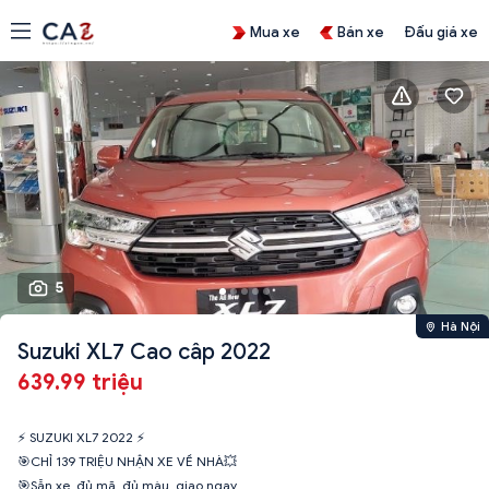
Mua xe
Bán xe
Đấu giá xe
5
Hà Nội
Suzuki XL7 Cao câp 2022
639.99 triệu
⚡️ SUZUKI XL7 2022 ⚡️
🎯CHỈ 139 TRIỆU NHẬN XE VỀ NHÀ💥
🎯Sẵn xe, đủ mã, đủ màu, giao ngay