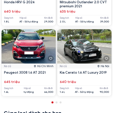
Honda HRV G 2024
Mitsubishi Outlander 2.0 CVT
premium 2021
640 triệu
635 triệu
Dung tích
Hộp số
Km đã đi
Dung tích
Hộp số
Km đã đi
1.8 L
AT - Số tự động
29,000
2.0 L
AT - Số tự động
39,000
Xe cũ
Hồ Chí Minh
Xe cũ
Hà Nội
Peugeot 3008 1.6 AT 2021
Kia Cerato 1.6 AT Luxury 2019
645 triệu
640 triệu
Dung tích
Hộp số
Km đã đi
Dung tích
Hộp số
Km đã đi
1.6L
tự động
66,000
1.6 L
AT - Số tự động
90,000