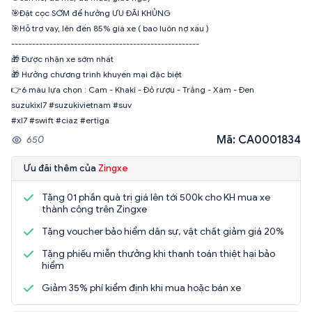
🎯Đặt cọc SỚM để hưởng ƯU ĐÃI KHỦNG
🎯Hỗ trợ vay, lên đến 85% giá xe ( bao luôn nợ xấu )
------------------------------------------------------
🎁 Được nhận xe sớm nhất
🎁 Hưởng chương trình khuyến mại đặc biệt
👉6 màu lựa chọn : Cam - Khaki - Đỏ rượu - Trắng - Xám - Đen
suzukixl7 #suzukivietnam #suv
#xl7 #swift #ciaz #ertiga
Mã: CA0001834
650
Ưu đãi thêm của
Zingxe
Tặng 01 phần quà trị giá lên tới 500k cho KH mua xe
thành công trên Zingxe
Tặng voucher bảo hiểm dân sự, vật chất giảm giá 20%
Tặng phiếu miễn thưởng khi thanh toán thiệt hại bảo
hiểm
Giảm 35% phí kiểm định khi mua hoặc bán xe