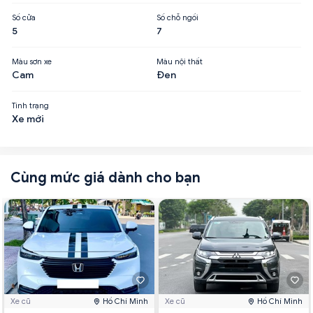
Số cửa
Số chỗ ngồi
5
7
Màu sơn xe
Màu nội thất
Cam
Đen
Tình trạng
Xe mới
Cùng mức giá dành cho bạn
Xe cũ
Hồ Chí Minh
Xe cũ
Hồ Chí Minh