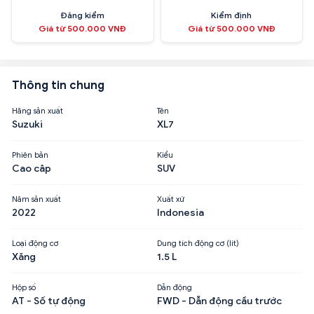
Đăng kiểm
Kiểm định
Giá từ 500.000 VNĐ
Giá từ 500.000 VNĐ
Thông tin chung
Hãng sản xuất
Tên
Suzuki
XL7
Phiên bản
Kiểu
Cao câp
SUV
Năm sản xuất
Xuất xứ
2022
Indonesia
Loại động cơ
Dung tích động cơ (lít)
Xăng
1.5 L
Hộp số
Dẫn động
AT - Số tự động
FWD - Dẫn động cầu trước