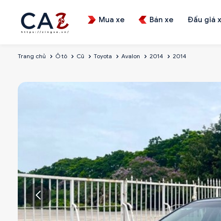
Mua xe
Bán xe
Đấu giá 
Trang chủ
Ô tô
Cũ
Toyota
Avalon
2014
2014