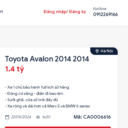
Hotline
ản
Đăng nhập/ Đăng ký
0912269166
Hà Nội
Toyota Avalon 2014 2014
1.4 tỷ
- Xe 1 chủ bảo hành full lịch sử hãng
- Động cơ xăng - điện đi bao êm
- Sưởi ghế, cửa sổ trời đầy đủ
- Xe rộng và dài hơn cả Merc E và BMW 5 series
Mã: CA0006616
22/05/2024
1620