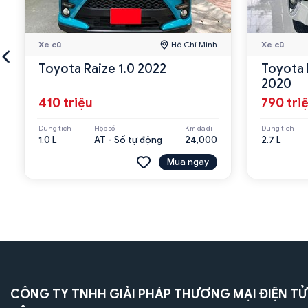
Xe cũ
Hồ Chí Minh
Xe cũ
Toyota Raize 1.0 2022
Toyota 
2020
410 triệu
790 tri
Dung tích
Hộp số
Km đã đi
Dung tích
1.0 L
AT - Số tự động
24,000
2.7 L
Mua ngay
CÔNG TY TNHH GIẢI PHÁP THƯƠNG MẠI ĐIỆN TỬ