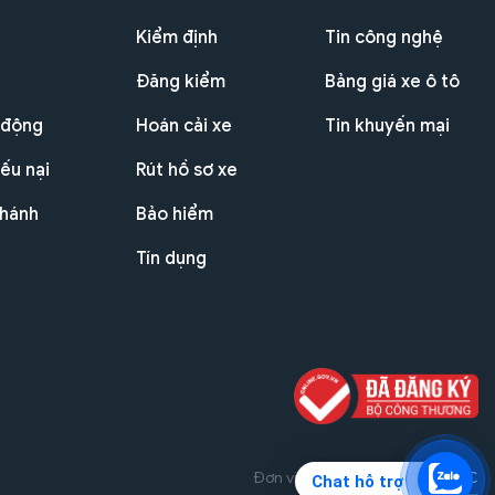
Kiểm định
Tin công nghệ
Đăng kiểm
Bảng giá xe ô tô
 động
Hoán cải xe
Tin khuyến mại
ếu nại
Rút hồ sơ xe
nhánh
Bảo hiểm
Tín dụng
Đơn vị triển khai dự án
THG JSC
Chat hỗ trợ