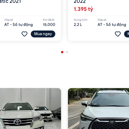
tic 2021
2022
1.395 tỷ
Hộp số
Km đã đi
Dung tích
Hộp số
AT - Số tự động
15,000
2.2 L
AT - Số tự động
Mua ngay