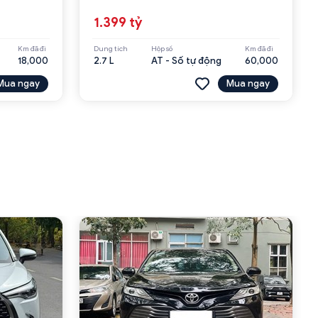
1.399 tỷ
Km đã đi
Dung tích
Hộp số
Km đã đi
18,000
2.7 L
AT - Số tự động
60,000
Mua ngay
Mua ngay