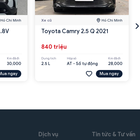
Hồ Chí Minh
Xe cũ
Hồ Chí Minh
1.8V
Toyota Camry 2.5 Q 2021
840 triệu
Km đã đi
Dung tích
Hộp số
Km đã đi
30,000
2.5 L
AT - Số tự động
28,000
Mua ngay
Mua ngay
Dịch vụ
Tin tức & Tư vấn