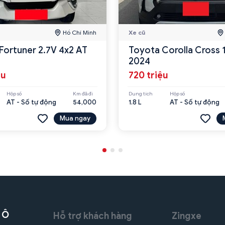
Hồ Chí Minh
Xe cũ
Fortuner 2.7V 4x2 AT
Toyota Corolla Cross 
2024
ệu
720 triệu
Hộp số
Km đã đi
Dung tích
Hộp số
AT - Số tự động
54,000
1.8 L
AT - Số tự động
Mua ngay
 Ô
Hỗ trợ khách hàng
Zingxe