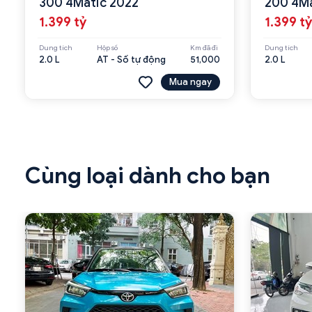
300 4Matic 2022
200 4Ma
1.399 tỷ
1.399 tỷ
Dung tích
Hộp số
Km đã đi
Dung tích
2.0 L
AT - Số tự động
51,000
2.0 L
Mua ngay
Cùng loại dành cho bạn