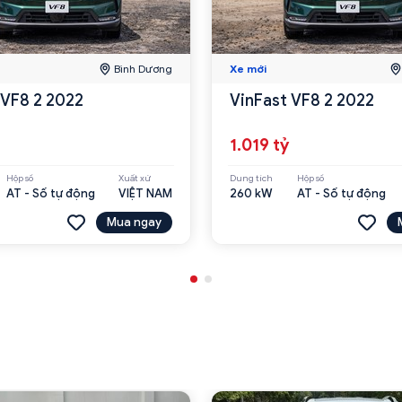
Bình Dương
Xe mới
 VF8 2 2022
VinFast VF8 2 2022
1.019 tỷ
Hộp số
Xuất xứ
Dung tích
Hộp số
AT - Số tự động
VIỆT NAM
260 kW
AT - Số tự động
Mua ngay