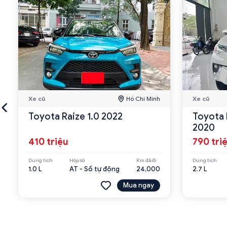
Xe cũ
Hồ Chí Minh
Xe cũ
Toyota Raize 1.0 2022
Toyota 
2020
410 triệu
790 tri
Dung tích
Hộp số
Km đã đi
Dung tích
1.0 L
AT - Số tự động
24,000
2.7 L
Mua ngay