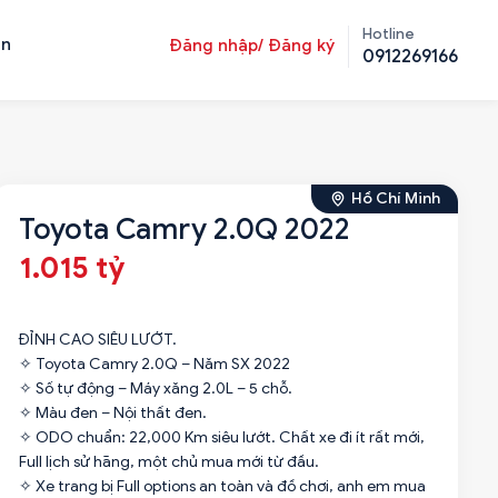
Hotline
ản
Đăng nhập/ Đăng ký
0912269166
Hồ Chí Minh
Toyota Camry 2.0Q 2022
1.015 tỷ
ĐỈNH CAO SIÊU LƯỚT.
✧ Toyota Camry 2.0Q – Năm SX 2022
✧ Số tự động – Máy xăng 2.0L – 5 chỗ.
✧ Màu đen – Nội thất đen.
✧ ODO chuẩn: 22,000 Km siêu lướt. Chất xe đi ít rất mới,
Full lịch sử hãng, một chủ mua mới từ đầu.
✧ Xe trang bị Full options an toàn và đồ chơi, anh em mua