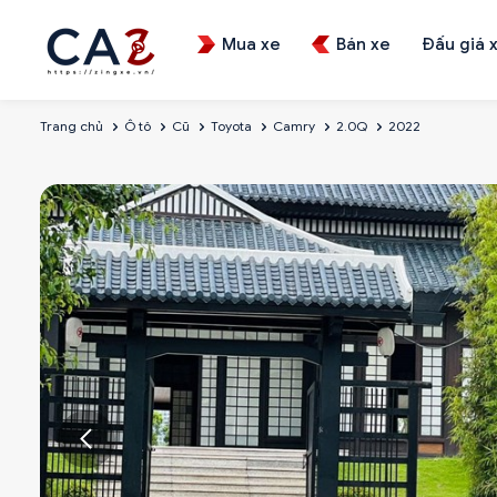
Mua xe
Bán xe
Đấu giá 
Trang chủ
Ô tô
Cũ
Toyota
Camry
2.0Q
2022