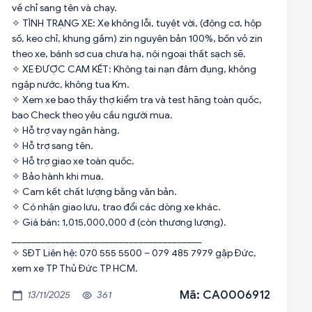
về chỉ sang tên và chạy.
✧ TÌNH TRẠNG XE: Xe không lỗi, tuyệt vời, (động cơ, hộp
số, keo chỉ, khung gầm) zin nguyên bản 100%, bốn vỏ zin
theo xe, bánh sơ cua chưa hạ, nội ngoại thất sạch sẽ.
✧ XE ĐƯỢC CAM KẾT: Không tai nạn đâm đụng, không
ngập nước, không tua Km.
✧ Xem xe bao thầy thợ kiểm tra và test hãng toàn quốc,
bao Check theo yêu cầu người mua.
✧ Hỗ trợ vay ngân hàng.
✧ Hỗ trợ sang tên.
✧ Hỗ trợ giao xe toàn quốc.
✧ Bảo hành khi mua.
✧ Cam kết chất lượng bằng văn bản.
✧ Có nhận giao lưu, trao đổi các dòng xe khác.
✧ Giá bán: 1,015,000,000 đ (còn thương lượng).
_______________________________________
✧ SĐT Liên hệ: 070 555 5500 – 079 485 7979 gặp Đức,
Mã: CA0006912
13/11/2025
361