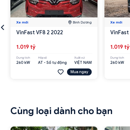
Xe mới
Bình Dương
Xe mới
VinFast VF8 2 2022
VinFast
1.019 tỷ
1.019 tỷ
Dung tích
Hộp số
Xuất xứ
Dung tích
260 kW
AT - Số tự động
VIỆT NAM
260 kW
Mua ngay
Cùng loại dành cho bạn