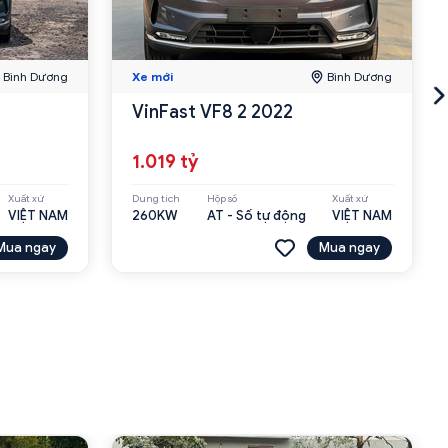
Bình Dương
Xe mới
Bình Dương
VinFast VF8 2 2022
1.019 tỷ
Xuất xứ
Dung tích
Hộp số
Xuất xứ
VIỆT NAM
260KW
AT - Số tự động
VIỆT NAM
Mua ngay
Mua ngay