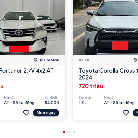
Hồ Chí Minh
Xe cũ
Fortuner 2.7V 4x2 AT
Toyota Corolla Cross 
2024
ệu
720 triệu
Hộp số
Km đã đi
Dung tích
Hộp số
AT - Số tự động
54,000
1.8 L
AT - Số tự động
Mua ngay