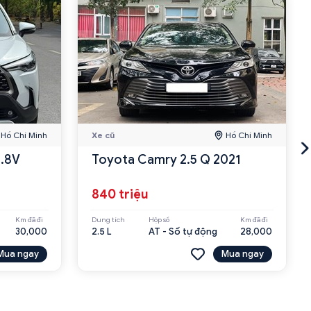
Hồ Chí Minh
Xe cũ
Hồ Chí Minh
1.8V
Toyota Camry 2.5 Q 2021
840 triệu
Km đã đi
Dung tích
Hộp số
Km đã đi
30,000
2.5 L
AT - Số tự động
28,000
Mua ngay
Mua ngay