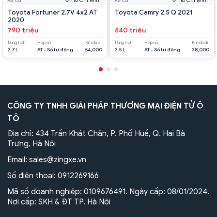
Toyota Fortuner 2.7V 4x2 AT
Toyota Camry 2.5 Q 2021
2020
790 triệu
840 triệu
Dung tích
Hộp số
Km đã đi
Dung tích
Hộp số
Km đã đi
2.7 L
AT - Số tự động
54,000
2.5 L
AT - Số tự động
28,000
CÔNG TY TNHH GIẢI PHÁP THƯƠNG MẠI ĐIỆN TỬ Ô
TÔ
Địa chỉ: 434 Trần Khát Chân, P. Phố Huế, Q. Hai Bà
Trưng, Hà Nội
Email:
sales@zingxe.vn
Số điện thoại:
0912269166
Mã số doanh nghiệp: 0109676491. Ngày cấp: 08/01/2024.
Nơi cấp: SKH & ĐT TP. Hà Nội