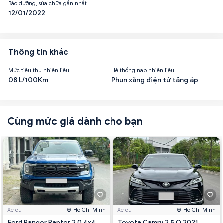
Bảo dưỡng, sửa chữa gần nhất
12/01/2022
Thông tin khác
Mức tiêu thụ nhiên liệu
Hệ thống nạp nhiên liệu
08 L/100Km
Phun xăng điện tử tăng áp
Cùng mức giá dành cho bạn
Xe cũ
Hồ Chí Minh
Xe cũ
Hồ Chí Minh
Ford Ranger Raptor 2.0 4x4
Toyota Camry 2.5 Q 2021