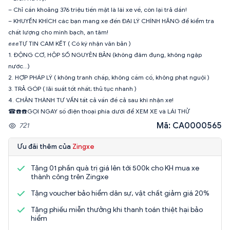
– Chỉ cần khoảng 376 triệu tiền mặt là lái xe về, còn lại trả dần!
– KHUYẾN KHÍCH các bạn mang xe đến ĐẠI LÝ CHÍNH HÃNG để kiểm tra
chất lượng cho minh bạch, an tâm!
✊✊✊TỰ TIN CAM KẾT ( Có ký nhận văn bản )
1. ĐỘNG CƠ, HỘP SỐ NGUYÊN BẢN (không đâm đụng, không ngập
nước…)
2. HỢP PHÁP LÝ ( không tranh chấp, không cầm cố, không phạt nguội )
3. TRẢ GÓP ( lãi suất tốt nhất; thủ tục nhanh )
4. CHÂN THÀNH TƯ VẤN tất cả vấn đề cả sau khi nhận xe!
☎☎️☎️GỌI NGAY số điện thoại phía dưới để XEM XE và LÁI THỬ
Mã: CA0000565
721
Ưu đãi thêm của
Zingxe
Tặng 01 phần quà trị giá lên tới 500k cho KH mua xe
thành công trên Zingxe
Tặng voucher bảo hiểm dân sự, vật chất giảm giá 20%
Tặng phiếu miễn thưởng khi thanh toán thiệt hại bảo
hiểm