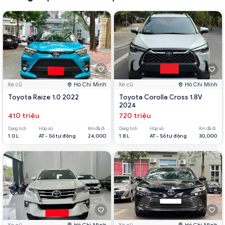
Xe cũ
Hồ Chí Minh
Xe cũ
Hồ Chí Minh
Toyota Raize 1.0 2022
Toyota Corolla Cross 1.8V
2024
410 triệu
720 triệu
Dung tích
Hộp số
Km đã đi
Dung tích
Hộp số
Km đã đi
1.0 L
AT - Số tự động
24,000
1.8 L
AT - Số tự động
30,000
Xe cũ
Hồ Chí Minh
Xe cũ
Hồ Chí Minh