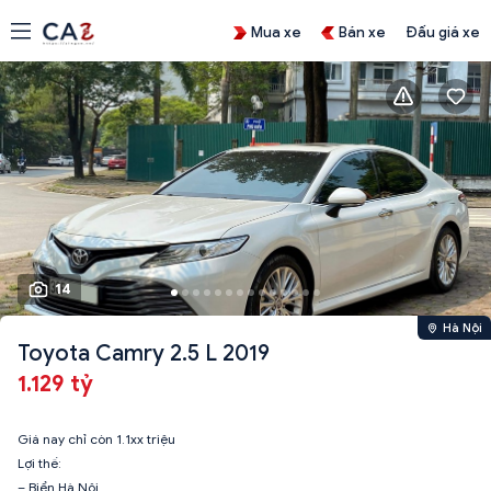
Mua xe
Bán xe
Đấu giá xe
14
Hà Nội
Toyota Camry 2.5 L 2019
1.129 tỷ
Giá nay chỉ còn 1.1xx triệu
Lợi thế:
– Biển Hà Nội