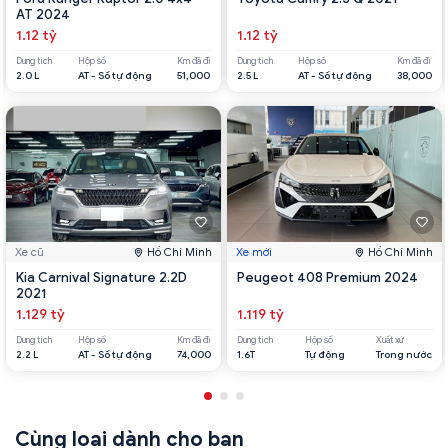
AT 2024
1.12 tỷ
1.12 tỷ
Dung tích
Hộp số
Km đã đi
Dung tích
Hộp số
Km đã đi
2.0 L
AT - Số tự động
51,000
2.5 L
AT - Số tự động
38,000
Xe cũ
Hồ Chí Minh
Xe mới
Hồ Chí Minh
Kia Carnival Signature 2.2D
Peugeot 408 Premium 2024
2021
1.129 tỷ
1.119 tỷ
Dung tích
Hộp số
Km đã đi
Dung tích
Hộp số
Xuất xứ
2.2 L
AT - Số tự động
74,000
1.6T
Tự động
Trong nước
Cùng loại dành cho bạn