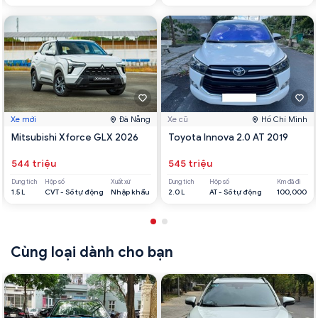
Xe mới
Đà Nẵng
Xe cũ
Hồ Chí Minh
Mitsubishi Xforce GLX 2026
Toyota Innova 2.0 AT 2019
544 triệu
545 triệu
Dung tích
Hộp số
Xuất xứ
Dung tích
Hộp số
Km đã đi
1.5 L
CVT - Số tự động
Nhập khẩu
2.0 L
AT - Số tự động
100,000
Cùng loại dành cho bạn