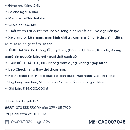
✧ Động cơ: Xăng 2.5L
✧ Số chỗ ngồi: 5 chỗ
✧ Màu đen – Nội thất đen
✧ ODO: 88,000 Km
✧ Chất xe chủ đi kỹ rất mới, bảo dưỡng định kỳ rất đều, xe đẹp liền lạc.
✧ Xe trang bị: Lên mâm, màn hình giải trí, camera lùi, ghế da chỉnh điện,
phim cách nhiệt, thảm lót sàn …
✧ TÌNH TRẠNG: Xe không lỗi, tuyệt vời, (Động cơ, Hộp số, Keo chỉ, Khung
gầm) zin nguyên bản, nội ngoại thất sạch sẽ.
✧ CAM KẾT CHẤT LƯỢNG: Không đâm đụng, không ngập nước.
✧ Bao Check hãng thầy thợ thoải mái.
✧ Hỗ trợ sang tên, Hỗ trợ giao xe toàn quốc, Bảo hành, Cam kết chất
lượng bằng văn bản, Nhận giao lưu trao đổi các dòng xe khác.
✧ Giá bán: 545,000,000 đ
_________________________
🙋‍♂️Liên hệ: Huỳnh Đức
☎️SĐT: 070 555 5500 Hoặc 079 485 7979
Mã: CA0007048
06/03/2026
326