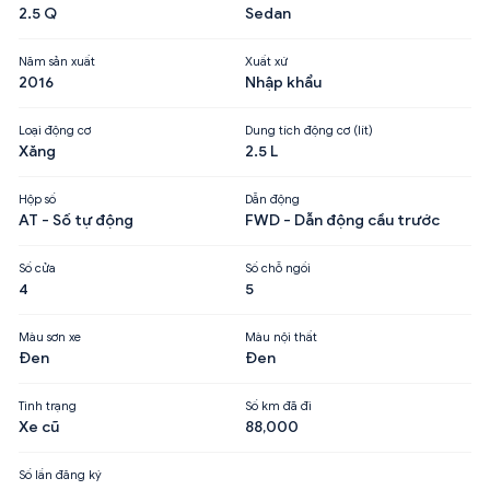
2.5 Q
Sedan
Năm sản xuất
Xuất xứ
2016
Nhập khẩu
Loại động cơ
Dung tích động cơ (lít)
Xăng
2.5 L
Hộp số
Dẫn động
AT - Số tự động
FWD - Dẫn động cầu trước
Số cửa
Số chỗ ngồi
4
5
Màu sơn xe
Màu nội thất
Đen
Đen
Tình trạng
Số km đã đi
Xe cũ
88,000
Số lần đăng ký