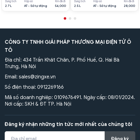
Dung tích
Hộp số
Km đã đi
Dung tích
Hộp số
Km đã đi
2.7 L
AT - Số tự động
54,000
2.5 L
AT - Số tự động
28,000
CÔNG TY TNHH GIẢI PHÁP THƯƠNG MẠI ĐIỆN TỬ Ô
TÔ
Địa chỉ: 434 Trần Khát Chân, P. Phố Huế, Q. Hai Bà
Trưng, Hà Nội
Email:
sales@zingxe.vn
Số điện thoại:
0912269166
Mã số doanh nghiệp: 0109676491. Ngày cấp: 08/01/2024.
Nơi cấp: SKH & ĐT TP. Hà Nội
Đăng ký nhận những tin tức mới nhất của chúng tôi
Đăng ký