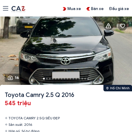
Mua xe
Bán xe
Đấu giá xe
16
Hồ Chí Minh
Toyota Camry 2.5 Q 2016
545 triệu
✧ TOYOTA CAMRY 2.5Q SIÊU ĐẸP
✧ Sản xuất: 2016
✧ Hộp số: Số tự động