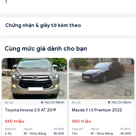
1
Chứng nhận & giấy tờ kèm theo
Cùng mức giá dành cho bạn
Xe cũ
Hồ Chí Minh
Xe cũ
Hồ Chí Minh
Toyota Innova 2.0 AT 2019
Mazda 3 1.5 Premium 2022
550 triệu
550 triệu
Dung tích
Hộp số
Km đã đi
Dung tích
Hộp số
Km đã đi
2.0 L
AT - Số tự động
55,000
1.5 L
AT - Số tự động
30,000