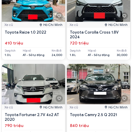
Xe cũ
Hồ Chí Minh
Xe cũ
Hồ Chí Minh
Toyota Raize 1.0 2022
Toyota Corolla Cross 1.8V
2024
410 triệu
720 triệu
Dung tích
Hộp số
Km đã đi
Dung tích
Hộp số
Km đã đi
1.0 L
AT - Số tự động
24,000
1.8 L
AT - Số tự động
30,000
Xe cũ
Hồ Chí Minh
Xe cũ
Hồ Chí Minh
Toyota Fortuner 2.7V 4x2 AT
Toyota Camry 2.5 Q 2021
2020
790 triệu
840 triệu