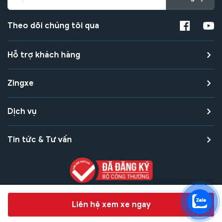
Theo dõi chúng tôi qua
Hỗ trợ khách hàng
Zingxe
Dịch vụ
Tin tức & Tư vấn
Copyright © 2021 Zingxe. All rights reserved
Chat hỗ trợ
Liên hệ xem xe ngay
Bảo mật thanh toán
Bảo mật quyền riêng tư
Điều khoản sử dụng
Bản quyền tác giả