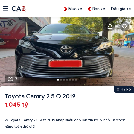
Mua xe
Bán xe
Đấu giá xe
7
Hà Nội
Toyota Camry 2.5 Q 2019
1.045 tỷ
📣 Toyata Camry 2.5Q sx 2019 nhập khẩu odo 1v8 zin ko lỗi nhỏ. Bao test
hãng toàn thế giới