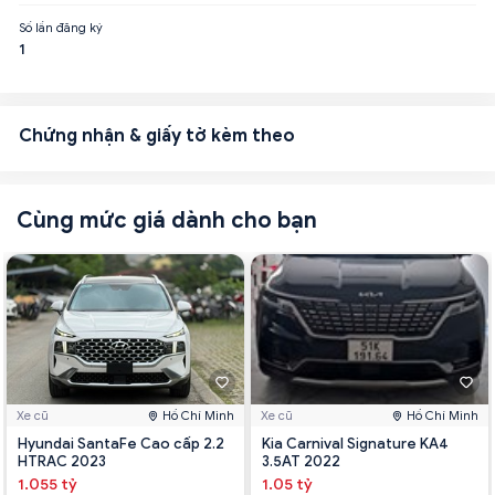
Số lần đăng ký
1
Chứng nhận & giấy tờ kèm theo
Cùng mức giá dành cho bạn
Xe cũ
Hồ Chí Minh
Xe cũ
Hồ Chí Minh
Hyundai SantaFe Cao cấp 2.2
Kia Carnival Signature KA4
HTRAC 2023
3.5AT 2022
1.055 tỷ
1.05 tỷ