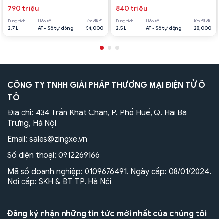
790 triệu
840 triệu
Dung tích
Hộp số
Km đã đi
Dung tích
Hộp số
Km đã đi
2.7 L
AT - Số tự động
54,000
2.5 L
AT - Số tự động
28,000
CÔNG TY TNHH GIẢI PHÁP THƯƠNG MẠI ĐIỆN TỬ Ô
TÔ
Địa chỉ: 434 Trần Khát Chân, P. Phố Huế, Q. Hai Bà
Trưng, Hà Nội
Email:
sales@zingxe.vn
Số điện thoại:
0912269166
Mã số doanh nghiệp: 0109676491. Ngày cấp: 08/01/2024.
Nơi cấp: SKH & ĐT TP. Hà Nội
Đăng ký nhận những tin tức mới nhất của chúng tôi