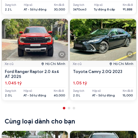
Dung tích
Hộp số
Km đã đi
Dung tích
Hộp số
Km đã đi
2.2 L
AT - Số tự động
30,000
3470cm3
Tự động 8 cấp
91,888
Xe cũ
Hồ Chí Minh
Xe cũ
Hồ Chí Minh
Ford Ranger Raptor 2.0 4x4
Toyota Camry 2.0Q 2023
AT 2025
1.045 tỷ
1.05 tỷ
Dung tích
Hộp số
Km đã đi
Dung tích
Hộp số
Km đã đi
2.0 L
AT - Số tự động
40,000
2.0 L
AT - Số tự động
15,000
Cùng loại dành cho bạn