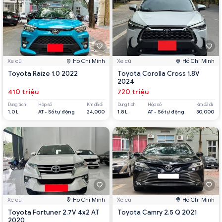
Xe cũ
Hồ Chí Minh
Xe cũ
Hồ Chí Minh
Toyota Raize 1.0 2022
Toyota Corolla Cross 1.8V
2024
410 triệu
720 triệu
Dung tích
Hộp số
Km đã đi
Dung tích
Hộp số
Km đã đi
1.0 L
AT - Số tự động
24,000
1.8 L
AT - Số tự động
30,000
Xe cũ
Hồ Chí Minh
Xe cũ
Hồ Chí Minh
Toyota Fortuner 2.7V 4x2 AT
Toyota Camry 2.5 Q 2021
2020