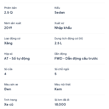
Phiên bản
Kiểu
2.5 Q
Sedan
Năm sản xuất
Xuất xứ
2019
Nhập khẩu
Loại động cơ
Dung tích động cơ (lít)
Xăng
2.5 L
Hộp số
Dẫn động
AT - Số tự động
FWD - Dẫn động cầu trước
Số cửa
Số chỗ ngồi
4
5
Màu sơn xe
Màu nội thất
Đen
Kem
Tình trạng
Số km đã đi
Xe cũ
18,000