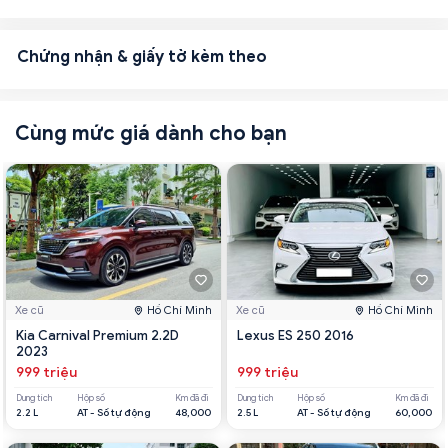
Chứng nhận & giấy tờ kèm theo
Cùng mức giá dành cho bạn
Xe cũ
Hồ Chí Minh
Xe cũ
Hồ Chí Minh
Kia Carnival Premium 2.2D
Lexus ES 250 2016
2023
999 triệu
999 triệu
Dung tích
Hộp số
Km đã đi
Dung tích
Hộp số
Km đã đi
2.2 L
AT - Số tự động
48,000
2.5 L
AT - Số tự động
60,000