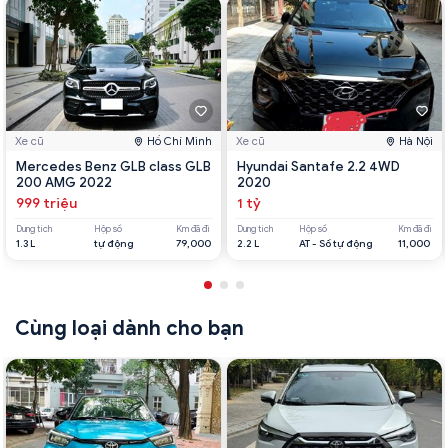
Xe cũ
Hồ Chí Minh
Xe cũ
Hà Nội
Mercedes Benz GLB class GLB
Hyundai Santafe 2.2 4WD
200 AMG 2022
2020
999 triệu
1 tỷ
Dung tích
Hộp số
Km đã đi
Dung tích
Hộp số
Km đã đi
1.3 L
tự động
79,000
2.2 L
AT - Số tự động
11,000
Cùng loại dành cho bạn