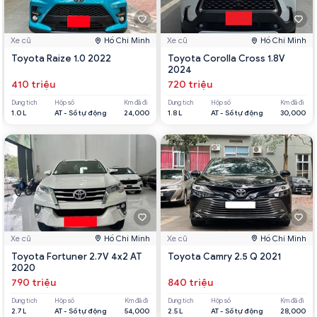
Xe cũ
Hồ Chí Minh
Xe cũ
Hồ Chí Minh
Toyota Raize 1.0 2022
Toyota Corolla Cross 1.8V
2024
410 triệu
720 triệu
Dung tích
Hộp số
Km đã đi
Dung tích
Hộp số
Km đã đi
1.0 L
AT - Số tự động
24,000
1.8 L
AT - Số tự động
30,000
Xe cũ
Hồ Chí Minh
Xe cũ
Hồ Chí Minh
Toyota Fortuner 2.7V 4x2 AT
Toyota Camry 2.5 Q 2021
2020
790 triệu
840 triệu
Dung tích
Hộp số
Km đã đi
Dung tích
Hộp số
Km đã đi
2.7 L
AT - Số tự động
54,000
2.5 L
AT - Số tự động
28,000