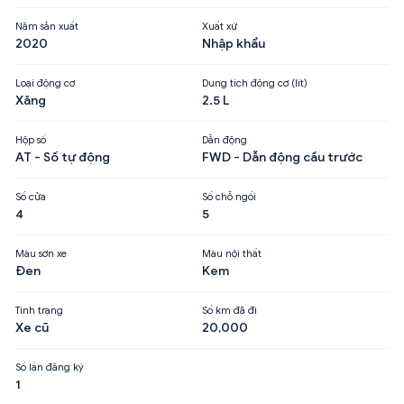
Năm sản xuất
Xuất xứ
2020
Nhập khẩu
Loại động cơ
Dung tích động cơ (lít)
Xăng
2.5 L
Hộp số
Dẫn động
AT - Số tự động
FWD - Dẫn động cầu trước
Số cửa
Số chỗ ngồi
4
5
Màu sơn xe
Màu nội thất
Đen
Kem
Tình trạng
Số km đã đi
Xe cũ
20,000
Số lần đăng ký
1