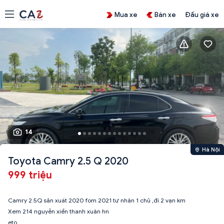
Mua xe
Bán xe
Đấu giá xe
14
Hà Nội
Toyota Camry 2.5 Q 2020
999 triệu
Camry 2.5Q sản xuất 2020 fom 2021 tư nhân 1 chủ ,đi 2 vạn km
Xem 214 nguyễn xiển thanh xuân hn
eto