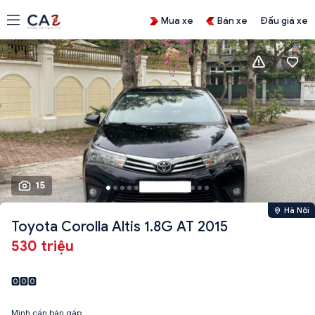
Mua xe
Bán xe
Đấu giá xe
15
Hà Nội
Toyota Corolla Altis 1.8G AT 2015
530 triệu
🅾️🅾️🅾️
Mình cần bán gấp