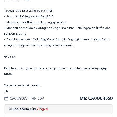
Toyota Altis 1.8G 2015 cực kì mới!
- Sản xuất & đăng ký lần đầu 2015.
- Màu Đen - nội thất màu kem nguyên bản!
- Một chủ từ mới đã sử dụng hơn 7 vạn km zinnn - Nội ngoại thất vẫn còn
rất Đẹp & cứng.
- Cam kết xe tuyệt đối không đâm đụng, không ngập nước, không đại tu
động cơ - hộp số. Bao Test hãng trên toàn quốc.
Giá 5xx
Biếu luôn 10 triệu nếu đến xem xe phát hiện xe tôi tai nạn bổ máy ngập
nước.
Xe bao check toàn quốc.
TN
Mã: CA0004860
12/04/2023
654
Ưu đãi thêm của
Zingxe