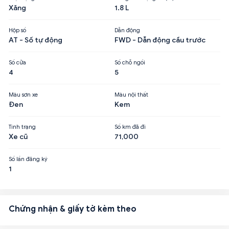
Xăng
1.8 L
Hộp số
Dẫn động
AT - Số tự động
FWD - Dẫn động cầu trước
Số cửa
Số chỗ ngồi
4
5
Màu sơn xe
Màu nội thất
Đen
Kem
Tình trạng
Số km đã đi
Xe cũ
71,000
Số lần đăng ký
1
Chứng nhận & giấy tờ kèm theo