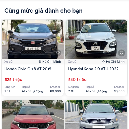
Cùng mức giá dành cho bạn
Xe cũ
Hồ Chí Minh
Xe cũ
Hồ Chí Minh
Honda Civic G 1.8 AT 2019
Hyundai Kona 2.0 ATH 2022
525 triệu
530 triệu
Dung tích
Hộp số
Km đã đi
Dung tích
Hộp số
Km đã đi
1.8 L
AT - Số tự động
80,000
2.0 L
AT - Số tự động
30,000