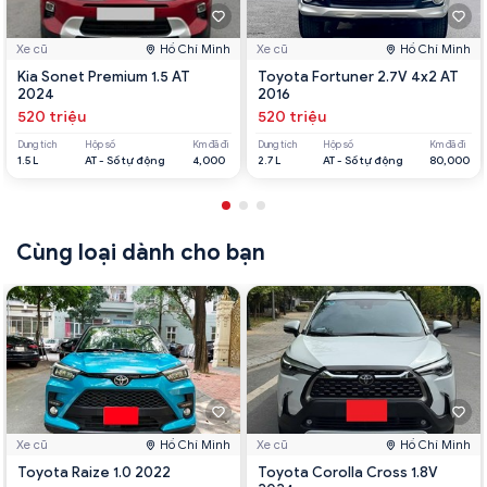
Xe cũ
Hồ Chí Minh
Xe cũ
Hồ Chí Minh
Kia Sonet Premium 1.5 AT
Toyota Fortuner 2.7V 4x2 AT
2024
2016
520 triệu
520 triệu
Dung tích
Hộp số
Km đã đi
Dung tích
Hộp số
Km đã đi
1.5 L
AT - Số tự động
4,000
2.7 L
AT - Số tự động
80,000
Cùng loại dành cho bạn
Xe cũ
Hồ Chí Minh
Xe cũ
Hồ Chí Minh
Toyota Raize 1.0 2022
Toyota Corolla Cross 1.8V