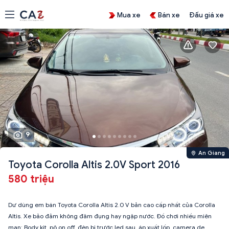
Mua xe
Bán xe
Đấu giá xe
9
An Giang
Toyota Corolla Altis 2.0V Sport 2016
580 triệu
Dư dùng em bán Toyota Corolla Altis 2.0 V bản cao cấp nhất của Corolla
Altis. Xe bảo đảm không đâm đụng hay ngập nước. Đồ chơi nhiều miên
man: Body kit, pô on off, đèn bi trước led sau, áp xuất lốp, camera de