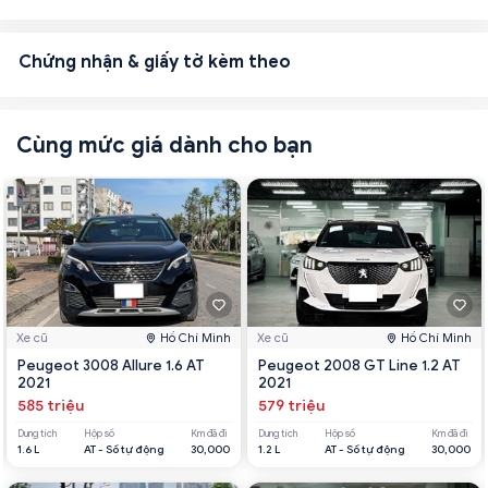
Chứng nhận & giấy tờ kèm theo
Cùng mức giá dành cho bạn
Xe cũ
Hồ Chí Minh
Xe cũ
Hồ Chí Minh
Peugeot 3008 Allure 1.6 AT
Peugeot 2008 GT Line 1.2 AT
2021
2021
585 triệu
579 triệu
Dung tích
Hộp số
Km đã đi
Dung tích
Hộp số
Km đã đi
1.6 L
AT - Số tự động
30,000
1.2 L
AT - Số tự động
30,000