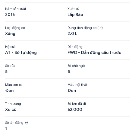
Năm sản xuất
Xuất xứ
2016
Lắp Ráp
Loại động cơ
Dung tích động cơ (lít)
Xăng
2.0 L
Hộp số
Dẫn động
AT - Số tự động
FWD - Dẫn động cầu trước
Số cửa
Số chỗ ngồi
5
5
Màu sơn xe
Màu nội thất
Đen
Đen
Tình trạng
Số km đã đi
Xe cũ
62,000
Số lần đăng ký
1