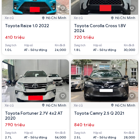
Xe cũ
Hồ Chí Minh
Xe cũ
Hồ Chí Minh
Toyota Raize 1.0 2022
Toyota Corolla Cross 1.8V
2024
410 triệu
720 triệu
Dung tích
Hộp số
Km đã đi
Dung tích
Hộp số
Km đã đi
1.0 L
AT - Số tự động
24,000
1.8 L
AT - Số tự động
30,000
Xe cũ
Hồ Chí Minh
Xe cũ
Hồ Chí Minh
Toyota Fortuner 2.7V 4x2 AT
Toyota Camry 2.5 Q 2021
2020
790 triệu
840 triệu
Dung tích
Hộp số
Km đã đi
Dung tích
Hộp số
Km đã đi
2.7 L
AT - Số tự động
54,000
2.5 L
AT - Số tự động
28,000