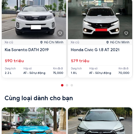
Xe cũ
Hồ Chí Minh
Xe cũ
Hồ Chí Minh
Kia Sorento DATH 2019
Honda Civic G 1.8 AT 2021
590 triệu
579 triệu
Dung tích
Hộp số
Km đã đi
Dung tích
Hộp số
Km đã đi
2.2 L
AT - Số tự động
75,000
1.8 L
AT - Số tự động
70,000
Cùng loại dành cho bạn