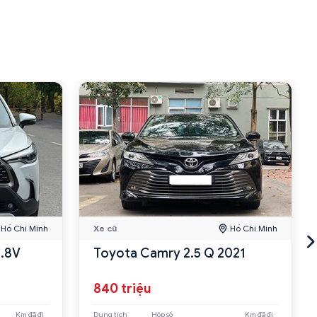
Hồ Chí Minh
Xe cũ
Hồ Chí Minh
1.8V
Toyota Camry 2.5 Q 2021
840 triệu
Km đã đi
Dung tích
Hộp số
Km đã đi