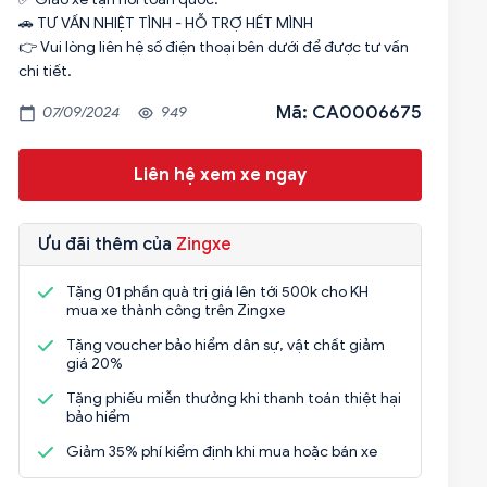
🚗 TƯ VẤN NHIỆT TÌNH - HỖ TRỢ HẾT MÌNH
👉 Vui lòng liên hệ số điện thoại bên dưới để được tư vấn
chi tiết.
Mã: CA0006675
07/09/2024
949
Liên hệ xem xe ngay
Ưu đãi thêm của
Zingxe
Tặng 01 phần quà trị giá lên tới 500k cho KH
mua xe thành công trên Zingxe
Tặng voucher bảo hiểm dân sự, vật chất giảm
giá 20%
Tặng phiếu miễn thưởng khi thanh toán thiệt hại
bảo hiểm
Giảm 35% phí kiểm định khi mua hoặc bán xe