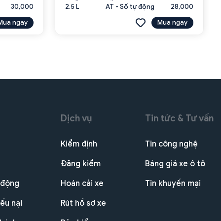
30,000
2.5 L
AT - Số tự động
28,000
Mua ngay
Mua ngay
Dịch vụ
Tin tức & Tư vấn
Kiểm định
Tin công nghệ
Đăng kiểm
Bảng giá xe ô tô
 động
Hoán cải xe
Tin khuyến mại
ếu nại
Rút hồ sơ xe