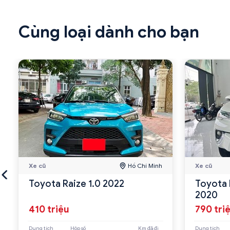
Cùng loại dành cho bạn
Xe cũ
Hồ Chí Minh
Xe cũ
Toyota Raize 1.0 2022
Toyota 
2020
410 triệu
790 tri
Dung tích
Hộp số
Km đã đi
Dung tích