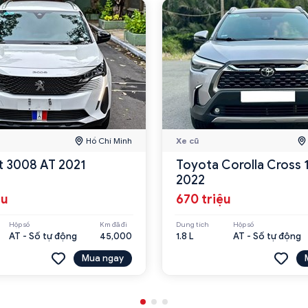
Hồ Chí Minh
Xe cũ
 3008 AT 2021
Toyota Corolla Cross 
2022
ệu
670 triệu
Hộp số
Km đã đi
Dung tích
Hộp số
AT - Số tự động
45,000
1.8 L
AT - Số tự động
Mua ngay