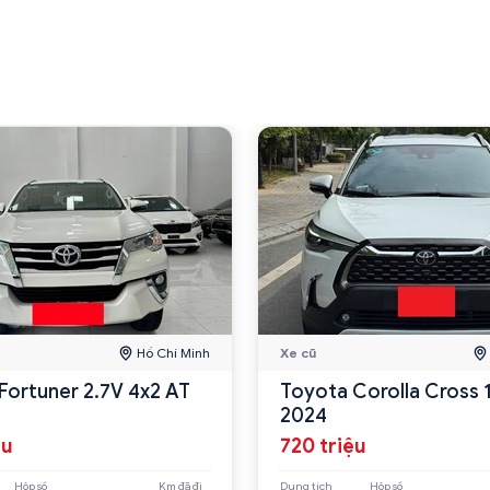
Hồ Chí Minh
Xe cũ
Fortuner 2.7V 4x2 AT
Toyota Corolla Cross 
2024
ệu
720 triệu
Hộp số
Km đã đi
Dung tích
Hộp số