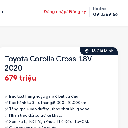
Hotline
ản
Đăng nhập/ Đăng ký
0912269166
Hồ Chí Minh
Toyota Corolla Cross 1.8V
2020
679 triệu
✅ Bao test hãng hoặc gara ở bất cứ đâu
✅ Bảo hành từ 3 - 6 tháng/5.000 - 10.000km
✅ Tặng spa + bảo dưỡng, thay nhớt khi giao xe.
✅ Nhận trao đổi bù trừ xe khác.
✅ Xem xe tại KĐT Vạn Phúc, Thủ Đức, TpHCM.
✅ Giao xe tận nơi toàn quốc.