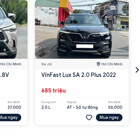
Hồ Chí Minh
Xe cũ
Hồ Chí Minh
1.8V
VinFast Lux SA 2.0 Plus 2022
685 triệu
Km đã đi
Dung tích
Hộp số
Km đã đi
37,000
2.0 L
AT - Số tự động
55,000
Mua ngay
Mua ngay