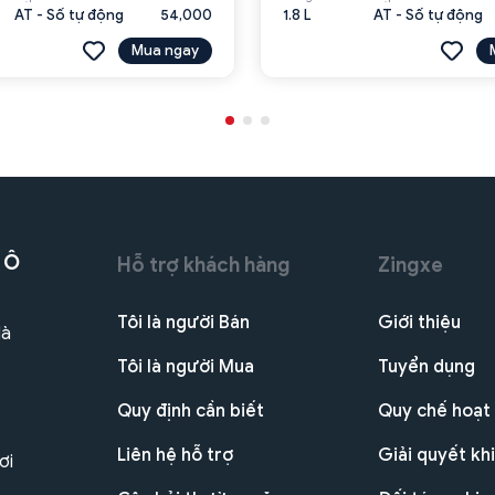
AT - Số tự động
54,000
1.8 L
AT - Số tự động
Mua ngay
 Ô
Hỗ trợ khách hàng
Zingxe
Tôi là người Bán
Giới thiệu
Hà
Tôi là người Mua
Tuyển dụng
Quy định cần biết
Quy chế hoạt
Liên hệ hỗ trợ
Giải quyết khi
ơi