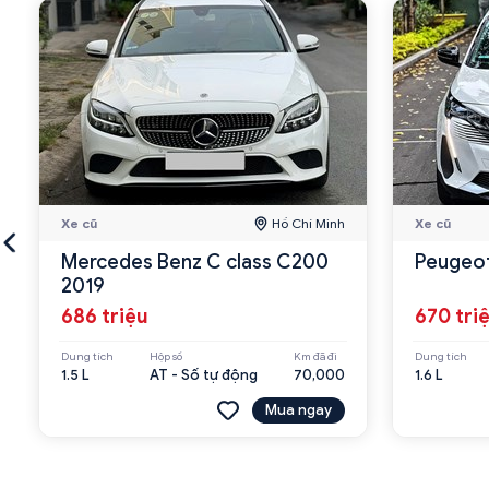
Xe cũ
Hồ Chí Minh
Xe cũ
Mercedes Benz C class C200
Peugeot
2019
686 triệu
670 tri
Dung tích
Hộp số
Km đã đi
Dung tích
1.5 L
AT - Số tự động
70,000
1.6 L
Mua ngay