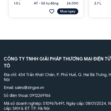
1.0 L
AT - Số tự động
24,000
2.7 L
Mua ngay
CÔNG TY TNHH GIẢI PHÁP THƯƠNG MẠI ĐIỆN TỬ
TÔ
Địa chỉ: 434 Trần Khát Chân, P. Phố Huế, Q. Hai Bà Trưng, 
Nội
Email:
sales@zingxe.vn
Số điện thoại:
0912269166
Mã số doanh nghiệp: 0109676491. Ngày cấp: 08/01/2024. N
cấp: SKH & ĐT TP. Hà Nội