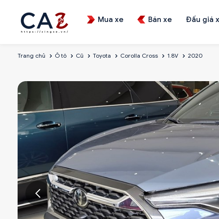
Mua xe
Bán xe
Đấu giá 
Trang chủ
Ô tô
Cũ
Toyota
Corolla Cross
1.8V
2020