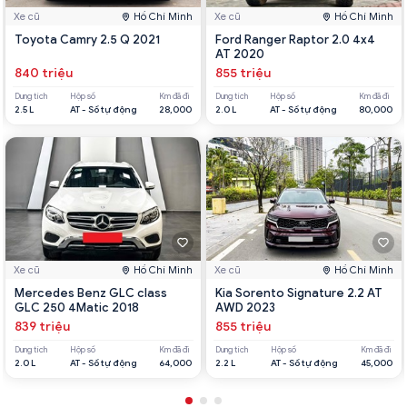
Xe cũ
Hồ Chí Minh
Xe cũ
Hồ Chí Minh
Toyota Camry 2.5 Q 2021
Ford Ranger Raptor 2.0 4x4
AT 2020
840 triệu
855 triệu
Dung tích
Hộp số
Km đã đi
Dung tích
Hộp số
Km đã đi
2.5 L
AT - Số tự động
28,000
2.0 L
AT - Số tự động
80,000
Xe cũ
Hồ Chí Minh
Xe cũ
Hồ Chí Minh
Mercedes Benz GLC class
Kia Sorento Signature 2.2 AT
GLC 250 4Matic 2018
AWD 2023
839 triệu
855 triệu
Dung tích
Hộp số
Km đã đi
Dung tích
Hộp số
Km đã đi
2.0 L
AT - Số tự động
64,000
2.2 L
AT - Số tự động
45,000