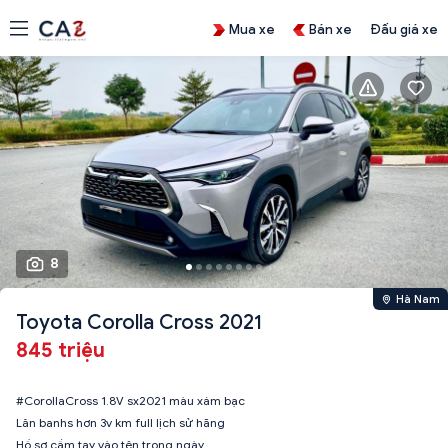
Mua xe
Bán xe
Đấu giá xe
8
Hà Nam
Toyota Corolla Cross 2021
845 triệu
#CorollaCross 1.8V sx2021 màu xám bạc
Lăn banhs hơn 3v km full lịch sử hãng
Hồ sơ cầm tay vào tên trong ngày