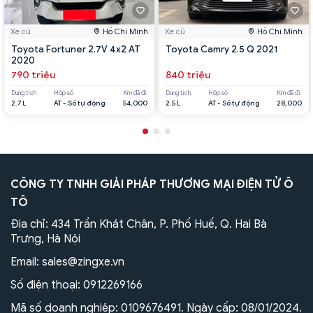
Xe cũ
Hồ Chí Minh
Xe cũ
Hồ Chí Minh
Toyota Fortuner 2.7V 4x2 AT
Toyota Camry 2.5 Q 2021
2020
790 triệu
840 triệu
Dung tích
Hộp số
Km đã đi
Dung tích
Hộp số
Km đã đi
2.7 L
AT - Số tự động
54,000
2.5 L
AT - Số tự động
28,000
CÔNG TY TNHH GIẢI PHÁP THƯƠNG MẠI ĐIỆN TỬ Ô
TÔ
Địa chỉ: 434 Trần Khát Chân, P. Phố Huế, Q. Hai Bà
Trưng, Hà Nội
Email:
sales@zingxe.vn
Số điện thoại:
0912269166
Mã số doanh nghiệp: 0109676491. Ngày cấp: 08/01/2024.