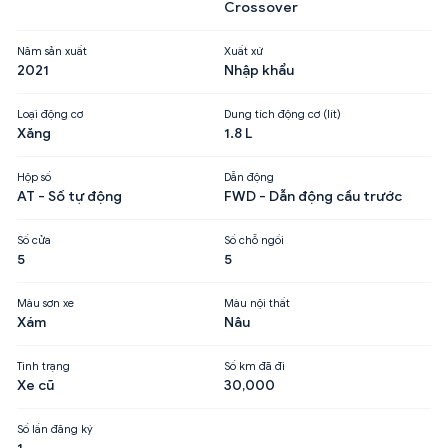
Crossover
Năm sản xuất
Xuất xứ
2021
Nhập khẩu
Loại động cơ
Dung tích động cơ (lít)
Xăng
1.8 L
Hộp số
Dẫn động
AT - Số tự động
FWD - Dẫn động cầu trước
Số cửa
Số chỗ ngồi
5
5
Màu sơn xe
Màu nội thất
Xám
Nâu
Tình trạng
Số km đã đi
Xe cũ
30,000
Số lần đăng ký