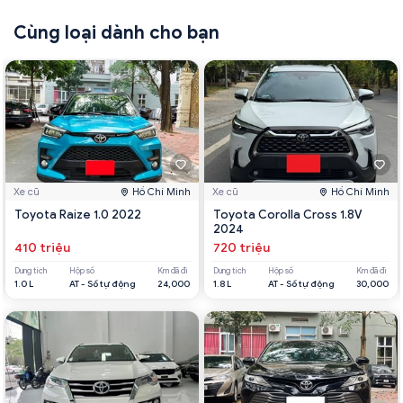
Cùng loại dành cho bạn
Xe cũ
Hồ Chí Minh
Xe cũ
Hồ Chí Minh
Toyota Raize 1.0 2022
Toyota Corolla Cross 1.8V
2024
410 triệu
720 triệu
Dung tích
Hộp số
Km đã đi
Dung tích
Hộp số
Km đã đi
1.0 L
AT - Số tự động
24,000
1.8 L
AT - Số tự động
30,000