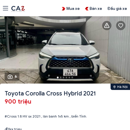
Mua xe
Bán xe
Đấu giá xe
6
Hà Nội
Toyota Corolla Cross Hybrid 2021
900 triệu
#Cross 1.8 HV sx 2021 , lăn bánh 1v5 km , biển Tỉnh.