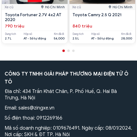
Xe cũ
Hồ Chí Minh
Xe cũ
Hồ Chí Minh
Toyota Fortuner 2.7V 4x2 AT
Toyota Camry 2.5 Q 2021
2020
790 triệu
840 triệu
Dung tích
Hộp số
Km đã đi
Dung tích
Hộp số
Km đã đi
2.7 L
AT - Số tự động
54,000
2.5 L
AT - Số tự động
28,000
CÔNG TY TNHH GIẢI PHÁP THƯƠNG MẠI ĐIỆN TỬ Ô
TÔ
Địa chỉ: 434 Trần Khát Chân, P. Phố Huế, Q. Hai Bà
Trưng, Hà Nội
Email:
sales@zingxe.vn
Số điện thoại:
0912269166
Mã số doanh nghiệp: 0109676491. Ngày cấp: 08/01/2024.
Nơi cấp: SKH & ĐT TP. Hà Nội