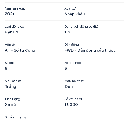
Năm sản xuất
Xuất xứ
2021
Nhập khẩu
Loại động cơ
Dung tích động cơ (lít)
Hybrid
1.8 L
Hộp số
Dẫn động
AT - Số tự động
FWD - Dẫn động cầu trước
Số cửa
Số chỗ ngồi
5
5
Màu sơn xe
Màu nội thất
Trắng
Đen
Tình trạng
Số km đã đi
Xe cũ
15,000
Số lần đăng ký
1