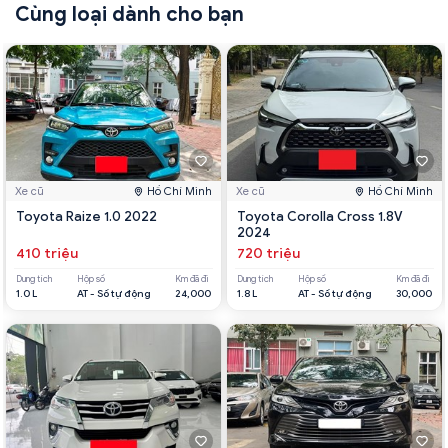
Cùng loại dành cho bạn
Xe cũ
Hồ Chí Minh
Xe cũ
Hồ Chí Minh
Toyota Raize 1.0 2022
Toyota Corolla Cross 1.8V
2024
410 triệu
720 triệu
Dung tích
Hộp số
Km đã đi
Dung tích
Hộp số
Km đã đi
1.0 L
AT - Số tự động
24,000
1.8 L
AT - Số tự động
30,000