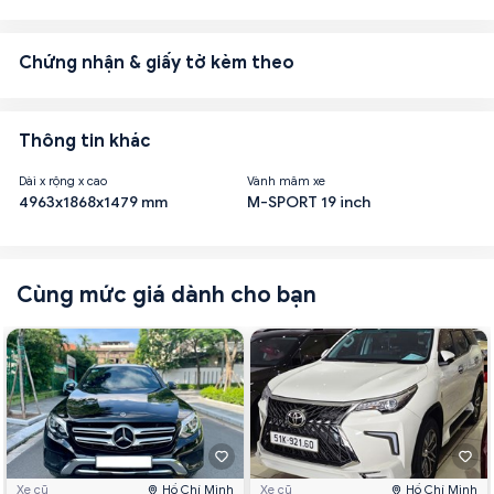
Chứng nhận & giấy tờ kèm theo
Thông tin khác
Dài x rộng x cao
Vành mâm xe
4963x1868x1479 mm
M-SPORT 19 inch
Cùng mức giá dành cho bạn
Xe cũ
Hồ Chí Minh
Xe cũ
Hồ Chí Minh