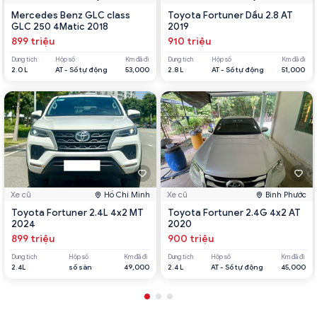
Mercedes Benz GLC class
Toyota Fortuner Dầu 2.8 AT
GLC 250 4Matic 2018
2019
899 triệu
910 triệu
Dung tích
Hộp số
Km đã đi
Dung tích
Hộp số
Km đã đi
2.0 L
AT - Số tự động
53,000
2.8 L
AT - Số tự động
51,000
Xe cũ
Hồ Chí Minh
Xe cũ
Bình Phước
Toyota Fortuner 2.4L 4x2 MT
Toyota Fortuner 2.4G 4x2 AT
2024
2020
899 triệu
900 triệu
Dung tích
Hộp số
Km đã đi
Dung tích
Hộp số
Km đã đi
2.4L
số sàn
49,000
2.4 L
AT - Số tự động
45,000