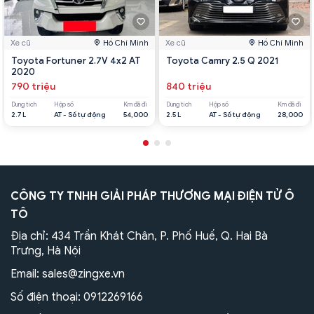
Xe cũ
Hồ Chí Minh
Xe cũ
Hồ Chí Minh
Toyota Fortuner 2.7V 4x2 AT
Toyota Camry 2.5 Q 2021
2020
790 triệu
840 triệu
Dung tích
Hộp số
Km đã đi
Dung tích
Hộp số
Km đã đi
2.7 L
AT - Số tự động
54,000
2.5 L
AT - Số tự động
28,000
CÔNG TY TNHH GIẢI PHÁP THƯƠNG MẠI ĐIỆN TỬ Ô
TÔ
Địa chỉ: 434 Trần Khát Chân, P. Phố Huế, Q. Hai Bà
Trưng, Hà Nội
Email:
sales@zingxe.vn
Số điện thoại:
0912269166