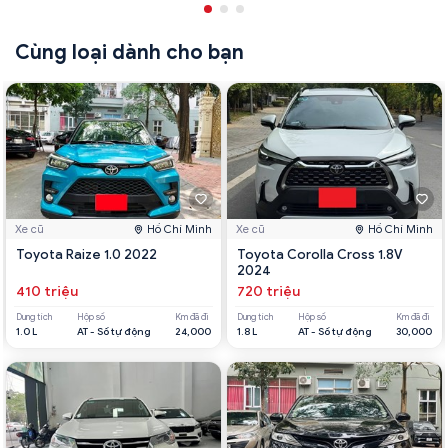
Cùng loại dành cho bạn
Xe cũ
Hồ Chí Minh
Xe cũ
Hồ Chí Minh
Toyota Raize 1.0 2022
Toyota Corolla Cross 1.8V
2024
410 triệu
720 triệu
Dung tích
Hộp số
Km đã đi
Dung tích
Hộp số
Km đã đi
1.0 L
AT - Số tự động
24,000
1.8 L
AT - Số tự động
30,000