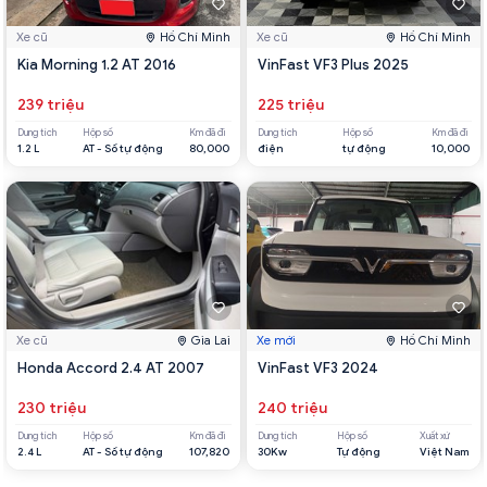
Xe cũ
Hồ Chí Minh
Xe cũ
Hồ Chí Minh
Kia Morning 1.2 AT 2016
VinFast VF3 Plus 2025
239 triệu
225 triệu
Dung tích
Hộp số
Km đã đi
Dung tích
Hộp số
Km đã đi
1.2 L
AT - Số tự động
80,000
điện
tự động
10,000
Xe cũ
Gia Lai
Xe mới
Hồ Chí Minh
Honda Accord 2.4 AT 2007
VinFast VF3 2024
230 triệu
240 triệu
Dung tích
Hộp số
Km đã đi
Dung tích
Hộp số
Xuất xứ
2.4 L
AT - Số tự động
107,820
30Kw
Tự động
Việt Nam