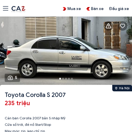
Mua xe
Bán xe
Đấu giá xe
5
Hà Nội
Toyota Corolla S 2007
235 triệu
Cần bán Corolla 2007 bản S nhập Mỹ
Cửa sổ trời, đề nổ Start/Stop
Máy móc zin, keo chỉ zin