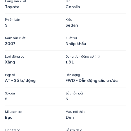
Hãng sản xuất
Tên
Toyota
Corolla
Phiên bản
Kiểu
S
Sedan
Năm sản xuất
Xuất xứ
2007
Nhập khẩu
Loại động cơ
Dung tích động cơ (lít)
Xăng
1.8 L
Hộp số
Dẫn động
AT - Số tự động
FWD - Dẫn động cầu trước
Số cửa
Số chỗ ngồi
5
5
Màu sơn xe
Màu nội thất
Bạc
Đen
Tình trạng
Số km đã đi