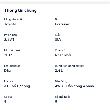
Thông tin chung
Hãng sản xuất
Tên
Toyota
Fortuner
Phiên bản
Kiểu
2.4 AT
SUV
Năm sản xuất
Xuất xứ
2017
Nhập khẩu
Loại động cơ
Dung tích động cơ (lít)
Dầu
2.4 L
Hộp số
Dẫn động
AT - Số tự động
4WD - Dẫn động 4 bánh
Số cửa
Số chỗ ngồi
5
8