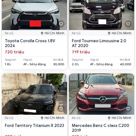
Xe cũ
Hồ Chí Minh
Xe cũ
Hồ Chí Minh
Toyota Corolla Cross 1.8V
Ford Tourneo Limousine 2.0
2024
AT 2020
720 triệu
719 triệu
Dung tích
Hộp số
Km đã đi
Dung tích
Hộp số
Km đã đi
1.8 L
AT - Số tự động
30,000
2.0 L
AT - Số tự động
40,000
Xe cũ
Hồ Chí Minh
Xe cũ
Hồ Chí Minh
Ford Territory Titanium X 2023
Mercedes Benz C class C200
2019