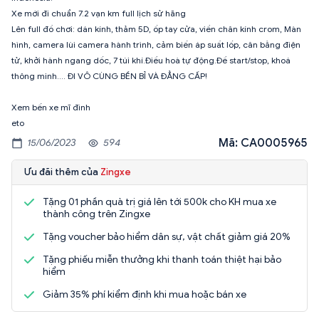
Xe mới đi chuẩn 7.2 vạn km full lịch sử hãng
Lên full đồ chơi: dán kính, thảm 5D, ốp tay cửa, viền chân kính crom, Màn
hình, camera lùi camera hành trình, cảm biến áp suất lốp, cân bằng điện
tử, khởi hành ngang dốc, 7 túi khí.Điều hoà tự động.Đề start/stop, khoá
thông minh…. ĐI VÔ CÙNG BỀN BỈ VÀ ĐẲNG CẤP!
Xem bến xe mĩ đình
eto
Mã: CA0005965
15/06/2023
594
Ưu đãi thêm của
Zingxe
Tặng 01 phần quà trị giá lên tới 500k cho KH mua xe
thành công trên Zingxe
Tặng voucher bảo hiểm dân sự, vật chất giảm giá 20%
Tặng phiếu miễn thưởng khi thanh toán thiệt hại bảo
hiểm
Giảm 35% phí kiểm định khi mua hoặc bán xe