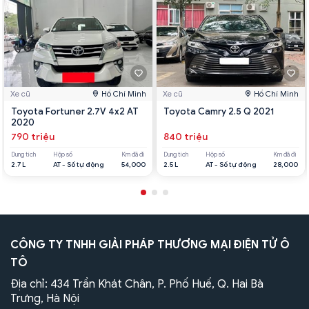
Xe cũ
Hồ Chí Minh
Xe cũ
Hồ Chí Minh
Toyota Fortuner 2.7V 4x2 AT
Toyota Camry 2.5 Q 2021
2020
790 triệu
840 triệu
Dung tích
Hộp số
Km đã đi
Dung tích
Hộp số
Km đã đi
2.7 L
AT - Số tự động
54,000
2.5 L
AT - Số tự động
28,000
CÔNG TY TNHH GIẢI PHÁP THƯƠNG MẠI ĐIỆN TỬ Ô
TÔ
Địa chỉ: 434 Trần Khát Chân, P. Phố Huế, Q. Hai Bà
Trưng, Hà Nội