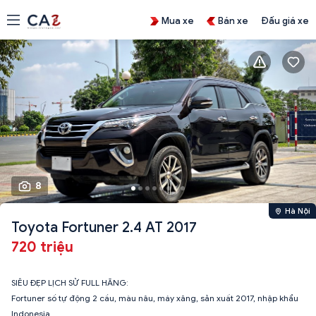
Mua xe
Bán xe
Đấu giá xe
8
Hà Nội
Toyota Fortuner 2.4 AT 2017
720 triệu
SIÊU ĐẸP LỊCH SỬ FULL HÃNG:
Fortuner số tự động 2 cầu, màu nâu, máy xăng, sản xuất 2017, nhập khẩu
Indonesia.