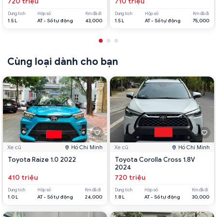
720 triệu
710 triệu
Dung tích
Hộp số
Km đã đi
Dung tích
Hộp số
Km đã đi
1.5 L
AT - Số tự động
43,000
1.5 L
AT - Số tự động
75,000
Cùng loại dành cho bạn
Xe cũ
Hồ Chí Minh
Xe cũ
Hồ Chí Minh
Toyota Raize 1.0 2022
Toyota Corolla Cross 1.8V
2024
410 triệu
720 triệu
Dung tích
Hộp số
Km đã đi
Dung tích
Hộp số
Km đã đi
1.0 L
AT - Số tự động
24,000
1.8 L
AT - Số tự động
30,000