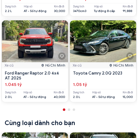
Dung tích
Hộp số
Km đã đi
Dung tích
Hộp số
Km đã đi
2.2 L
AT - Số tự động
30,000
3470cm3
Tự động 8 cấp
91,888
Xe cũ
Hồ Chí Minh
Xe cũ
Hồ Chí Minh
Ford Ranger Raptor 2.0 4x4
Toyota Camry 2.0Q 2023
AT 2025
1.045 tỷ
1.05 tỷ
Dung tích
Hộp số
Km đã đi
Dung tích
Hộp số
Km đã đi
2.0 L
AT - Số tự động
40,000
2.0 L
AT - Số tự động
15,000
Cùng loại dành cho bạn