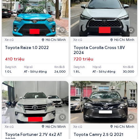
Xe cũ
Hồ Chí Minh
Xe cũ
Hồ Chí Minh
Toyota Raize 1.0 2022
Toyota Corolla Cross 1.8V
2024
410 triệu
720 triệu
Dung tích
Hộp số
Km đã đi
Dung tích
Hộp số
Km đã đi
1.0 L
AT - Số tự động
24,000
1.8 L
AT - Số tự động
30,000
Xe cũ
Hồ Chí Minh
Xe cũ
Hồ Chí Minh
Toyota Fortuner 2.7V 4x2 AT
Toyota Camry 2.5 Q 2021