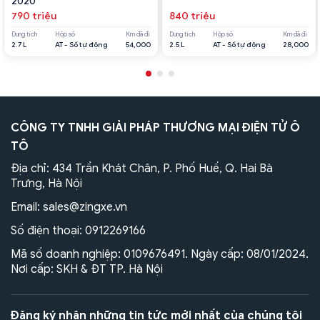
2020
790 triệu
840 triệu
Dung tích
Hộp số
Km đã đi
Dung tích
Hộp số
Km đã đi
2.7 L
AT - Số tự động
54,000
2.5 L
AT - Số tự động
28,000
CÔNG TY TNHH GIẢI PHÁP THƯƠNG MẠI ĐIỆN TỬ Ô
TÔ
Địa chỉ: 434 Trần Khát Chân, P. Phố Huế, Q. Hai Bà
Trưng, Hà Nội
Email:
sales@zingxe.vn
Số điện thoại:
0912269166
Mã số doanh nghiệp: 0109676491. Ngày cấp: 08/01/2024.
Nơi cấp: SKH & ĐT TP. Hà Nội
Đăng ký nhận những tin tức mới nhất của chúng tôi