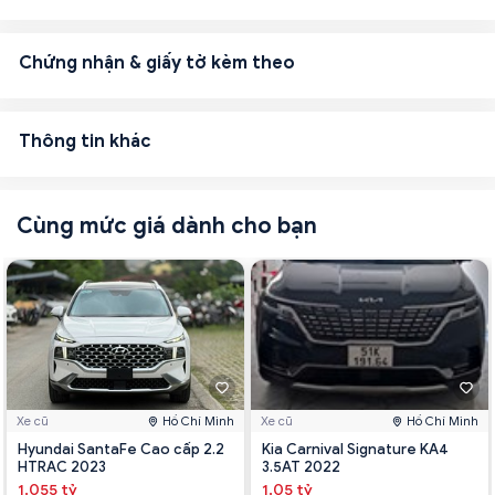
Chứng nhận & giấy tờ kèm theo
Thông tin khác
Cùng mức giá dành cho bạn
Xe cũ
Hồ Chí Minh
Xe cũ
Hồ Chí Minh
Hyundai SantaFe Cao cấp 2.2
Kia Carnival Signature KA4
HTRAC 2023
3.5AT 2022
1.055 tỷ
1.05 tỷ