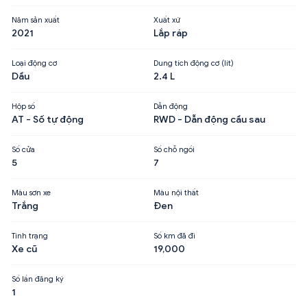
Năm sản xuất
Xuất xứ
2021
Lắp ráp
Loại động cơ
Dung tích động cơ (lít)
Dầu
2.4 L
Hộp số
Dẫn động
AT - Số tự động
RWD - Dẫn động cầu sau
Số cửa
Số chỗ ngồi
5
7
Màu sơn xe
Màu nội thất
Trắng
Đen
Tình trạng
Số km đã đi
Xe cũ
19,000
Số lần đăng ký
1