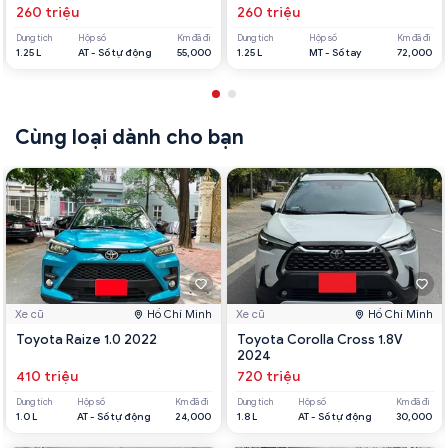
260 triệu
260 triệu
Dung tích
Hộp số
Km đã đi
Dung tích
Hộp số
Km đã đi
1.25 L
AT - Số tự động
55,000
1.25 L
MT - Số tay
72,000
Cùng loại dành cho bạn
Xe cũ
Hồ Chí Minh
Xe cũ
Hồ Chí Minh
Toyota Raize 1.0 2022
Toyota Corolla Cross 1.8V
2024
410 triệu
720 triệu
Dung tích
Hộp số
Km đã đi
Dung tích
Hộp số
Km đã đi
1.0 L
AT - Số tự động
24,000
1.8 L
AT - Số tự động
30,000