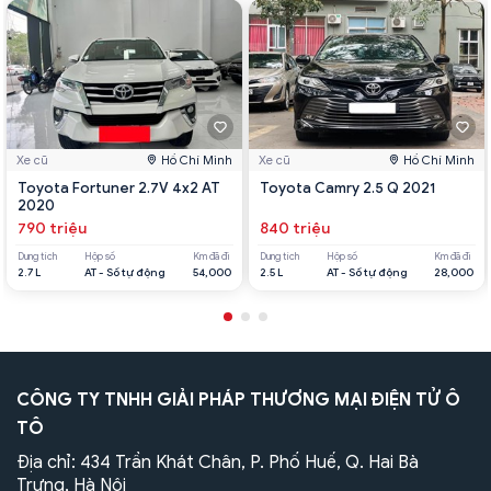
Xe cũ
Hồ Chí Minh
Xe cũ
Hồ Chí Minh
Toyota Fortuner 2.7V 4x2 AT
Toyota Camry 2.5 Q 2021
2020
790 triệu
840 triệu
Dung tích
Hộp số
Km đã đi
Dung tích
Hộp số
Km đã đi
2.7 L
AT - Số tự động
54,000
2.5 L
AT - Số tự động
28,000
CÔNG TY TNHH GIẢI PHÁP THƯƠNG MẠI ĐIỆN TỬ Ô
TÔ
Địa chỉ: 434 Trần Khát Chân, P. Phố Huế, Q. Hai Bà
Trưng, Hà Nội