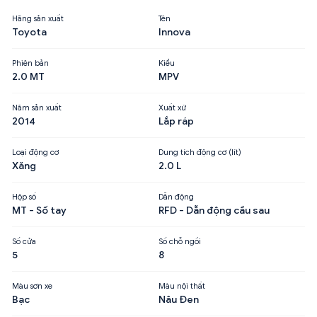
Hãng sản xuất
Tên
Toyota
Innova
Phiên bản
Kiểu
2.0 MT
MPV
Năm sản xuất
Xuất xứ
2014
Lắp ráp
Loại động cơ
Dung tích động cơ (lít)
Xăng
2.0 L
Hộp số
Dẫn động
MT - Số tay
RFD - Dẫn động cầu sau
Số cửa
Số chỗ ngồi
5
8
Màu sơn xe
Màu nội thất
Bạc
Nâu Đen