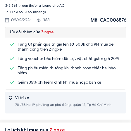
Giá 265 tr còn thương lượng cho AC
Lh: 0981.59.51.59 (Khang)
Mã: CA0006876
09/10/2025
383
Ưu đãi thêm của
Zingxe
Tặng 01 phần quà trị giá lên tới 500k cho KH mua xe
thành công trên Zingxe
Tặng voucher bảo hiểm dân sự, vật chất giảm giá 20%
Tặng phiếu miễn thưởng khi thanh toán thiệt hại bảo
hiểm
Giảm 35% phí kiểm định khi mua hoặc bán xe
Vị trí xe
781/3B Kp.19, phường an phú đông, quận 12, Tp Hồ Chí Minh
Lợi ích khi mua qua
Zingxe