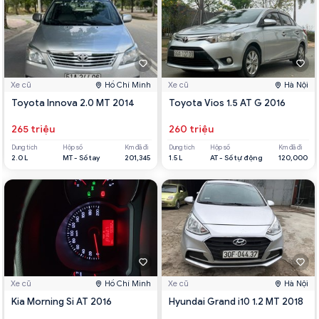
Xe cũ
Hồ Chí Minh
Xe cũ
Hà Nội
Toyota Innova 2.0 MT 2014
Toyota Vios 1.5 AT G 2016
265 triệu
260 triệu
Dung tích
Hộp số
Km đã đi
Dung tích
Hộp số
Km đã đi
2.0 L
MT - Số tay
201,345
1.5 L
AT - Số tự động
120,000
Xe cũ
Hồ Chí Minh
Xe cũ
Hà Nội
Kia Morning Si AT 2016
Hyundai Grand i10 1.2 MT 2018