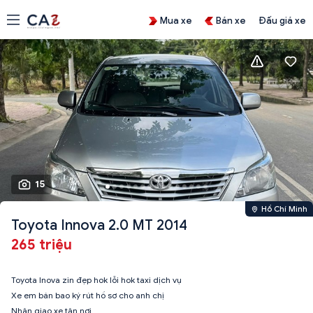
Mua xe
Bán xe
Đấu giá xe
15
Hồ Chí Minh
Toyota Innova 2.0 MT 2014
265 triệu
Toyota Inova zin đẹp hok lỗi hok taxi dịch vụ
Xe em bán bao ký rút hồ sơ cho anh chị
Nhận giao xe tận nơi