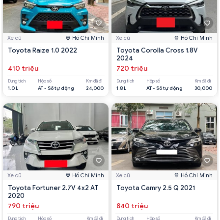
Xe cũ
Hồ Chí Minh
Xe cũ
Hồ Chí Minh
Toyota Raize 1.0 2022
Toyota Corolla Cross 1.8V
2024
410 triệu
720 triệu
Dung tích
Hộp số
Km đã đi
Dung tích
Hộp số
Km đã đi
1.0 L
AT - Số tự động
24,000
1.8 L
AT - Số tự động
30,000
Xe cũ
Hồ Chí Minh
Xe cũ
Hồ Chí Minh
Toyota Fortuner 2.7V 4x2 AT
Toyota Camry 2.5 Q 2021
2020
790 triệu
840 triệu
Dung tích
Hộp số
Km đã đi
Dung tích
Hộp số
Km đã đi