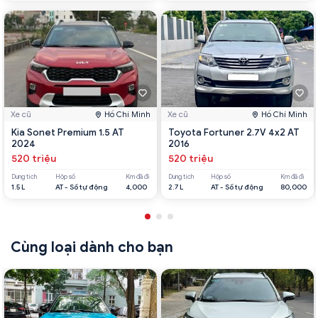
Xe cũ
Hồ Chí Minh
Xe cũ
Hồ Chí Minh
Kia Sonet Premium 1.5 AT
Toyota Fortuner 2.7V 4x2 AT
2024
2016
520 triệu
520 triệu
Dung tích
Hộp số
Km đã đi
Dung tích
Hộp số
Km đã đi
1.5 L
AT - Số tự động
4,000
2.7 L
AT - Số tự động
80,000
Cùng loại dành cho bạn