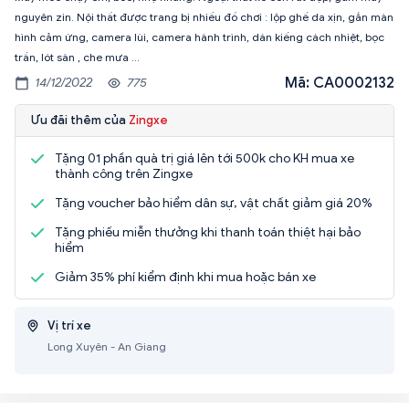
nguyên zin. Nội thất được trang bị nhiều đồ chơi : lộp ghế da xịn, gắn màn
hình cảm ứng, camera lùi, camera hành trình, dán kiếng cách nhiệt, bọc
trần, lót sàn , che mưa ...
Mã: CA0002132
14/12/2022
775
Ưu đãi thêm của
Zingxe
Tặng 01 phần quà trị giá lên tới 500k cho KH mua xe
thành công trên Zingxe
Tặng voucher bảo hiểm dân sự, vật chất giảm giá 20%
Tặng phiếu miễn thưởng khi thanh toán thiệt hại bảo
hiểm
Giảm 35% phí kiểm định khi mua hoặc bán xe
Vị trí xe
Long Xuyên - An Giang