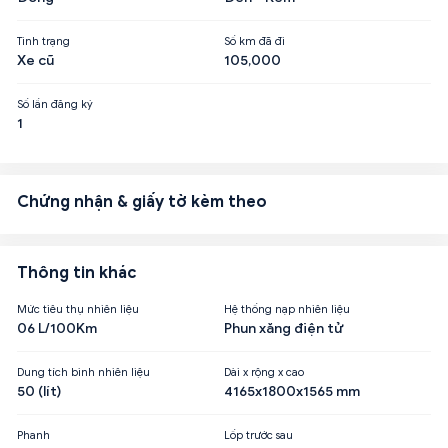
Tình trạng
Số km đã đi
Xe cũ
105,000
Số lần đăng ký
1
Chứng nhận & giấy tờ kèm theo
Thông tin khác
Mức tiêu thụ nhiên liệu
Hệ thống nạp nhiên liệu
06 L/100Km
Phun xăng điện tử
Dung tích bình nhiên liệu
Dài x rộng x cao
50 (lít)
4165x1800x1565 mm
Phanh
Lốp trước sau