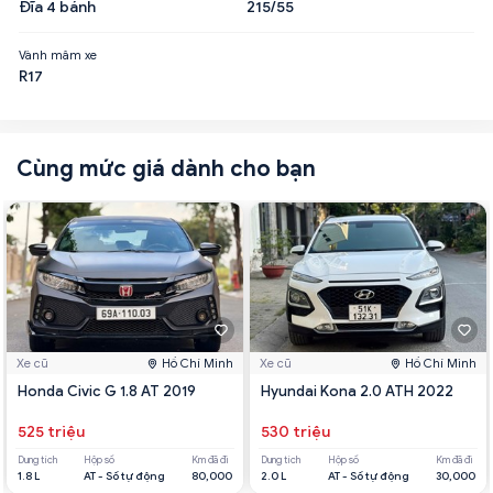
Đĩa 4 bánh
215/55
Vành mâm xe
R17
Cùng mức giá dành cho bạn
Xe cũ
Hồ Chí Minh
Xe cũ
Hồ Chí Minh
Honda Civic G 1.8 AT 2019
Hyundai Kona 2.0 ATH 2022
525 triệu
530 triệu
Dung tích
Hộp số
Km đã đi
Dung tích
Hộp số
Km đã đi
1.8 L
AT - Số tự động
80,000
2.0 L
AT - Số tự động
30,000