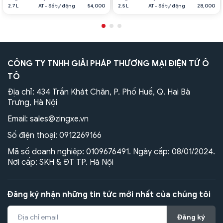
2.7 L
AT - Số tự động
54,000
2.5 L
AT - Số tự động
28,000
CÔNG TY TNHH GIẢI PHÁP THƯƠNG MẠI ĐIỆN TỬ Ô
TÔ
Địa chỉ: 434 Trần Khát Chân, P. Phố Huế, Q. Hai Bà
Trưng, Hà Nội
Email:
sales@zingxe.vn
Số điện thoại:
0912269166
Mã số doanh nghiệp: 0109676491. Ngày cấp: 08/01/2024.
Nơi cấp: SKH & ĐT TP. Hà Nội
Đăng ký nhận những tin tức mới nhất của chúng tôi
Đăng ký