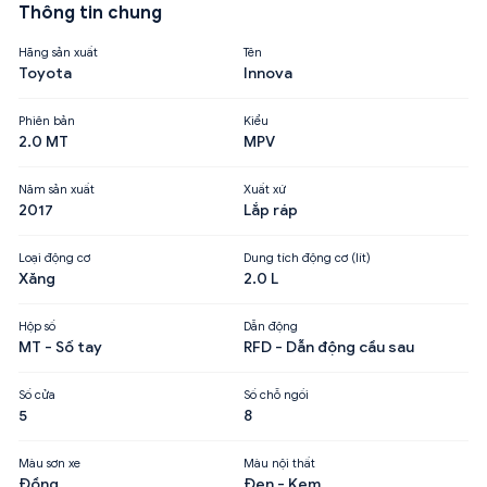
Thông tin chung
Hãng sản xuất
Tên
Toyota
Innova
Phiên bản
Kiểu
2.0 MT
MPV
Năm sản xuất
Xuất xứ
2017
Lắp ráp
Loại động cơ
Dung tích động cơ (lít)
Xăng
2.0 L
Hộp số
Dẫn động
MT - Số tay
RFD - Dẫn động cầu sau
Số cửa
Số chỗ ngồi
5
8
Màu sơn xe
Màu nội thất
Đồng
Đen - Kem