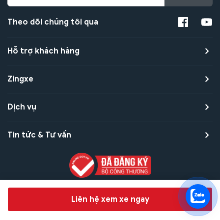
Theo dõi chúng tôi qua
Hỗ trợ khách hàng
Zingxe
Dịch vụ
Tin tức & Tư vấn
Copyright © 2021 Zingxe. All rights reserved
Chat hỗ trợ
Liên hệ xem xe ngay
Bảo mật thanh toán
Bảo mật quyền riêng tư
Điều khoản sử dụng
Bản quyền tác giả