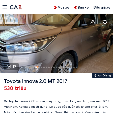
Mua xe
Bán xe
Đấu giá xe
17
An Giang
Toyota Innova 2.0 MT 2017
530 triệu
Xe Toyota Innova 2.0E số sàn, máy xăng, màu đồng ánh kim, sản xuất 2017
Việt Nam. Xe gia đình sử dụng. Xe được bảo quản tốt, không chút lỗi lầm.
Máy móc chạy êm, bốc, nhẹ nhàng. Ngoại thất xe còn rất đẹp, gầm máy