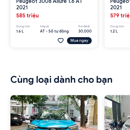
Peugeot 3008 Allure 1.6 AT
Peugeot
2021
2021
585 triệu
579 tri
Dung tích
Hộp số
Km đã đi
Dung tích
1.6 L
AT - Số tự động
30,000
1.2 L
Mua ngay
Cùng loại dành cho bạn