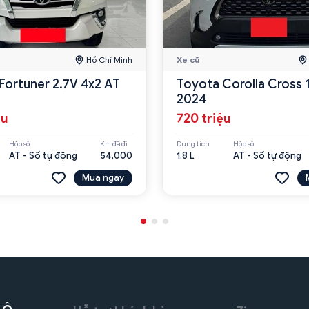
Hồ Chí Minh
Xe cũ
Fortuner 2.7V 4x2 AT
Toyota Corolla Cross 
2024
ệu
720 triệu
Hộp số
Km đã đi
Dung tích
Hộp số
AT - Số tự động
54,000
1.8 L
AT - Số tự động
Mua ngay