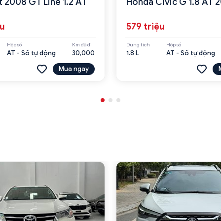
 2008 GT Line 1.2 AT
Honda Civic G 1.8 AT 
ệu
579 triệu
Hộp số
Km đã đi
Dung tích
Hộp số
AT - Số tự động
30,000
1.8 L
AT - Số tự động
Mua ngay