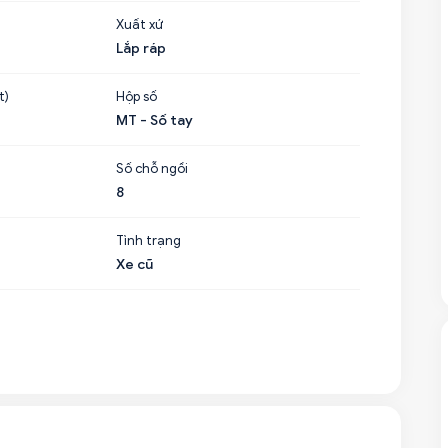
Xuất xứ
Lắp ráp
t)
Hộp số
MT - Số tay
Số chỗ ngồi
8
Tình trạng
Xe cũ