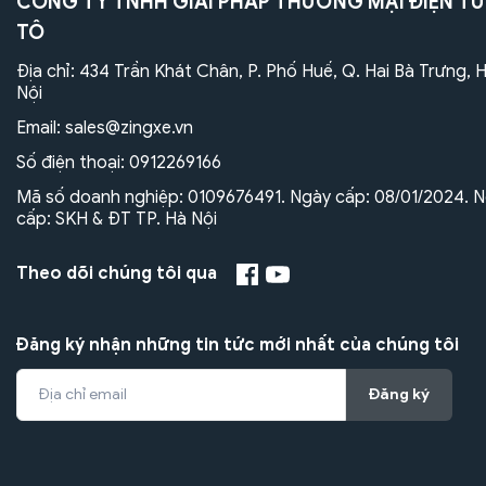
CÔNG TY TNHH GIẢI PHÁP THƯƠNG MẠI ĐIỆN TỬ
TÔ
Địa chỉ: 434 Trần Khát Chân, P. Phố Huế, Q. Hai Bà Trưng, 
Nội
Email:
sales@zingxe.vn
Số điện thoại:
0912269166
Mã số doanh nghiệp: 0109676491. Ngày cấp: 08/01/2024. N
cấp: SKH & ĐT TP. Hà Nội
Theo dõi chúng tôi qua
Đăng ký nhận những tin tức mới nhất của chúng tôi
Đăng ký