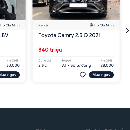
Hồ Chí Minh
Xe cũ
Hồ Chí Minh
1.8V
Toyota Camry 2.5 Q 2021
840 triệu
Km đã đi
Dung tích
Hộp số
Km đã đi
30,000
2.5 L
AT - Số tự động
28,000
Mua ngay
Mua ngay