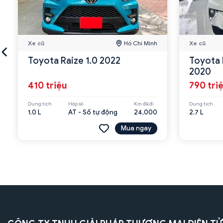
Xe cũ
Hồ Chí Minh
Xe cũ
Toyota Raize 1.0 2022
Toyota 
2020
410 triệu
790 tri
Dung tích
Hộp số
Km đã đi
Dung tích
1.0 L
AT - Số tự động
24,000
2.7 L
Mua ngay