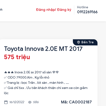
Hotline
ản
Đăng nhập/ Đăng ký
0912269166
Bến Tre
Toyota Innova 2.0E MT 2017
575 triệu
🔥🔥🔥 Inova 2.0E sx 2017 số sàn 🌹🌹
✅ ODO 79000.Km . Kg lỗi nhỏ
✅Trang bị : bọc Trần , lót sàn , màn hình , ….
✅ Giá chỉ 5xx . Ưu tiên khách thiện chí xem xe còn giảm
lộc
Mã: CA0002187
16/12/2022
586