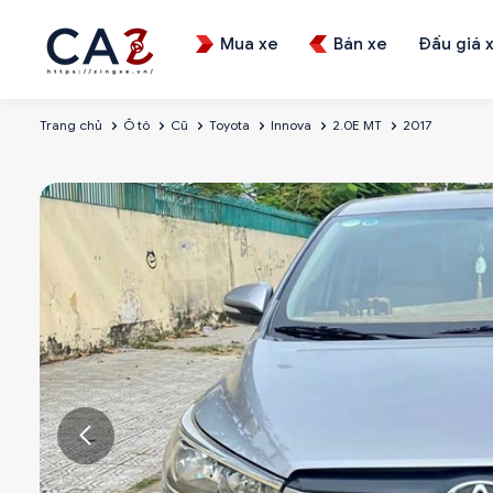
Mua xe
Bán xe
Đấu giá 
Trang chủ
Ô tô
Cũ
Toyota
Innova
2.0E MT
2017