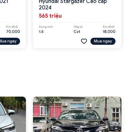
2021
Hyundai Stargazer Cao cấp
2024
565 triệu
Km đã đi
Dung tích
Hộp số
Km đã đi
70,000
1.5
Cvt
18,000
Mua ngay
Mua ngay