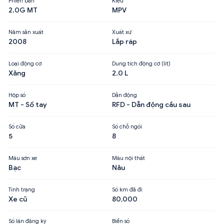
Phiên bản
Kiểu
2.0G MT
MPV
Năm sản xuất
Xuất xứ
2008
Lắp ráp
Loại động cơ
Dung tích động cơ (lít)
Xăng
2.0 L
Hộp số
Dẫn động
MT - Số tay
RFD - Dẫn động cầu sau
Số cửa
Số chỗ ngồi
5
8
Màu sơn xe
Màu nội thất
Bạc
Nâu
Tình trạng
Số km đã đi
Xe cũ
80,000
Số lần đăng ký
Biển số