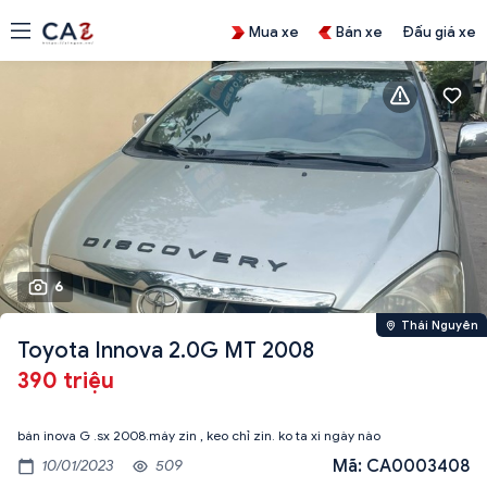
Mua xe
Bán xe
Đấu giá xe
6
Thái Nguyên
Toyota Innova 2.0G MT 2008
390 triệu
bán inova G .sx 2008.máy zin , keo chỉ zin. ko ta xi ngày nào
Mã: CA0003408
10/01/2023
509