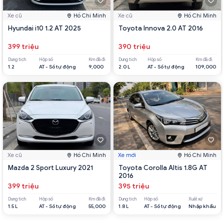
Xe cũ
Hồ Chí Minh
Xe cũ
Hồ Chí Minh
Hyundai i10 1.2 AT 2025
Toyota Innova 2.0 AT 2016
399 triệu
390 triệu
Dung tích
Hộp số
Km đã đi
Dung tích
Hộp số
Km đã đi
1.2
AT - Số tự động
9,000
2.0 L
AT - Số tự động
109,000
Xe cũ
Hồ Chí Minh
Xe mới
Hồ Chí Minh
Mazda 2 Sport Luxury 2021
Toyota Corolla Altis 1.8G AT
2016
399 triệu
395 triệu
Dung tích
Hộp số
Km đã đi
Dung tích
Hộp số
Xuất xứ
1.5 L
AT - Số tự động
55,000
1.8 L
AT - Số tự động
Nhập khẩu