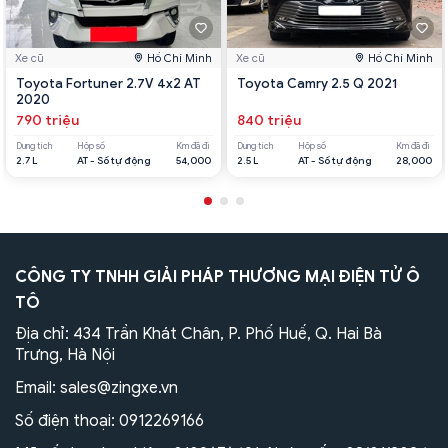
Xe cũ
Hồ Chí Minh
Xe cũ
Hồ Chí Minh
Toyota Fortuner 2.7V 4x2 AT
Toyota Camry 2.5 Q 2021
2020
790 triệu
840 triệu
Dung tích
Hộp số
Km đã đi
Dung tích
Hộp số
Km đã đi
2.7 L
AT - Số tự động
54,000
2.5 L
AT - Số tự động
28,000
CÔNG TY TNHH GIẢI PHÁP THƯƠNG MẠI ĐIỆN TỬ Ô
TÔ
Địa chỉ: 434 Trần Khát Chân, P. Phố Huế, Q. Hai Bà
Trưng, Hà Nội
Email:
sales@zingxe.vn
Số điện thoại:
0912269166