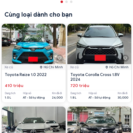
Cùng loại dành cho bạn
Xe cũ
Hồ Chí Minh
Xe cũ
Hồ Chí Minh
Toyota Raize 1.0 2022
Toyota Corolla Cross 1.8V
2024
410 triệu
720 triệu
Dung tích
Hộp số
Km đã đi
Dung tích
Hộp số
Km đã đi
1.0 L
AT - Số tự động
24,000
1.8 L
AT - Số tự động
30,000