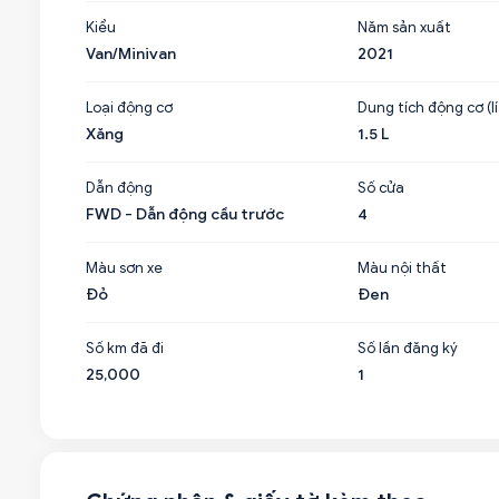
Kiểu
Năm sản xuất
Van/Minivan
2021
Loại động cơ
Dung tích động cơ (lí
Xăng
1.5 L
Dẫn động
Số cửa
FWD - Dẫn động cầu trước
4
Màu sơn xe
Màu nội thất
Đỏ
Đen
Số km đã đi
Số lần đăng ký
25,000
1