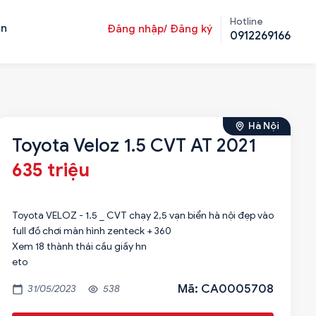
Hotline
ản
Đăng nhập/ Đăng ký
0912269166
Hà Nội
Toyota Veloz 1.5 CVT AT 2021
635 triệu
Toyota VELOZ - 1.5 _ CVT chạy 2,5 vạn biển hà nội đẹp vào
full đồ chơi màn hình zenteck + 360
Xem 18 thành thái cầu giấy hn
eto
Mã: CA0005708
31/05/2023
538