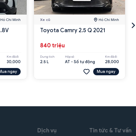
Hồ Chí Minh
Xe cũ
Hồ Chí Minh
1.8V
Toyota Camry 2.5 Q 2021
840 triệu
Km đã đi
Dung tích
Hộp số
Km đã đi
30,000
2.5 L
AT - Số tự động
28,000
Mua ngay
Mua ngay
Dịch vụ
Tin tức & Tư vấn