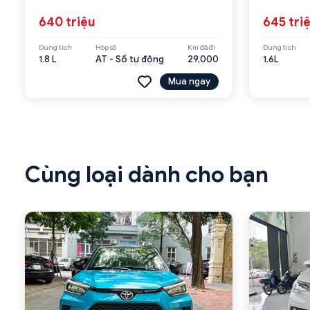
640 triệu
645 tri
Dung tích
Hộp số
Km đã đi
Dung tích
1.8 L
AT - Số tự động
29,000
1.6L
Mua ngay
Cùng loại dành cho bạn