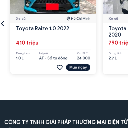
Xe cũ
Hồ Chí Minh
Xe cũ
Toyota Raize 1.0 2022
Toyota 
2020
410 triệu
790 tri
Dung tích
Hộp số
Km đã đi
Dung tích
1.0 L
AT - Số tự động
24,000
2.7 L
Mua ngay
CÔNG TY TNHH GIẢI PHÁP THƯƠNG MẠI ĐIỆN TỬ