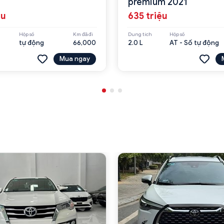
premium 2021
ệu
635 triệu
Hộp số
Km đã đi
Dung tích
Hộp số
tự động
66,000
2.0 L
AT - Số tự động
Mua ngay