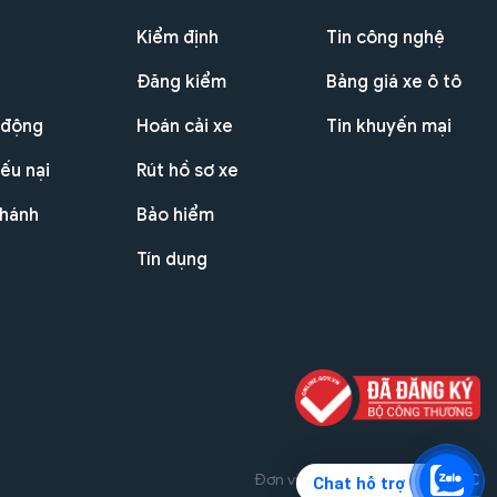
Kiểm định
Tin công nghệ
Đăng kiểm
Bảng giá xe ô tô
 động
Hoán cải xe
Tin khuyến mại
ếu nại
Rút hồ sơ xe
nhánh
Bảo hiểm
Tín dụng
Đơn vị triển khai dự án
THG JSC
Chat hỗ trợ