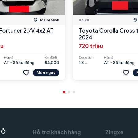
Hồ Chí Minh
Xe cũ
Fortuner 2.7V 4x2 AT
Toyota Corolla Cross 
2024
ệu
720 triệu
Hộp số
Km đã đi
Dung tích
Hộp số
AT - Số tự động
54,000
1.8 L
AT - Số tự động
Mua ngay
 Ô
Hỗ trợ khách hàng
Zingxe