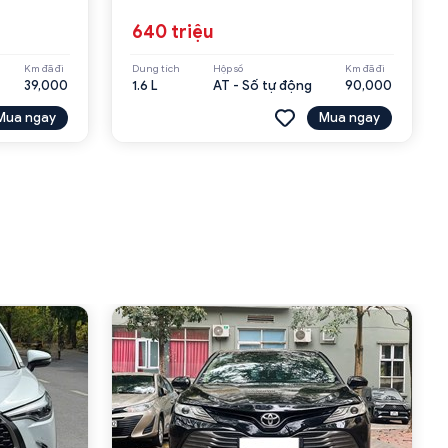
640 triệu
Km đã đi
Dung tích
Hộp số
Km đã đi
39,000
1.6 L
AT - Số tự động
90,000
Mua ngay
Mua ngay