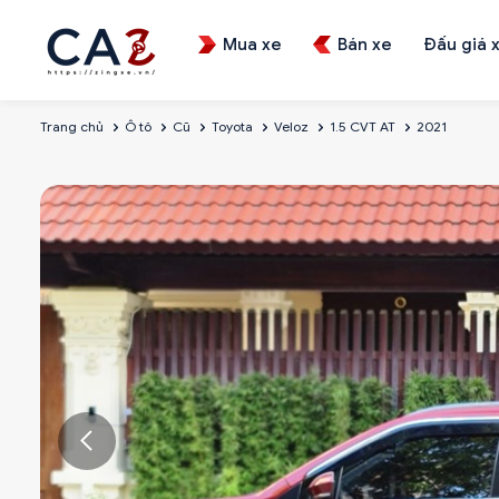
Mua xe
Bán xe
Đấu giá 
Trang chủ
Ô tô
Cũ
Toyota
Veloz
1.5 CVT AT
2021