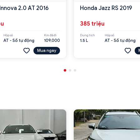
Innova 2.0 AT 2016
Honda Jazz RS 2019
ệu
385 triệu
Hộp số
Km đã đi
Dung tích
Hộp số
AT - Số tự động
109,000
1.5 L
AT - Số tự động
Mua ngay