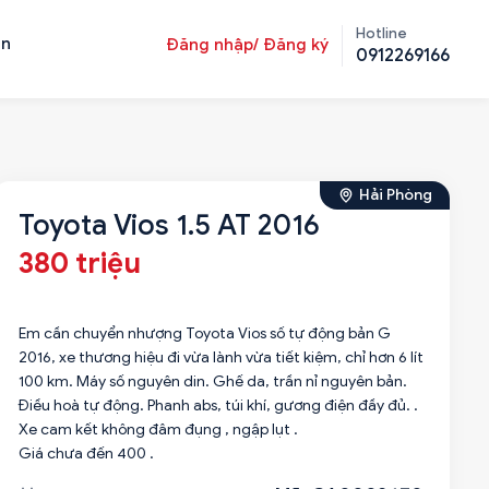
Hotline
ản
Đăng nhập/ Đăng ký
0912269166
Hải Phòng
Toyota Vios 1.5 AT 2016
380 triệu
Em cần chuyển nhượng Toyota Vios số tự động bản G
2016, xe thương hiệu đi vừa lành vừa tiết kiệm, chỉ hơn 6 lít
100 km. Máy số nguyên din. Ghế da, trần nỉ nguyên bản.
Điều hoà tự động. Phanh abs, túi khí, gương điện đầy đủ. .
Xe cam kết không đâm đụng , ngập lụt .
Giá chưa đến 400 .