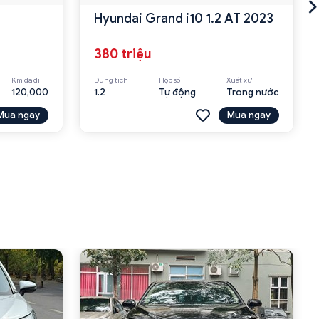
Hyundai Grand i10 1.2 AT 2023
380 triệu
Km đã đi
Dung tích
Hộp số
Xuất xứ
120,000
1.2
Tự động
Trong nước
Mua ngay
Mua ngay