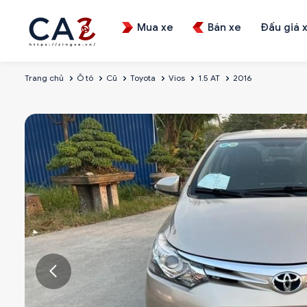
Mua xe
Bán xe
Đấu giá 
Trang chủ
Ô tô
Cũ
Toyota
Vios
1.5 AT
2016