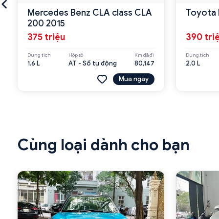
Mercedes Benz CLA class CLA
Toyota 
200 2015
375 triệu
390 tri
Dung tích
Hộp số
Km đã đi
Dung tích
1.6 L
AT - Số tự động
80,147
2.0 L
Mua ngay
Cùng loại dành cho bạn