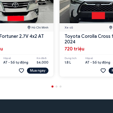
Hồ Chí Minh
Xe cũ
Fortuner 2.7V 4x2 AT
Toyota Corolla Cross 
2024
ệu
720 triệu
Hộp số
Km đã đi
Dung tích
Hộp số
AT - Số tự động
54,000
1.8 L
AT - Số tự động
Mua ngay