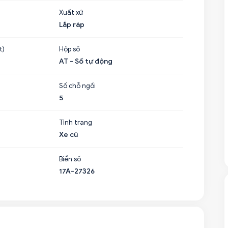
Xuất xứ
Lắp ráp
t)
Hộp số
AT - Số tự động
Số chỗ ngồi
5
Tình trạng
Xe cũ
Biển số
17A-27326