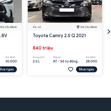
Hồ Chí Minh
Xe cũ
Hồ Chí Minh
1.8V
Toyota Camry 2.5 Q 2021
840 triệu
Km đã đi
Dung tích
Hộp số
Km đã đi
30,000
2.5 L
AT - Số tự động
28,000
Mua ngay
Mua ngay