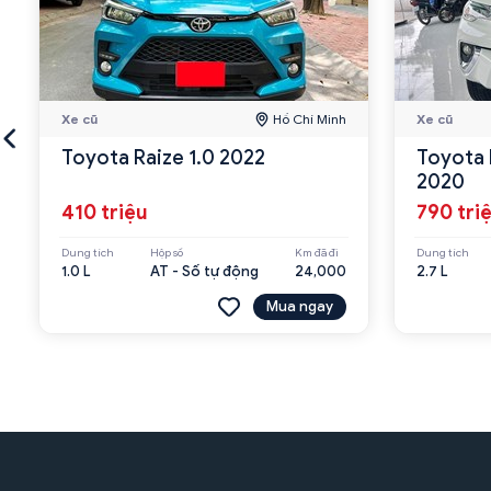
Xe cũ
Hồ Chí Minh
Xe cũ
Toyota Raize 1.0 2022
Toyota 
2020
410 triệu
790 tri
Dung tích
Hộp số
Km đã đi
Dung tích
1.0 L
AT - Số tự động
24,000
2.7 L
Mua ngay