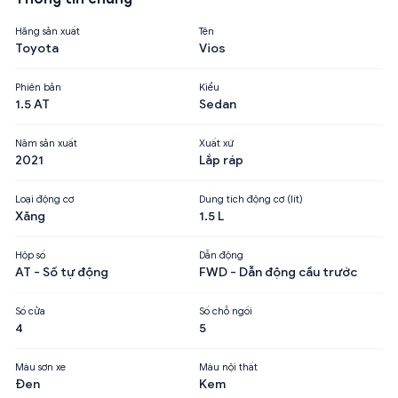
Hãng sản xuất
Tên
Toyota
Vios
Phiên bản
Kiểu
1.5 AT
Sedan
Năm sản xuất
Xuất xứ
2021
Lắp ráp
Loại động cơ
Dung tích động cơ (lít)
Xăng
1.5 L
Hộp số
Dẫn động
AT - Số tự động
FWD - Dẫn động cầu trước
Số cửa
Số chỗ ngồi
4
5
Màu sơn xe
Màu nội thất
Đen
Kem