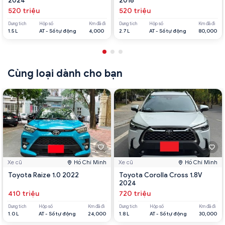
2024
2016
520 triệu
520 triệu
Dung tích
Hộp số
Km đã đi
Dung tích
Hộp số
Km đã đi
1.5 L
AT - Số tự động
4,000
2.7 L
AT - Số tự động
80,000
Cùng loại dành cho bạn
Xe cũ
Hồ Chí Minh
Xe cũ
Hồ Chí Minh
Toyota Raize 1.0 2022
Toyota Corolla Cross 1.8V
2024
410 triệu
720 triệu
Dung tích
Hộp số
Km đã đi
Dung tích
Hộp số
Km đã đi
1.0 L
AT - Số tự động
24,000
1.8 L
AT - Số tự động
30,000