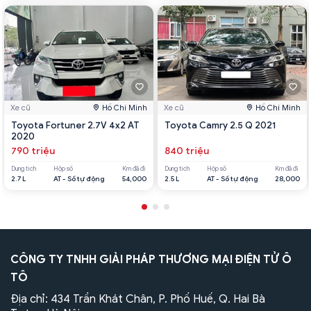
Xe cũ
Hồ Chí Minh
Xe cũ
Hồ Chí Minh
Toyota Fortuner 2.7V 4x2 AT
Toyota Camry 2.5 Q 2021
2020
790 triệu
840 triệu
Dung tích
Hộp số
Km đã đi
Dung tích
Hộp số
Km đã đi
2.7 L
AT - Số tự động
54,000
2.5 L
AT - Số tự động
28,000
CÔNG TY TNHH GIẢI PHÁP THƯƠNG MẠI ĐIỆN TỬ Ô
TÔ
Địa chỉ: 434 Trần Khát Chân, P. Phố Huế, Q. Hai Bà