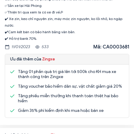
✅Sẵn xe tại Hải Phòng.
✅Thiện trí qua xem là có xe đi về🎉
✔️ Xe zin, keo chỉ nguyên zin, máy móc zin nguyên, ko lỗi nhỏ, ko ngập
nước.
✔️Cam kết bán có bảo hành bằng văn bản.
✔️ Hỗ trợ bank 70%.
Mã: CA0003681
11/01/2023
533
Ưu đãi thêm của
Zingxe
Tặng 01 phần quà trị giá lên tới 500k cho KH mua xe
thành công trên Zingxe
Tặng voucher bảo hiểm dân sự, vật chất giảm giá 20%
Tặng phiếu miễn thưởng khi thanh toán thiệt hại bảo
hiểm
Giảm 35% phí kiểm định khi mua hoặc bán xe