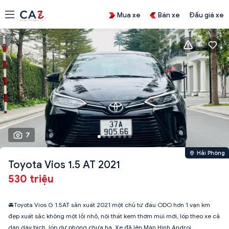
Mua xe
Bán xe
Đấu giá xe
7
Hải Phòng
Toyota Vios 1.5 AT 2021
530 triệu
🚘Toyota Vios G 1.5AT sản xuất 2021 một chủ từ đầu ODO hơn 1 vạn km
đẹp xuất sắc không một lỗi nhỏ, nội thất kem thơm mùi mới, lốp theo xe cả
dàn dày bịch, lốp dự phòng chưa hạ. Xe đã lên Màn Hình Androi.