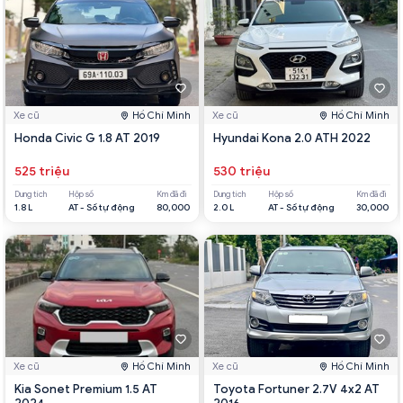
Xe cũ
Hồ Chí Minh
Xe cũ
Hồ Chí Minh
Honda Civic G 1.8 AT 2019
Hyundai Kona 2.0 ATH 2022
525 triệu
530 triệu
Dung tích
Hộp số
Km đã đi
Dung tích
Hộp số
Km đã đi
1.8 L
AT - Số tự động
80,000
2.0 L
AT - Số tự động
30,000
Xe cũ
Hồ Chí Minh
Xe cũ
Hồ Chí Minh
Kia Sonet Premium 1.5 AT
Toyota Fortuner 2.7V 4x2 AT