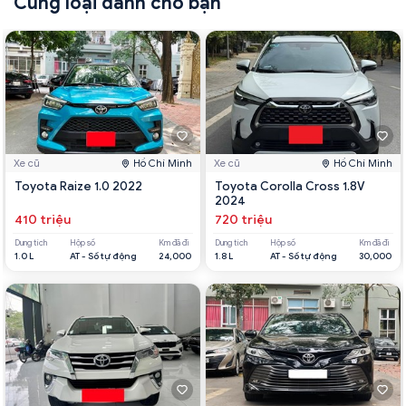
Cùng loại dành cho bạn
Xe cũ
Hồ Chí Minh
Xe cũ
Hồ Chí Minh
Toyota Raize 1.0 2022
Toyota Corolla Cross 1.8V
2024
410 triệu
720 triệu
Dung tích
Hộp số
Km đã đi
Dung tích
Hộp số
Km đã đi
1.0 L
AT - Số tự động
24,000
1.8 L
AT - Số tự động
30,000