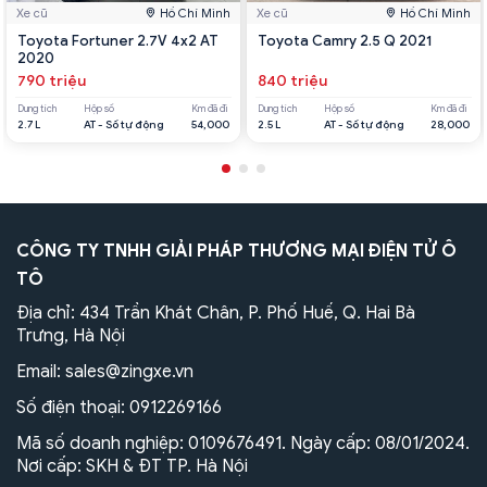
Xe cũ
Hồ Chí Minh
Xe cũ
Hồ Chí Minh
Toyota Fortuner 2.7V 4x2 AT
Toyota Camry 2.5 Q 2021
2020
790 triệu
840 triệu
Dung tích
Hộp số
Km đã đi
Dung tích
Hộp số
Km đã đi
2.7 L
AT - Số tự động
54,000
2.5 L
AT - Số tự động
28,000
CÔNG TY TNHH GIẢI PHÁP THƯƠNG MẠI ĐIỆN TỬ Ô
TÔ
Địa chỉ: 434 Trần Khát Chân, P. Phố Huế, Q. Hai Bà
Trưng, Hà Nội
Email:
sales@zingxe.vn
Số điện thoại:
0912269166
Mã số doanh nghiệp: 0109676491. Ngày cấp: 08/01/2024.
Nơi cấp: SKH & ĐT TP. Hà Nội