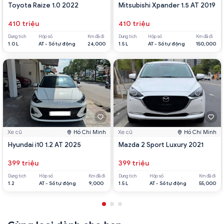
Toyota Raize 1.0 2022
Mitsubishi Xpander 1.5 AT 2019
410 triệu
410 triệu
Dung tích
Hộp số
Km đã đi
Dung tích
Hộp số
Km đã đi
1.0 L
AT - Số tự động
24,000
1.5 L
AT - Số tự động
150,000
Xe cũ
Hồ Chí Minh
Xe cũ
Hồ Chí Minh
Hyundai i10 1.2 AT 2025
Mazda 2 Sport Luxury 2021
399 triệu
399 triệu
Dung tích
Hộp số
Km đã đi
Dung tích
Hộp số
Km đã đi
1.2
AT - Số tự động
9,000
1.5 L
AT - Số tự động
55,000