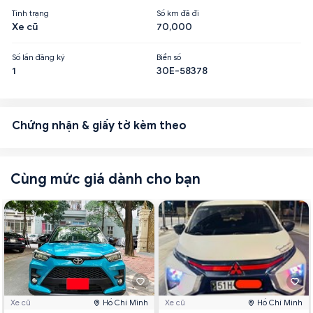
Tình trạng
Số km đã đi
Xe cũ
70,000
Số lần đăng ký
Biển số
1
30E-58378
Chứng nhận & giấy tờ kèm theo
Cùng mức giá dành cho bạn
Xe cũ
Hồ Chí Minh
Xe cũ
Hồ Chí Minh