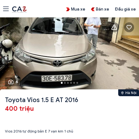
Mua xe
Bán xe
Đấu giá xe
6
Hà Nội
Toyota Vios 1.5 E AT 2016
400 triệu
Vios 2016 tự động bản E 7 vạn km 1 chủ