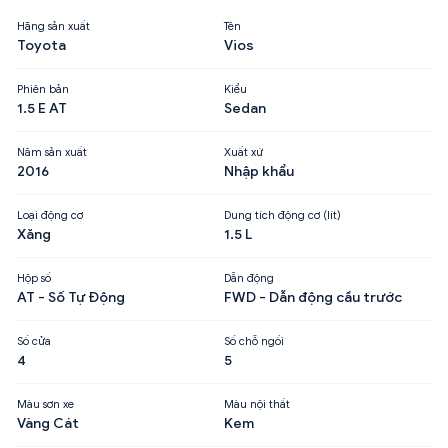
Hãng sản xuất
Tên
Toyota
Vios
Phiên bản
Kiểu
1.5 E AT
Sedan
Năm sản xuất
Xuất xứ
2016
Nhập khẩu
Loại động cơ
Dung tích động cơ (lít)
Xăng
1.5 L
Hộp số
Dẫn động
AT - Số Tự Động
FWD - Dẫn động cầu trước
Số cửa
Số chỗ ngồi
4
5
Màu sơn xe
Màu nội thất
Vàng Cát
Kem