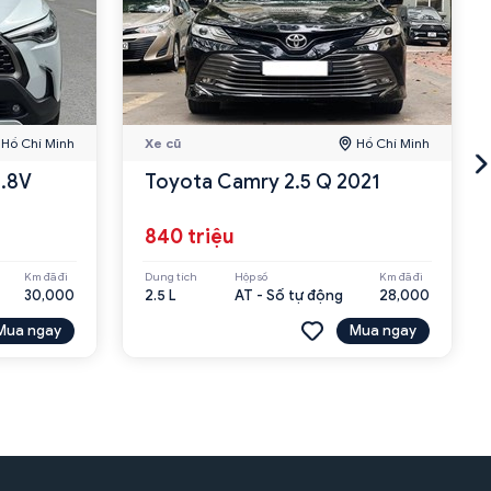
Hồ Chí Minh
Xe cũ
Hồ Chí Minh
1.8V
Toyota Camry 2.5 Q 2021
840 triệu
Km đã đi
Dung tích
Hộp số
Km đã đi
30,000
2.5 L
AT - Số tự động
28,000
Mua ngay
Mua ngay