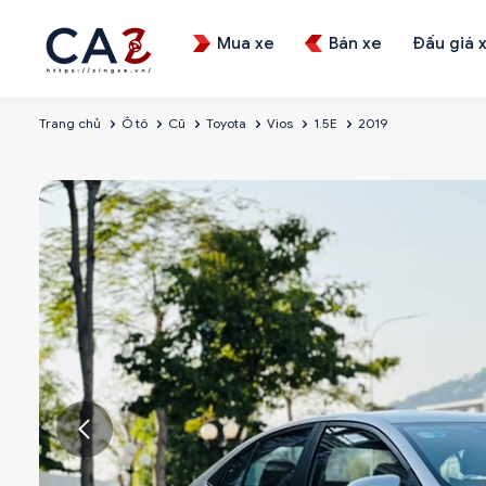
Mua xe
Bán xe
Đấu giá 
Trang chủ
Ô tô
Cũ
Toyota
Vios
1.5E
2019