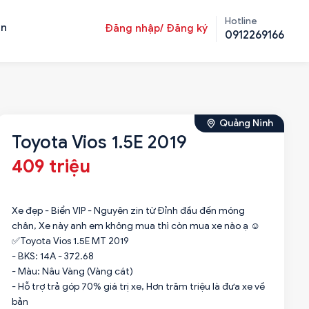
Hotline
ản
Đăng nhập/ Đăng ký
0912269166
Quảng Ninh
Toyota Vios 1.5E 2019
409 triệu
Xe đẹp - Biển VIP - Nguyên zin từ Đỉnh đầu đến móng
chân, Xe này anh em không mua thì còn mua xe nào ạ ☺️
✅Toyota Vios 1.5E MT 2019
- BKS: 14A - 372.68
- Màu: Nâu Vàng (Vàng cát)
- Hỗ trợ trả góp 70% giá trị xe, Hơn trăm triệu là đưa xe về
bản