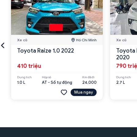
Xe cũ
Hồ Chí Minh
Xe cũ
Toyota Raize 1.0 2022
Toyota 
2020
410 triệu
790 tri
Dung tích
Hộp số
Km đã đi
Dung tích
1.0 L
AT - Số tự động
24,000
2.7 L
Mua ngay