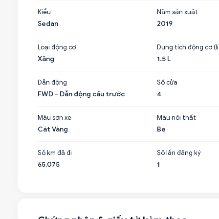
Kiểu
Năm sản xuất
Sedan
2019
Loại động cơ
Dung tích động cơ (lí
Xăng
1.5 L
Dẫn động
Số cửa
FWD - Dẫn động cầu trước
4
Màu sơn xe
Màu nội thất
Cát Vàng
Be
Số km đã đi
Số lần đăng ký
65,075
1