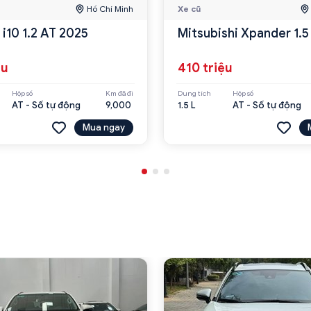
Hồ Chí Minh
Xe cũ
i10 1.2 AT 2025
Mitsubishi Xpander 1.5
ệu
410 triệu
Hộp số
Km đã đi
Dung tích
Hộp số
AT - Số tự động
9,000
1.5 L
AT - Số tự động
Mua ngay