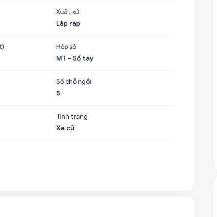
Xuất xứ
Lắp ráp
t)
Hộp số
MT - Số tay
Số chỗ ngồi
5
Tình trạng
Xe cũ