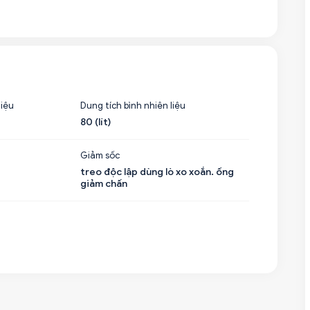
liệu
Dung tích bình nhiên liệu
80 (lít)
Giảm sốc
treo độc lập dùng lò xo xoắn. ống
giảm chấn