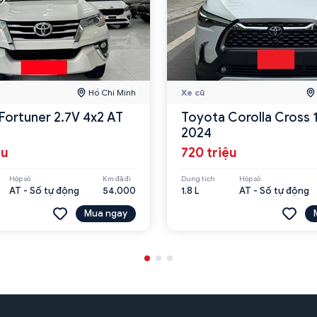
Hồ Chí Minh
Xe cũ
Fortuner 2.7V 4x2 AT
Toyota Corolla Cross 
2024
ệu
720 triệu
Hộp số
Km đã đi
Dung tích
Hộp số
AT - Số tự động
54,000
1.8 L
AT - Số tự động
Mua ngay