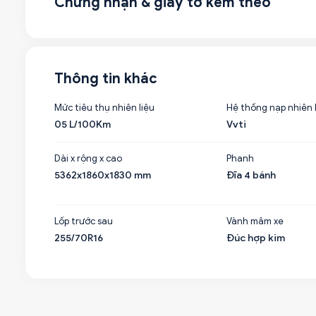
Chứng nhận & giấy tờ kèm theo
Thông tin khác
Mức tiêu thụ nhiên liệu
Hệ thống nạp nhiên 
05 L/100Km
Vvti
Dài x rộng x cao
Phanh
5362x1860x1830 mm
Đĩa 4 bánh
Lốp trước sau
Vành mâm xe
255/70R16
Đúc hợp kim