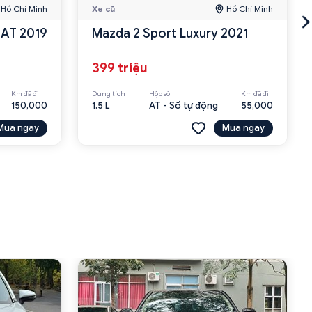
Hồ Chí Minh
Xe cũ
Hồ Chí Minh
 AT 2019
Mazda 2 Sport Luxury 2021
399 triệu
Km đã đi
Dung tích
Hộp số
Km đã đi
150,000
1.5 L
AT - Số tự động
55,000
Mua ngay
Mua ngay