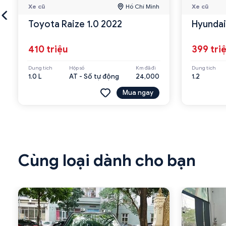
Xe cũ
Hồ Chí Minh
Xe cũ
Toyota Raize 1.0 2022
Hyundai 
410 triệu
399 tri
Dung tích
Hộp số
Km đã đi
Dung tích
1.0 L
AT - Số tự động
24,000
1.2
Mua ngay
Cùng loại dành cho bạn