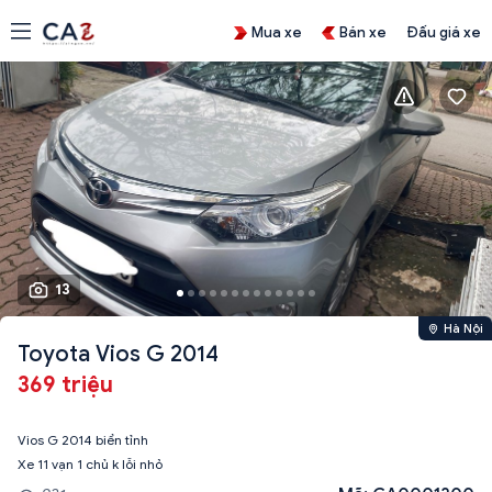
Mua xe
Bán xe
Đấu giá xe
13
Hà Nội
Toyota Vios G 2014
369 triệu
Vios G 2014 biển tỉnh
Xe 11 vạn 1 chủ k lỗi nhỏ