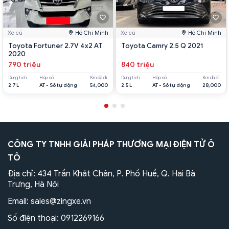
Xe cũ
Hồ Chí Minh
Xe cũ
Hồ Chí Minh
Toyota Fortuner 2.7V 4x2 AT
Toyota Camry 2.5 Q 2021
2020
790 triệu
840 triệu
Dung tích
Hộp số
Km đã đi
Dung tích
Hộp số
Km đã đi
2.7 L
AT - Số tự động
54,000
2.5 L
AT - Số tự động
28,000
CÔNG TY TNHH GIẢI PHÁP THƯƠNG MẠI ĐIỆN TỬ Ô
TÔ
Địa chỉ: 434 Trần Khát Chân, P. Phố Huế, Q. Hai Bà
Trưng, Hà Nội
Email:
sales@zingxe.vn
Số điện thoại:
0912269166