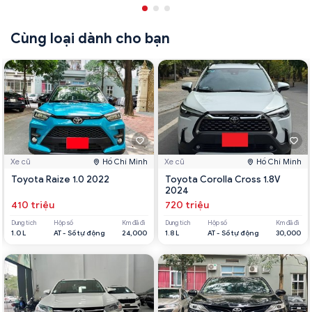
Cùng loại dành cho bạn
Xe cũ
Hồ Chí Minh
Xe cũ
Hồ Chí Minh
Toyota Raize 1.0 2022
Toyota Corolla Cross 1.8V
2024
410 triệu
720 triệu
Dung tích
Hộp số
Km đã đi
Dung tích
Hộp số
Km đã đi
1.0 L
AT - Số tự động
24,000
1.8 L
AT - Số tự động
30,000