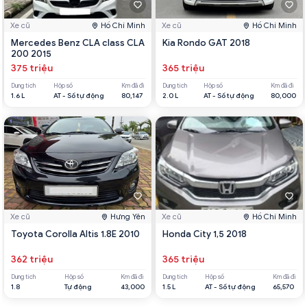
Xe cũ
Hồ Chí Minh
Xe cũ
Hồ Chí Minh
Mercedes Benz CLA class CLA
Kia Rondo GAT 2018
200 2015
375 triệu
365 triệu
Dung tích
Hộp số
Km đã đi
Dung tích
Hộp số
Km đã đi
1.6 L
AT - Số tự động
80,147
2.0 L
AT - Số tự động
80,000
Xe cũ
Hưng Yên
Xe cũ
Hồ Chí Minh
Toyota Corolla Altis 1.8E 2010
Honda City 1,5 2018
362 triệu
365 triệu
Dung tích
Hộp số
Km đã đi
Dung tích
Hộp số
Km đã đi
1.8
Tự động
43,000
1.5 L
AT - Số tự động
65,570