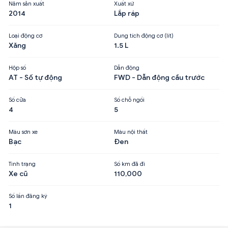
Năm sản xuất
Xuất xứ
2014
Lắp ráp
Loại động cơ
Dung tích động cơ (lít)
Xăng
1.5 L
Hộp số
Dẫn động
AT - Số tự động
FWD - Dẫn động cầu trước
Số cửa
Số chỗ ngồi
4
5
Màu sơn xe
Màu nội thất
Bạc
Đen
Tình trạng
Số km đã đi
Xe cũ
110,000
Số lần đăng ký
1