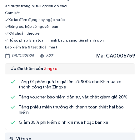
Xe được trang bị full option đồ chơi.
Cam kết :
✓Xe ko đâm đụng hay ngập nước
✓Động cơ, hộp số nguyên bản
✓KM chuẩn theo xe
✓Hồ sơ pháp lý an toàn , minh bạch, sang tên nhanh gọn .
Bao kiểm tra & test thoải mái !
Mã: CA0006759
05/02/2025
627
Ưu đãi thêm của
Zingxe
Tặng 01 phần quà trị giá lên tới 500k cho KH mua xe
thành công trên Zingxe
Tặng voucher bảo hiểm dân sự, vật chất giảm giá 20%
Tặng phiếu miễn thưởng khi thanh toán thiệt hại bảo
hiểm
Giảm 35% phí kiểm định khi mua hoặc bán xe
Vị trí xe