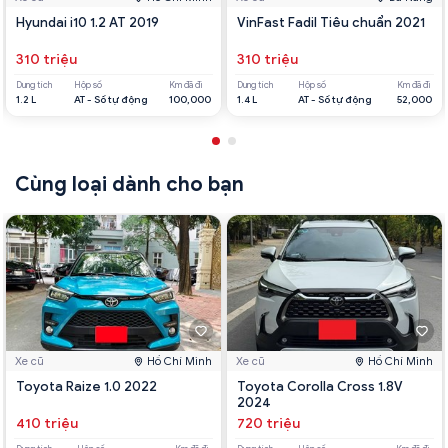
Hyundai i10 1.2 AT 2019
VinFast Fadil Tiêu chuẩn 2021
310 triệu
310 triệu
Dung tích
Hộp số
Km đã đi
Dung tích
Hộp số
Km đã đi
1.2 L
AT - Số tự động
100,000
1.4 L
AT - Số tự động
52,000
Cùng loại dành cho bạn
Xe cũ
Hồ Chí Minh
Xe cũ
Hồ Chí Minh
Toyota Raize 1.0 2022
Toyota Corolla Cross 1.8V
2024
410 triệu
720 triệu