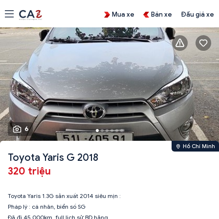
Mua xe
Bán xe
Đấu giá xe
6
Hồ Chí Minh
Toyota Yaris G 2018
320 triệu
Toyota Yaris 1.3G sản xuất 2014 siêu mịn :
Pháp lý : cá nhân, biển số SG
Đã đi 45.000km, full lịch sử BD hãng