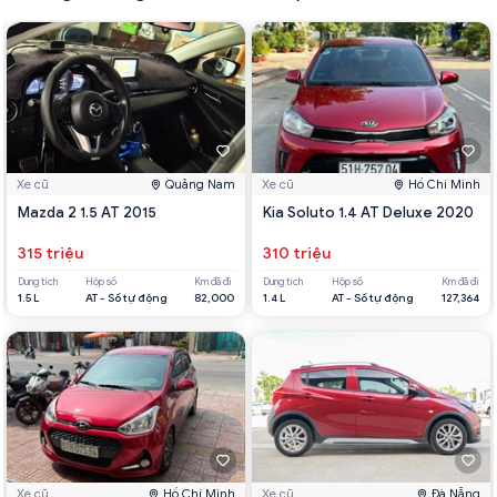
Xe cũ
Quảng Nam
Xe cũ
Hồ Chí Minh
Mazda 2 1.5 AT 2015
Kia Soluto 1.4 AT Deluxe 2020
315 triệu
310 triệu
Dung tích
Hộp số
Km đã đi
Dung tích
Hộp số
Km đã đi
1.5 L
AT - Số tự động
82,000
1.4 L
AT - Số tự động
127,364
Xe cũ
Hồ Chí Minh
Xe cũ
Đà Nẵng