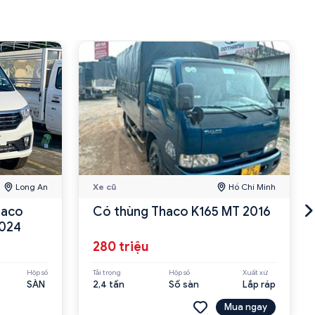
Long An
Xe cũ
Hồ Chí Minh
haco
Có thùng Thaco K165 MT 2016
024
280 triệu
Hộp số
Tải trọng
Hộp số
Xuất xứ
SÀN
2,4 tấn
Số sàn
Lắp ráp
Mua ngay