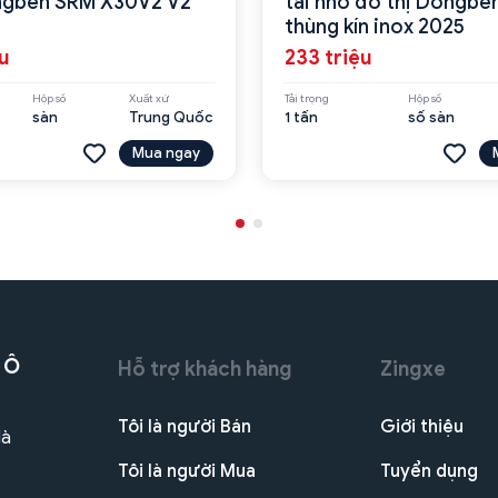
ngben SRM X30V2 V2
tải nhỏ đô thị Dongbe
thùng kín inox 2025
ệu
233 triệu
Hộp số
Xuất xứ
Tải trọng
Hộp số
sàn
Trung Quốc
1 tấn
số sàn
Mua ngay
 Ô
Hỗ trợ khách hàng
Zingxe
Tôi là người Bán
Giới thiệu
Hà
Tôi là người Mua
Tuyển dụng