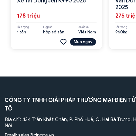
Xe tải Dongben K990 2025
Van Do
2025
178 triệu
275 tri
Tải trọng
Hộp số
Xuất xứ
Tải trọng
1 tấn
hộp số sàn
Việt Nam
950kg
Mua ngay
CÔNG TY TNHH GIẢI PHÁP THƯƠNG MẠI ĐIỆN TỬ
TÔ
Địa chỉ: 434 Trần Khát Chân, P. Phố Huế, Q. Hai Bà Trưng, 
Nội
Email:
sales@zingxe.vn