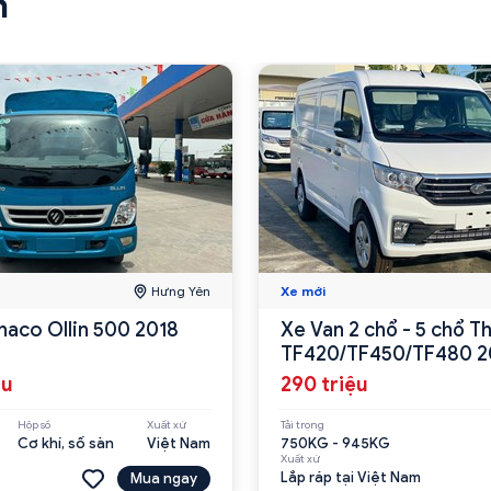
n
Hưng Yên
Xe mới
Thaco Ollin 500 2018
Xe Van 2 chổ - 5 chổ T
TF420/TF450/TF480 2
ệu
290 triệu
Hộp số
Xuất xứ
Tải trọng
Cơ khí, số sàn
Việt Nam
750KG - 945KG
Xuất xứ
Lắp ráp tại Việt Nam
Mua ngay