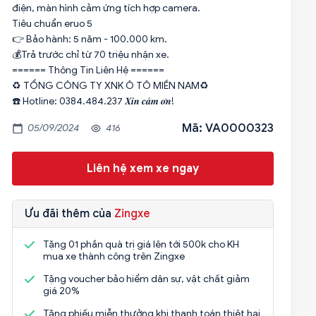
điện, màn hình cảm ứng tích hợp camera.
Tiêu chuẩn eruo 5
👉 Bảo hành: 5 năm - 100.000 km.
💰Trả trước chỉ từ 70 triệu nhận xe.
====== Thông Tin Liên Hệ ======
♻ TỔNG CÔNG TY XNK Ô TÔ MIỀN NAM♻
☎️ Hotline: 0384.484.237 𝑿𝒊𝒏 𝒄𝒂̉𝒎 𝒐̛𝒏!
Mã: VA0000323
05/09/2024
416
Liên hệ xem xe ngay
Ưu đãi thêm của
Zingxe
Tặng 01 phần quà trị giá lên tới 500k cho KH
mua xe thành công trên Zingxe
Tặng voucher bảo hiểm dân sự, vật chất giảm
giá 20%
Tặng phiếu miễn thưởng khi thanh toán thiệt hại