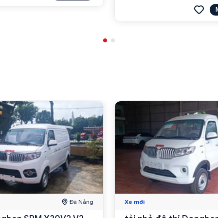
Đà Nẵng
Xe mới