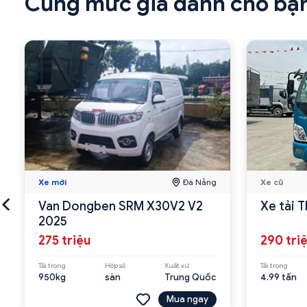
Cùng mức giá dành cho bạ
Xe mới
Đà Nẵng
Xe cũ
Van Dongben SRM X30V2 V2
Xe tải 
2025
275 triệu
290 tri
Tải trọng
Hộp số
Xuất xứ
Tải trọng
950kg
sàn
Trung Quốc
4.99 tấn
Mua ngay