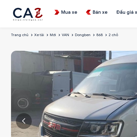
Mua xe
Bán xe
Đấu giá 
Trang chủ
Xe tải
Mới
VAN
Dongben
868
2 chỗ