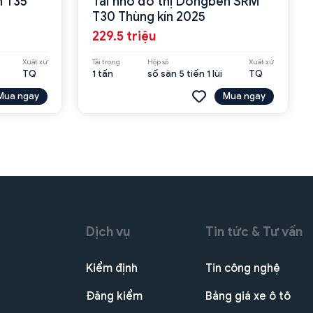
n T35
Tải nhỏ đô thị Dongben SRM
T30 Thùng kín 2025
229.5 triệu
Xuất xứ
Tải trọng
Hộp số
Xuất xứ
TQ
1 tấn
số sàn 5 tiến 1 lùi
TQ
Mua ngay
Mua ngay
Dịch vụ
Tin tức & Tư vấn
Kiểm định
Tin công nghệ
Đăng kiểm
Bảng giá xe ô tô