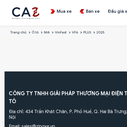
Mua xe
Bán xe
Đấu giá 
Trang chủ
Ô tô
Mới
VinFast
VF6
PLUS
2025
CÔNG TY TNHH GIẢI PHÁP THƯƠNG MẠI ĐIỆN 
TÔ
Địa chỉ: 434 Trần Khát Chân, P. Phố Huế, Q. Hai Bà Trưng
Nội
Email:
sales@zingxe.vn