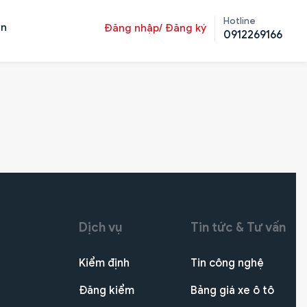
Hotline
ản
Đăng nhập/ Đăng ký
0912269166
Dịch vụ
Tin tức & Tư vấn
Kiểm định
Tin công nghệ
Đăng kiểm
Bảng giá xe ô tô