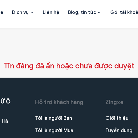
xe
Dịch vụ
Liên hệ
Blog, tin tức
Gói tài kho
Tin đăng đã ẩn hoặc chưa được duyệt
TỬ Ô
Hỗ trợ khách hàng
Zingxe
Tôi là người Bán
Giới thiệu
, Hà
Tôi là người Mua
Tuyển dụng