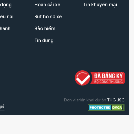
 động
Hoán cải xe
Tin khuyến mại
ếu nại
Rút hồ sơ xe
nhánh
Bảo hiểm
Tín dụng
Đơn vị triển khai dự án
THG JSC
giả