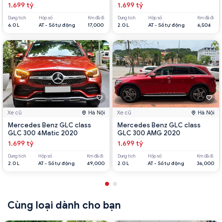
1.699 tỷ
1.699 tỷ
Dung tích
Hộp số
Km đã đi
Dung tích
Hộp số
Km đã đi
6.0 L
AT - Số tự động
17,000
2.0 L
AT - Số tự động
6,504
Xe cũ
Hà Nội
Xe cũ
Hà Nội
Mercedes Benz GLC class
Mercedes Benz GLC class
GLC 300 4Matic 2020
GLC 300 AMG 2020
1.699 tỷ
1.699 tỷ
Dung tích
Hộp số
Km đã đi
Dung tích
Hộp số
Km đã đi
2.0 L
AT - Số tự động
49,000
2.0 L
AT - Số tự động
36,000
Cùng loại dành cho bạn