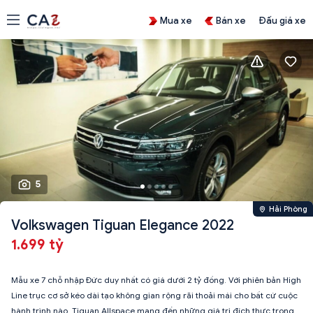
Mua xe
Bán xe
Đấu giá xe
5
Hải Phòng
Volkswagen Tiguan Elegance 2022
1.699 tỷ
Mẫu xe 7 chỗ nhập Đức duy nhất có giá dưới 2 tỷ đồng. Với phiên bản High
Line trục cơ sở kéo dài tạo không gian rộng rãi thoải mái cho bất cứ cuộc
hành trình nào. Tiguan Allspace mang đến những giá trị đích thực trong