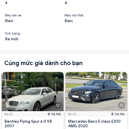
4
4
Màu sơn xe
Màu nội thất
Đen
Đen
Tình trạng
Xe mới
Cùng mức giá dành cho bạn
Xe cổ
Hà Nội
Xe cũ
Hà Nội
Bentley Flying Spur 6.0 V8
Mercedes Benz E class E300
2007
AMG 2020