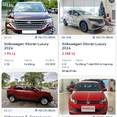
Xe cũ
Hồ Chí Minh
Xe mới
Hồ Chí Minh
Volkswagen Viloran Luxury
Volkswagen Viloran Luxury
2024
2024
1.95 tỷ
2.188 tỷ
Dung tích
Hộp số
Km đã đi
Dung tích
Hộp số
2.0L
tự động
20,000
2.0
Tự động 7 cấp DSG ly hợp kép
Xuất xứ
Nhập Khẩu
Xe cũ
Hồ Chí Minh