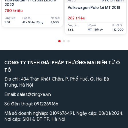
Volkswagen T- Cross Luxury
Xe cũ
Hồ Chí Minh
2022
Volkswagen Polo 1.6 MT 2015
780 triệu
282 triệu
Dung tích
Hộp số
Km đã đi
1.0 L
AT - Số tự động
4,500
Dung tích
Hộp số
Km đã đi
1.6 L
MT - Số tay
132,000
CÔNG TY TNHH GIẢI PHÁP THƯƠNG MẠI ĐIỆN TỬ Ô
TÔ
Địa chỉ: 434 Trần Khát Chân, P. Phố Huế, Q. Hai Bà
Trưng, Hà Nội
Email:
sales@zingxe.vn
Số điện thoại:
0912269166
Mã số doanh nghiệp: 0109676491. Ngày cấp: 08/01/2024.
Nơi cấp: SKH & ĐT TP. Hà Nội