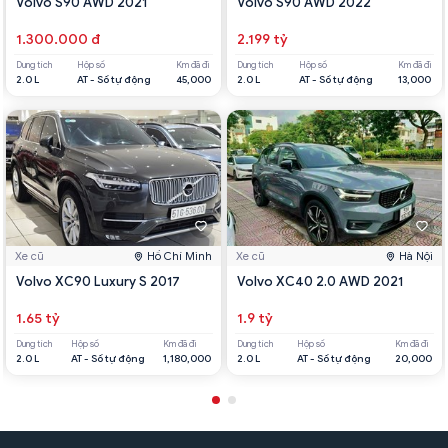
Volvo S90 AWD 2021
Volvo S90 AWD 2022
1.300.000 đ
2.199 tỷ
Dung tích
Hộp số
Km đã đi
Dung tích
Hộp số
Km đã đi
2.0 L
AT - Số tự động
45,000
2.0 L
AT - Số tự động
13,000
Xe cũ
Hồ Chí Minh
Xe cũ
Hà Nội
Volvo XC90 Luxury S 2017
Volvo XC40 2.0 AWD 2021
1.65 tỷ
1.9 tỷ
Dung tích
Hộp số
Km đã đi
Dung tích
Hộp số
Km đã đi
2.0 L
AT - Số tự động
1,180,000
2.0 L
AT - Số tự động
20,000