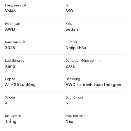
Hãng sản xuất
Tên
Volvo
S90
Phiên bản
Kiểu
AWD
Sedan
Năm sản xuất
Xuất xứ
2025
Nhập khẩu
Loại động cơ
Dung tích động cơ (lít)
Xăng
2.0 L
Hộp số
Dẫn động
AT - Số tự động
AWD - 4 bánh toàn thời gian
Số cửa
Số chỗ ngồi
4
5
Màu sơn xe
Màu nội thất
Trắng
Nâu