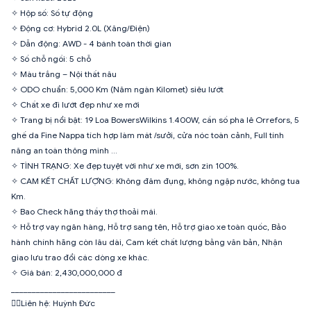
✧ Hộp số: Số tự động
✧ Động cơ: Hybrid 2.0L (Xăng/Điện)
✧ Dẫn động: AWD - 4 bánh toàn thời gian
✧ Số chỗ ngồi: 5 chỗ
✧ Màu trắng – Nội thất nâu
✧ ODO chuẩn: 5,000 Km (Năm ngàn Kilomet) siêu lướt
✧ Chất xe đi lướt đẹp như xe mới
✧ Trang bị nổi bật: 19 Loa BowersWilkins 1.400W, cần số pha lê Orrefors, 5
ghế da Fine Nappa tích hợp làm mát /sưởi, cửa nóc toàn cảnh, Full tính
năng an toàn thông minh ...
✧ TÌNH TRẠNG: Xe đẹp tuyệt vời như xe mới, sơn zin 100%.
✧ CAM KẾT CHẤT LƯỢNG: Không đâm đụng, không ngập nước, không tua
Km.
✧ Bao Check hãng thầy thợ thoải mái.
✧ Hỗ trợ vay ngân hàng, Hỗ trợ sang tên, Hỗ trợ giao xe toàn quốc, Bảo
hành chính hãng còn lâu dài, Cam kết chất lượng bằng văn bản, Nhận
giao lưu trao đổi các dòng xe khác.
✧ Giá bán: 2,430,000,000 đ
_________________________
🙋‍♂️Liên hệ: Huỳnh Đức