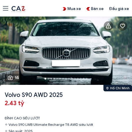
Mua xe
Bán xe
Đấu giá xe
15
Hồ Chí Minh
Volvo S90 AWD 2025
2.43 tỷ
ĐỈNH CAO SIÊU LƯỚT
✧ Volvo S90 LWB Ultimate Recharge T8 AWD siêu lướt
✧ Sản xuất: 2025