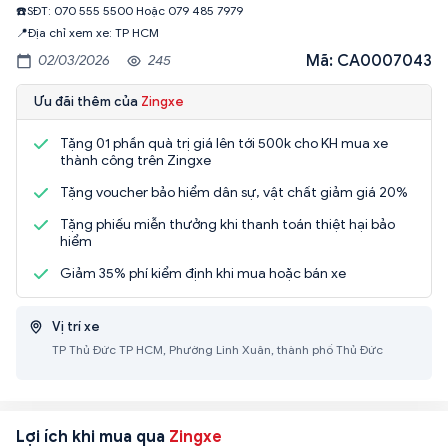
☎️SĐT: 070 555 5500 Hoặc 079 485 7979
📍Địa chỉ xem xe: TP HCM
Mã: CA0007043
02/03/2026
245
Ưu đãi thêm của
Zingxe
Tặng 01 phần quà trị giá lên tới 500k cho KH mua xe
thành công trên Zingxe
Tặng voucher bảo hiểm dân sự, vật chất giảm giá 20%
Tặng phiếu miễn thưởng khi thanh toán thiệt hại bảo
hiểm
Giảm 35% phí kiểm định khi mua hoặc bán xe
Vị trí xe
TP Thủ Đức TP HCM, Phường Linh Xuân, thành phố Thủ Đức
Lợi ích khi mua qua
Zingxe